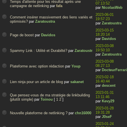
Temps d'attente pour les résultat après une
07:13:52
campagne de netlinking
par
fafa
par
NicolasWeb
2023-06-01
Comment insérer massivement des liens variés et
19:57:23
optimisés?
par
Zaratoustra
par
Zaratoustra
2023-03-15
18:20:14
Page de boost
par
Davidos
par
Davidos
2023-03-08
19:50:10
Spammy Link : Utilité et Durabilté?
par
Zaratoustra
par
Zaratoustra
2023-03-08
08:27:13
Plateforme avec option rédaction
par
Youp
par
DocteurFerra
2023-02-18
16:40:44
Lien ninja pour un article de blog
par
sakanet
par
descent
2023-01-31
Que pensez-vous de ma stratégie de linkbuilding
13:11:46
(plutôt simple)
par
Toinou
[
1
2
]
par
Kevy29
2023-01-28
19:31:28
Nouvelle plateforme de netlinking ?
par
chn16000
par
J0seF
2023-01-24