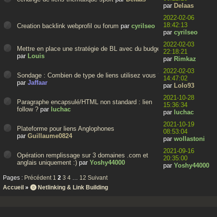
par
Delaas
2022-02-06
18:42:13
Creation backlink webprofil ou forum
par
cyrilseo
par
cyrilseo
2022-02-03
Mettre en place une stratégie de BL avec du budget
22:18:21
par
Louis
par
Rimkaz
2022-02-03
Sondage : Combien de type de liens utilisez vous ?
14:47:02
par
Jaffaar
par
Lolo93
2021-10-28
Paragraphe encapsulé/HTML non standard : lien
15:36:34
follow ?
par
luchac
par
luchac
2021-10-19
Plateforme pour liens Anglophones
08:53:04
par
Guillaume0824
par
wollastoni
2021-09-16
Opération remplissage sur 3 domaines .com et
20:35:00
anglais uniquement :)
par
Yoshy44000
par
Yoshy44000
Pages :
Précédent
1
2
3
4
…
12
Suivant
Accueil
»
⓿ Netlinking & Link Building