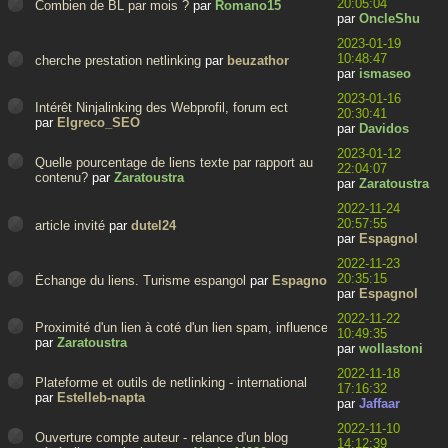
20:05:04
Combien de BL par mois ?
par
Romano15
par
OncleShu
2023-01-19
10:48:47
cherche prestation netlinking
par
beuzathor
par
ismaseo
2023-01-16
Intérêt Ninjalinking des Webprofil, forum ect
20:30:41
par
Elgreco_SEO
par
Davidos
2023-01-12
Quelle pourcentage de liens texte par rapport au
22:04:07
contenu?
par
Zaratoustra
par
Zaratoustra
2022-11-24
20:57:55
article invité
par
dutel24
par
Espagnol
2022-11-23
20:35:15
Échange du liens. Turisme espangol
par
Espagnol
par
Espagnol
2022-11-22
Proximité d'un lien à coté d'un lien spam, influence?
10:49:35
par
Zaratoustra
par
wollastoni
2022-11-18
Plateforme et outils de netlinking - international
17:16:32
par
Estelleb-napta
par
Jaffaar
2022-11-10
Ouverture compte auteur - relance d'un blog
14:12:39