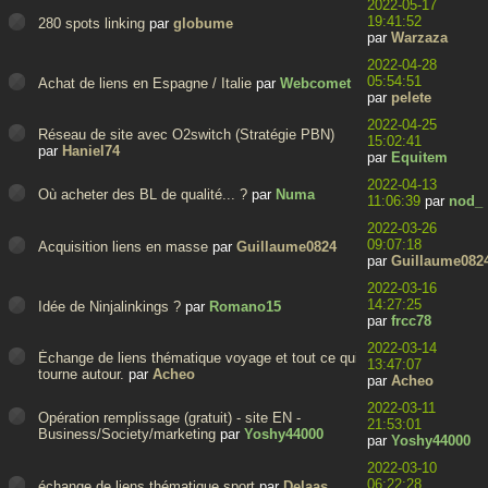
2022-05-17
19:41:52
280 spots linking
par
globume
par
Warzaza
2022-04-28
05:54:51
Achat de liens en Espagne / Italie
par
Webcomet
par
pelete
2022-04-25
Réseau de site avec O2switch (Stratégie PBN)
15:02:41
par
Haniel74
par
Equitem
2022-04-13
Où acheter des BL de qualité... ?
par
Numa
11:06:39
par
nod_
2022-03-26
09:07:18
Acquisition liens en masse
par
Guillaume0824
par
Guillaume082
2022-03-16
14:27:25
Idée de Ninjalinkings ?
par
Romano15
par
frcc78
2022-03-14
Échange de liens thématique voyage et tout ce qui
13:47:07
tourne autour.
par
Acheo
par
Acheo
2022-03-11
Opération remplissage (gratuit) - site EN -
21:53:01
Business/Society/marketing
par
Yoshy44000
par
Yoshy44000
2022-03-10
06:22:28
échange de liens thématique sport
par
Delaas