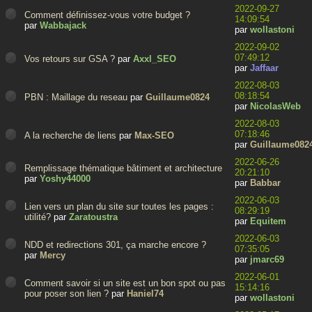
2022-09-27
Comment définissez-vous votre budget ?
14:09:54
par
Wabbajack
par
wollastoni
2022-09-02
07:49:12
Vos retours sur GSA ?
par
Axxl_SEO
par
Jaffaar
2022-08-03
08:18:54
PBN : Maillage du reseau
par
Guillaume0824
par
NicolasWeb
2022-08-03
07:18:46
A la recherche de liens
par
Max-SEO
par
Guillaume082
2022-06-26
Remplissage thématique bâtiment et architecture
20:21:10
par
Yoshy44000
par
Babbar
2022-06-03
Lien vers un plan du site sur toutes les pages :
08:29:19
utilité?
par
Zaratoustra
par
Equitem
2022-06-03
NDD et redirections 301, ça marche encore ?
07:35:05
par
Mercy
par
jmarc69
2022-06-01
Comment savoir si un site est un bon spot ou pas
15:14:16
pour poser son lien ?
par
Haniel74
par
wollastoni