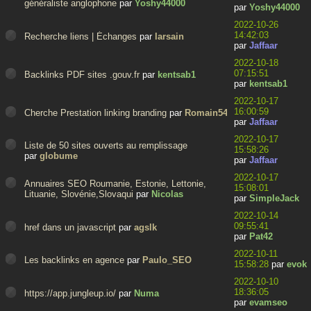
généraliste anglophone
par
Yoshy44000
par
Yoshy44000
2022-10-26
14:42:03
Recherche liens | Échanges
par
larsain
par
Jaffaar
2022-10-18
07:15:51
Backlinks PDF sites .gouv.fr
par
kentsab1
par
kentsab1
2022-10-17
16:00:59
Cherche Prestation linking branding
par
Romain54
par
Jaffaar
2022-10-17
Liste de 50 sites ouverts au remplissage
15:58:26
par
globume
par
Jaffaar
2022-10-17
Annuaires SEO Roumanie, Estonie, Lettonie,
15:08:01
Lituanie, Slovénie,Slovaqui
par
Nicolas
par
SimpleJack
2022-10-14
09:55:41
href dans un javascript
par
agslk
par
Pat42
2022-10-11
Les backlinks en agence
par
Paulo_SEO
15:58:28
par
evok
2022-10-10
18:36:05
https://app.jungleup.io/
par
Numa
par
evamseo