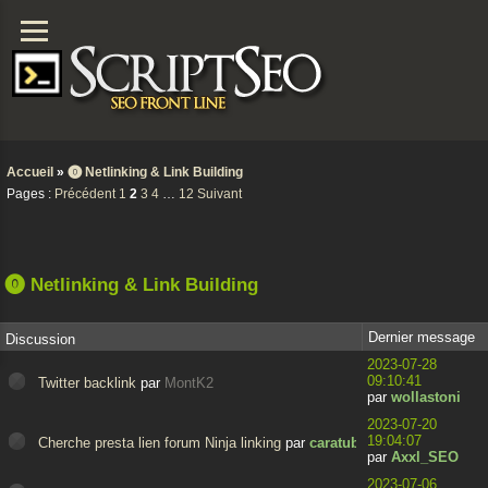
Accueil
»
⓿ Netlinking & Link Building
Pages :
Précédent
1
2
3
4
…
12
Suivant
⓿ Netlinking & Link Building
Dernier message
Discussion
2023-07-28
09:10:41
Twitter backlink
par
MontK2
par
wollastoni
2023-07-20
19:04:07
Cherche presta lien forum Ninja linking
par
caratubo
par
Axxl_SEO
2023-07-06