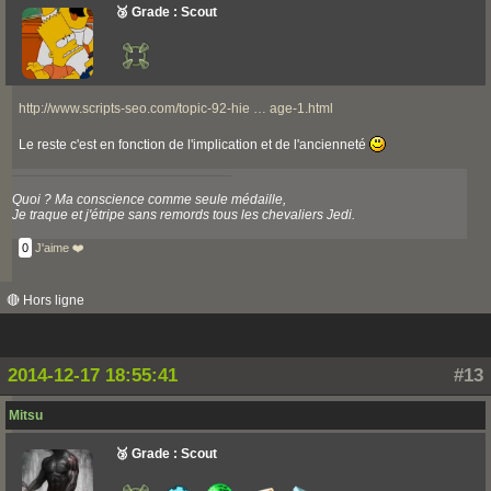
🥉 Grade : Scout
http://www.scripts-seo.com/topic-92-hie … age-1.html
Le reste c'est en fonction de l'implication et de l'ancienneté
Quoi ? Ma conscience comme seule médaille,
Je traque et j'étripe sans remords tous les chevaliers Jedi.
0
J'aime ❤️
🔴 Hors ligne
2014-12-17 18:55:41
#13
Mitsu
🥉 Grade : Scout