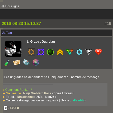
🔴 Hors ligne
2016-08-23 15:10:37
#19
Jaffaar
🥇 Grade : Guardian
Les upgrades ne dépendent pas uniquement du nombre de message.
⌕
Comment Ranker ?
▶
Nouveauté
:
Ninja Web Pro Pack
copies limitées !
▶
Ebook :
Ninjalinking
(-25% :
labo25e
)
▶
Conseils stratégiques ou techniques ? ( Skype :
jaffaarbh
)
0
J'aime ❤️