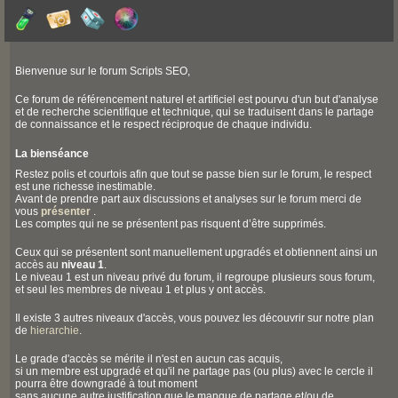
Bienvenue sur le forum Scripts SEO,
Ce forum de référencement naturel et artificiel est pourvu d'un but d'analyse
et de recherche scientifique et technique, qui se traduisent dans le partage
de connaissance et le respect réciproque de chaque individu.
La bienséance
Restez polis et courtois afin que tout se passe bien sur le forum, le respect
est une richesse inestimable.
Avant de prendre part aux discussions et analyses sur le forum merci de
vous
présenter
.
Les comptes qui ne se présentent pas risquent d’être supprimés.
Ceux qui se présentent sont manuellement upgradés et obtiennent ainsi un
accès au
niveau 1
.
Le niveau 1 est un niveau privé du forum, il regroupe plusieurs sous forum,
et seul les membres de niveau 1 et plus y ont accès.
Il existe 3 autres niveaux d'accès, vous pouvez les découvrir sur notre plan
de
hierarchie
.
Le grade d'accès se mérite il n'est en aucun cas acquis,
si un membre est upgradé et qu'il ne partage pas (ou plus) avec le cercle il
pourra être downgradé à tout moment
sans aucune autre justification que le manque de partage et/ou de