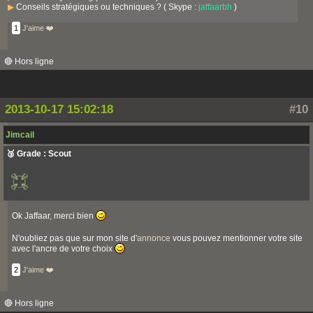
▶
Conseils stratégiques ou techniques ? ( Skype :
jaffaarbh
)
1
J'aime ❤️
🔴 Hors ligne
2013-10-17 15:02:18
#10
Jimcail
🥉 Grade : Scout
Ok Jaffaar, merci bien
N'oubliez pas que sur mon site d'
annonce
vous pouvez mentionner votre site
avec l'ancre de votre choix
2
J'aime ❤️
🔴 Hors ligne