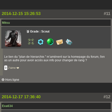
2014-12-15 15:26:53
#11
Mitsu
🥉 Grade : Scout
Le lien du "plan de hierarchie." m’amènent sur la homepage du forum, t'en
as un autre pour avoir accès aux info pour changer de rang ?
0
J'aime ❤️
🔴 Hors ligne
2014-12-17 17:36:40
#12
Exa634