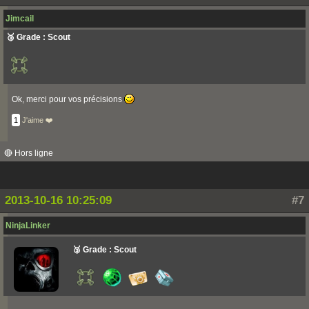
Jimcail
🥉 Grade : Scout
Ok, merci pour vos précisions
1
J'aime ❤️
🔴 Hors ligne
2013-10-16 10:25:09
#7
NinjaLinker
🥉 Grade : Scout