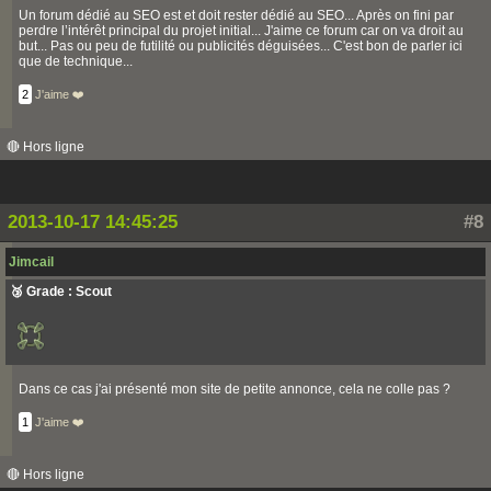
Un forum dédié au SEO est et doit rester dédié au SEO... Après on fini par
perdre l’intérêt principal du projet initial... J'aime ce forum car on va droit au
but... Pas ou peu de futilité ou publicités déguisées... C'est bon de parler ici
que de technique...
2
J'aime ❤️
🔴 Hors ligne
2013-10-17 14:45:25
#8
Jimcail
🥉 Grade : Scout
Dans ce cas j'ai présenté mon site de petite annonce, cela ne colle pas ?
1
J'aime ❤️
🔴 Hors ligne