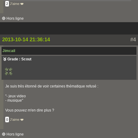
2
J'aime ❤️
🔴 Hors ligne
2013-10-14 21:36:14
#4
Jimcail
🥉 Grade : Scout
Je suis très étonné de voir certaines thématique refusé :
"- jeux video
- musique"
Vous pouvez m'en dire plus ?
0
J'aime ❤️
🔴 Hors ligne