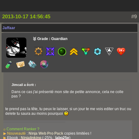
2013-10-17 14:56:45
#9
Jaffaar
🥇 Grade : Guardian
Jimcail a écrit :
Dans ce cas j'ai présenté mon site de petite annonce, cela ne colle
pas ?
te prend pas la tête, tu peux le laisser, si un jour te me vois editer un truc ou
delete tu saura au moins pourquoi
⌕
Comment Ranker ?
▶
Nouveauté
:
Ninja Web Pro Pack
copies limitées !
▶
Ebook :
Ninjalinking
(-25% :
labo25e
)