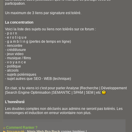
participation.
Un maximum de 3 liens par signature est toléré.
La concentration
Voici la liste des sujets ou liens non tolérés sur ce forum :
- p o r n
- e r o t i q u e
- g a m b l i n g (pertes de temps en ligne)
- rencontre
- crédit/usure
- jeux video
- musique / films
- v o y a n c e
- politique
- alcools
- sujets polémiques
- sujet autres que SEO - WEB (technique)
En clair, si tu viens ici c'est pour parler Analyse |Recherche | Développement
|Search Engine Optimisation |SEMANTIC | SPAM | SEM | etc
L'honnêteté
Les doubles comptes non déclarés aux admins ne seront pas tolérés. Les
mensonges et induction en erreur volontaire non plus.
⌕
Comment Ranker ?
▶
Nouveauté
:
Ninja Web Pro Pack
copies limitées !