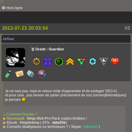
🔴 Hors ligne
2013-07-23 20:03:54
#3
Jaffaar
🥇 Grade : Guardian
Je ne sais pas, mais le mieux reste d'apprendre et de partager SEO ici ,
et pour cela , pas besoin de parler précisement de nos {niches|thématiques}
je penses
⌕
Comment Ranker ?
▶
Nouveauté
:
Ninja Web Pro Pack
copies limitées !
▶
Ebook :
Ninjalinking
(-25% :
labo25e
)
▶
Conseils stratégiques ou techniques ? ( Skype :
jaffaarbh
)