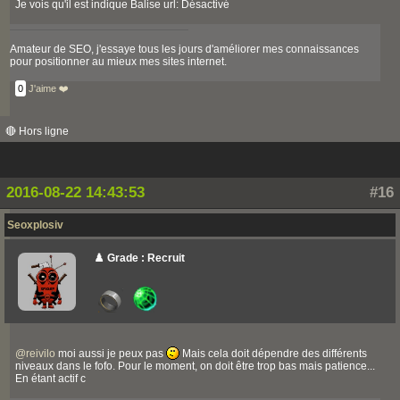
Je vois qu'il est indique Balise url: Désactivé
Amateur de SEO, j'essaye tous les jours d'améliorer mes connaissances
pour positionner au mieux mes sites internet.
0
J'aime ❤️
🔴 Hors ligne
2016-08-22 14:43:53
#16
Seoxplosiv
♟️ Grade : Recruit
@
reivilo
moi aussi je peux pas
Mais cela doit dépendre des différents
niveaux dans le fofo. Pour le moment, on doit être trop bas mais patience...
En étant actif c