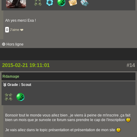
Ah yes merci Exa !
0
J'aime ❤️
🔴 Hors ligne
2015-02-21 19:11:01
#14
Rdamage
🥉 Grade : Scout
Bonsoir tout le monde vous allez bien , je viens à peine de m'inscrire ,ça fait
bien un mois que je survole ce forum sans prendre le cap de l'inscription
Je vais allez dans le topic présentation et présentation de mon site