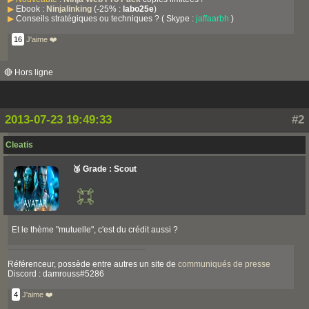
▶
Ebook :
Ninjalinking
(-25% :
labo25e
)
▶
Conseils stratégiques ou techniques ? ( Skype :
jaffaarbh
)
16
J'aime ❤️
🔴 Hors ligne
2013-07-23 19:49:33
#2
Cleatis
🥉 Grade : Scout
Et le thème "mutuelle", c'est du crédit aussi ?
Référenceur, possède entre autres un site de
communiqués de presse
Discord : damrouss#5286
4
J'aime ❤️