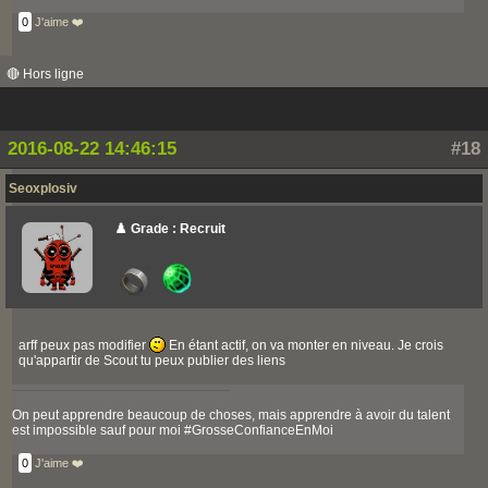
0
J'aime ❤️
🔴 Hors ligne
2016-08-22 14:46:15
#18
Seoxplosiv
♟️ Grade : Recruit
arff peux pas modifier
En étant actif, on va monter en niveau. Je crois
qu'appartir de Scout tu peux publier des liens
On peut apprendre beaucoup de choses, mais apprendre à avoir du talent
est impossible sauf pour moi #GrosseConfianceEnMoi
0
J'aime ❤️