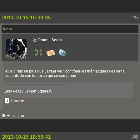
2013-10-15 15:39:35
#5
Alcor
🥉 Grade : Scout
et je dirais en plus que Jaffaar veut contrôler les thématiques des liens
sortants de son forum ce qui ce comprend
Easy Peasy Lemon Squeezy
1
J'aime ❤️
🔴 Hors ligne
2013-10-15 18:58:41
#6