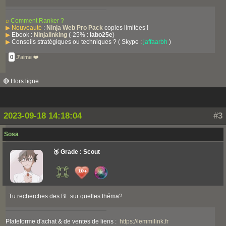
⌕
Comment Ranker ?
▶
Nouveauté
:
Ninja Web Pro Pack
copies limitées !
▶
Ebook :
Ninjalinking
(-25% :
labo25e
)
▶
Conseils stratégiques ou techniques ? ( Skype :
jaffaarbh
)
0
J'aime ❤️
🔴 Hors ligne
2023-09-18 14:18:04
#3
Sosa
🥉 Grade : Scout
Tu recherches des BL sur quelles théma?
Plateforme d'achat & de ventes de liens :
https://lemmilink.fr