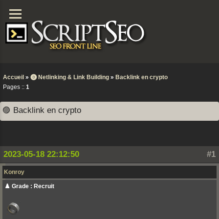
Accueil
»
⓿ Netlinking & Link Building
»
Backlink en crypto
Pages ::
1
🟣 Backlink en crypto
2023-05-18 22:12:50
#1
Konroy
♟️ Grade : Recruit