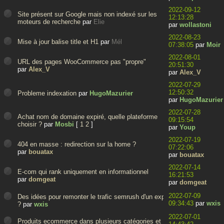
2022-09-12
Site présent sur Google mais non indexé sur les
12:13:28
moteurs de recherche
par
Elie
par
wollastoni
2022-08-23
Mise à jour balise title et H1
par
Mél
07:38:05
par
Moir
2022-08-01
URL des pages WooCommerce pas "propre"
20:51:30
par
Alex_V
par
Alex_V
2022-07-29
12:50:32
Probleme indexation
par
HugoMazurier
par
HugoMazurier
2022-07-28
Achat nom de domaine expiré, quelle plateforme
09:15:54
choisir ?
par
Mosbi
[
1
2
]
par
Youp
2022-07-19
404 en masse : redirection sur la home ?
07:22:06
par
bouatax
par
bouatax
2022-07-14
E-com qui rank uniquement en informationnel
16:21:53
par
domgeat
par
domgeat
2022-07-09
Des idées pour remonter le trafic semrush d'un expiré
09:34:43
par
wxis
?
par
wxis
2022-07-01
Produits ecommerce dans plusieurs catégories et