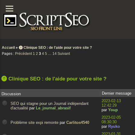
Accueil
»
⓿ Clinique SEO : de l'aide pour votre site ?
Pages :
Précédent
1
2
3
4
5
…
14
Suivant
⓿ Clinique SEO : de l'aide pour votre site ?
Dernier message
Discussion
2023-02-13
SEO qui stagne pour un Journal indépendant
12:42:29
d'actualité
par
Le_journal_abrasif
par
Youp
2023-02-05
08:30:30
Problème site expi remonte
par
Carlitos4540
par
Ryuko
2023-01-31