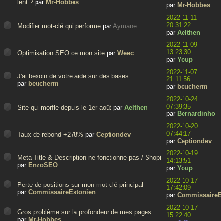
lent ?
par
Mr-Hobbes
par
Mr-Hobbes
2022-11-11
20:31:22
Modifier mot-clé qui performe
par
Aymane
par
Aelthen
2022-11-09
13:23:30
Optimisation SEO de mon site
par
Weec
par
Youp
2022-11-07
J'ai besoin de votre aide sur des bases.
21:11:56
par
beucherm
par
beucherm
2022-10-24
07:39:35
Site qui morfle depuis le 1er août
par
Aelthen
par
Bernardinho
2022-10-20
07:44:17
Taux de rebond +278%
par
Ceptiondev
par
Ceptiondev
2022-10-19
Meta Title & Description ne fonctionne pas / Shopify
14:13:51
par
EnzoSEO
par
Youp
2022-10-17
Perte de positions sur mon mot-clé principal
17:42:09
par
CommissaireEstonien
par
CommissaireE
2022-10-17
Gros problème sur la profondeur de mes pages
15:22:40
par
Mr-Hobbes