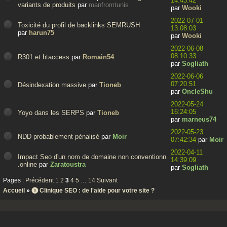
14:43:42
variants de produits
par
manfromtunis
par
Wooki
2022-07-01
Toxicité du profil de backlinks SEMRUSH
13:08:03
par
harun75
par
Wooki
2022-06-08
08:10:33
R301 et htaccess
par
Romain54
par
Sogliath
2022-06-06
07:20:51
Désindexation massive
par
Tioneb
par
OncleShu
2022-05-24
16:24:05
Yoyo dans les SERPS
par
Tioneb
par
marneus74
2022-05-23
NDD probablement pénalisé
par
Moir
07:42:34
par
Moir
2022-04-11
Impact Seo d'un nom de domaine non conventionnel:
14:39:09
.online
par
Zaratoustra
par
Sogliath
Pages :
Précédent
1
2
3
4
5
…
14
Suivant
Accueil
»
⓿ Clinique SEO : de l'aide pour votre site ?