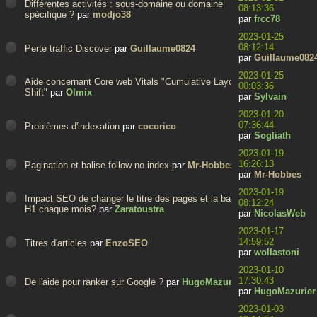
Différentes activités : sous-domaine ou domaine
08:13:36
spécifique ?
par
modjo38
par
frcc78
2023-01-25
08:12:14
Perte traffic Discover
par
Guillaume0824
par
Guillaume082
2023-01-25
Aide concernant Core web Vitals "Cumulative Layout
00:03:36
Shift"
par
Olmix
par
Sylvain
2023-01-20
07:36:44
Problèmes d'indexation
par
cocorico
par
Sogliath
2023-01-19
16:26:13
Pagination et balise follow no index
par
Mr-Hobbes
par
Mr-Hobbes
2023-01-19
Impact SEO de changer le titre des pages et la balise
08:12:24
H1 chaque mois?
par
Zaratoustra
par
NicolasWeb
2023-01-17
14:59:52
Titres d'articles
par
EnzoSEO
par
wollastoni
2023-01-10
17:30:43
De l'aide pour ranker sur Google ?
par
HugoMazurier
par
HugoMazurier
2023-01-03