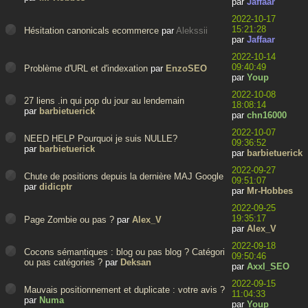
par
Jaffaar
2022-10-17
15:21:28
Hésitation canonicals ecommerce
par
Alekssii
par
Jaffaar
2022-10-14
09:40:49
Problème d'URL et d'indexation
par
EnzoSEO
par
Youp
2022-10-08
27 liens .in qui pop du jour au lendemain
18:08:14
par
barbietuerick
par
chn16000
2022-10-07
NEED HELP Pourquoi je suis NULLE?
09:36:52
par
barbietuerick
par
barbietuerick
2022-09-27
Chute de positions depuis la dernière MAJ Google
09:51:07
par
didicptr
par
Mr-Hobbes
2022-09-25
19:35:17
Page Zombie ou pas ?
par
Alex_V
par
Alex_V
2022-09-18
Cocons sémantiques : blog ou pas blog ? Catégories
09:50:46
ou pas catégories ?
par
Deksan
par
Axxl_SEO
2022-09-15
Mauvais positionnement et duplicate : votre avis ?
11:04:33
par
Numa
par
Youp