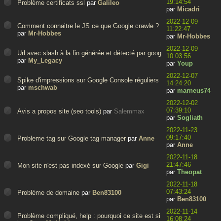
19:14:54
Problème certificats ssl
par
Galileo
par
Micadri
2022-12-09
Comment connaitre le JS ce que Google crawle ?
11:22:47
par
Mr-Hobbes
par
Mr-Hobbes
2022-12-09
Url avec slash à la fin générée et détecté par google
10:03:56
par
My_Legacy
par
Youp
2022-12-07
Spike d'impressions sur Google Console réguliers
14:24:20
par
mschwab
par
marneus74
2022-12-02
07:39:10
Avis a propos site (seo tools)
par
Salemmax
par
Sogliath
2022-11-23
09:17:40
Probleme tag sur Google tag manager
par
Anne
par
Anne
2022-11-18
21:47:46
Mon site n'est pas indexé sur Google
par
Gigi
par
Theopat
2022-11-18
07:43:24
Problème de domaine
par
Ben83100
par
Ben83100
2022-11-14
Problème compliqué, help : pourquoi ce site est si
16:08:24