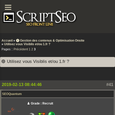
Accueil
»
⓿ Gestion des contenus & Optimisation Onsite
»
Utilisez vous Visiblis et/ou 1.fr ?
Pages ::
Précédent
1
2
3
🟣 Utilisez vous Visiblis et/ou 1.fr ?
2019-02-13 08:44:46
#41
SEOQuantum
♟️ Grade : Recruit