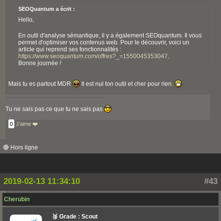
SEOQuantum a écrit :
Hello,
En outil d'analyse sémantique, il y a également SEOquantum. Il vous
permet d'optimiser vos contenus web. Pour le découvrir, voici un
article qui reprend ses fonctionnalités :
https://www.seoquantum.com/offres?_=1550045353047
.
Bonne journée !
Mais tu es partout MDR
Il est nul ton outil et cher pour rien.
Tu ne sais pas ce que tu ne sais pas
0
J'aime ❤️
🔴 Hors ligne
2019-02-13 11:34:10
#43
Cherubin
🥉 Grade : Scout