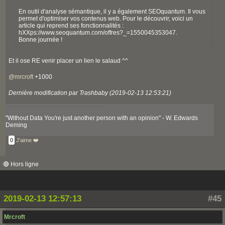
En outil d'analyse sémantique, il y a également SEOquantum. Il vous
permet d'optimiser vos contenus web. Pour le découvrir, voici un
article qui reprend ses fonctionnalités :
hXXps://www.seoquantum.com/offres?_=1550045353047.
Bonne journée !
Et il ose RE venir placer un lien le salaud ^^
@
mrcroft
+1000
Dernière modification par Trashbaby (2019-02-13 12:53:21)
"Without Data You're just another person with an opinion" - W. Edwards
Deming
0
J'aime ❤️
🔴 Hors ligne
2019-02-13 12:57:13
#45
Mrcroft