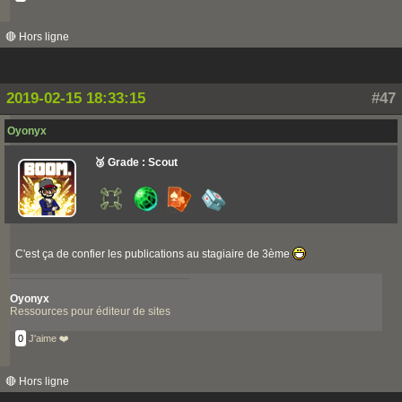
🔴 Hors ligne
2019-02-15 18:33:15
#47
Oyonyx
🥉 Grade : Scout
C'est ça de confier les publications au stagiaire de 3ème
Oyonyx
Ressources pour éditeur de sites
0
J'aime ❤️
🔴 Hors ligne