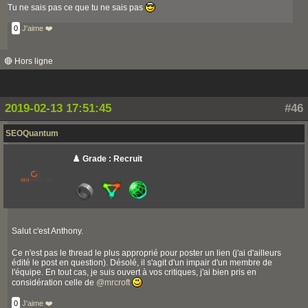
Tu ne sais pas ce que tu ne sais pas
0
J'aime ❤️
🔴 Hors ligne
2019-02-13 17:51:45
#46
SEOQuantum
♟️ Grade : Recruit
Salut c'est Anthony.
Ce n'est pas le thread le plus approprié pour poster un lien (j'ai d'ailleurs
édité le post en question). Désolé, il s'agit d'un impair d'un membre de
l'équipe. En tout cas, je suis ouvert à vos critiques, j'ai bien pris en
considération celle de
@
mrcroft
0
J'aime ❤️