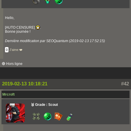
Hello,
[AUTO CENSURE]
.
Bonne journée !
Dernière modification par SEOQuantum (2019-02-13 17:52:15)
0
J'aime ❤️
🔴 Hors ligne
2019-02-13 10:18:21
#42
Mrcroft
🥉 Grade : Scout