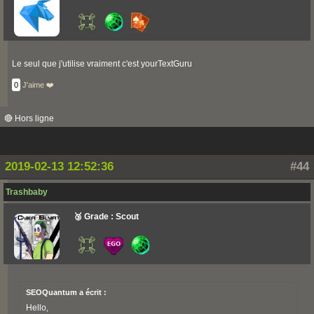
Le seul que j'utilise vraiment c'est yourTextGuru
0
J'aime ❤️
🔴 Hors ligne
2019-02-13 12:52:36
#44
Trashbaby
🥉 Grade : Scout
SEOQuantum a écrit :
Hello,