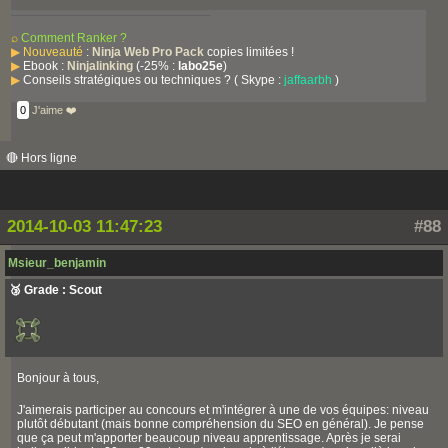
⌕
Comment Ranker ?
▶
Nouveauté
:
Ninja Web Pro Pack
copies limitées !
▶
Ebook :
Ninjalinking
(-25% :
labo25e
)
▶
Conseils stratégiques ou techniques ? ( Skype :
jaffaarbh
)
0
J'aime ❤️
🔴 Hors ligne
2014-10-03 11:47:23
#88
Msieur_benjamin
🥉 Grade : Scout
Bonjour à tous,
J'aimerais participer au concours et m'intégrer à une de vos équipes: niveau
plutôt débutant (mais bonne compréhension du SEO en général). Je pense
que ça peut m'apporter beaucoup niveau apprentissage. Après je serai