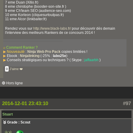
7 eme Duan (Xitio.fr)
8 eme chirstophe (booster-son-site.fr )
9 eme Ch'team SEO (audience-seo.com)
10 eme Korleon (cliquesurtoutpas.fr)
11 eme Alcor (linkbaiter.fr)
Rendez vous sur
http://www.black-labs.fr/
pour découvrir dès demain
l'interview des meilleurs Rankers de ce concours 2014 !
⌕
Comment Ranker ?
▶
Nouveauté
:
Ninja Web Pro Pack
copies limitées !
▶
Ebook :
Ninjalinking
(-25% :
labo25e
)
▶
Conseils stratégiques ou techniques ? ( Skype :
jaffaarbh
)
0
J'aime ❤️
🔴 Hors ligne
2014-12-01 23:43:10
#97
Stuart
🥉 Grade : Scout