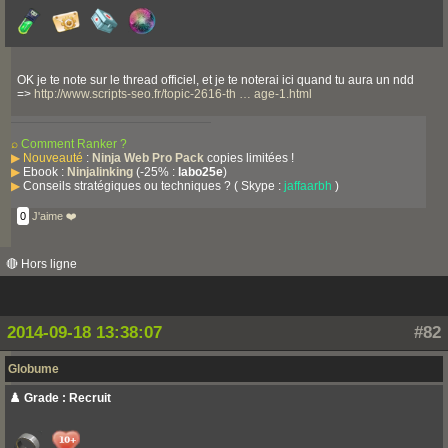
OK je te note sur le thread officiel, et je te noterai ici quand tu aura un ndd
=>
http://www.scripts-seo.fr/topic-2616-th … age-1.html
⌕
Comment Ranker ?
▶
Nouveauté
:
Ninja Web Pro Pack
copies limitées !
▶
Ebook :
Ninjalinking
(-25% :
labo25e
)
▶
Conseils stratégiques ou techniques ? ( Skype :
jaffaarbh
)
0
J'aime ❤️
🔴 Hors ligne
2014-09-18 13:38:07
#82
Globume
♟️ Grade : Recruit