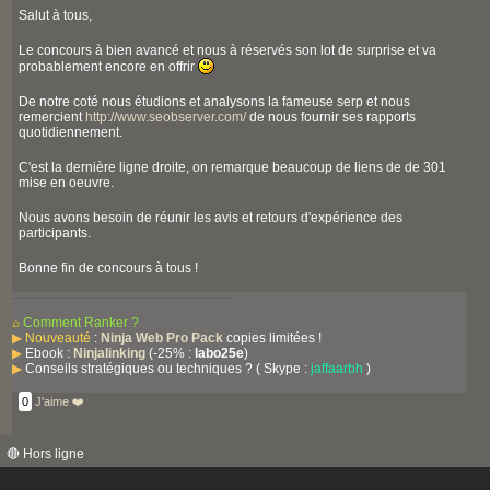
Salut à tous,
Le concours à bien avancé et nous à réservés son lot de surprise et va
probablement encore en offrir
De notre coté nous étudions et analysons la fameuse serp et nous
remercient
http://www.seobserver.com/
de nous fournir ses rapports
quotidiennement.
C'est la dernière ligne droite, on remarque beaucoup de liens de de 301
mise en oeuvre.
Nous avons besoin de réunir les avis et retours d'expérience des
participants.
Bonne fin de concours à tous !
⌕
Comment Ranker ?
▶
Nouveauté
:
Ninja Web Pro Pack
copies limitées !
▶
Ebook :
Ninjalinking
(-25% :
labo25e
)
▶
Conseils stratégiques ou techniques ? ( Skype :
jaffaarbh
)
0
J'aime ❤️
🔴 Hors ligne