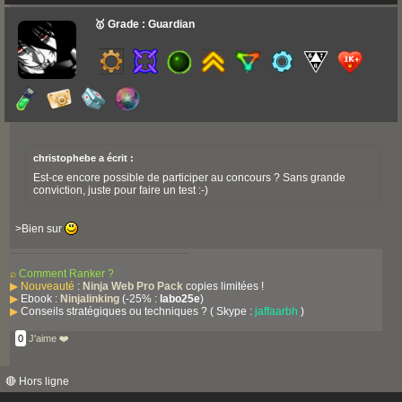
🥇 Grade : Guardian
christophebe a écrit :
Est-ce encore possible de participer au concours ? Sans grande
conviction, juste pour faire un test :-)
>Bien sur
⌕
Comment Ranker ?
▶
Nouveauté
:
Ninja Web Pro Pack
copies limitées !
▶
Ebook :
Ninjalinking
(-25% :
labo25e
)
▶
Conseils stratégiques ou techniques ? ( Skype :
jaffaarbh
)
0
J'aime ❤️
🔴 Hors ligne