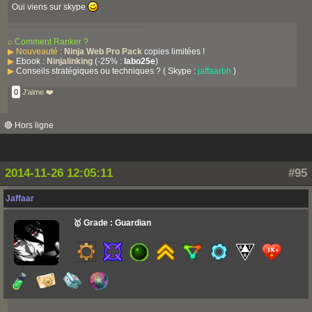
Oui viens sur skype
⌕
Comment Ranker ?
▶
Nouveauté
:
Ninja Web Pro Pack
copies limitées !
▶
Ebook :
Ninjalinking
(-25% :
labo25e
)
▶
Conseils stratégiques ou techniques ? ( Skype :
jaffaarbh
)
0
J'aime ❤️
🔴 Hors ligne
2014-11-26 12:05:11
#95
Jaffaar
🥇 Grade : Guardian