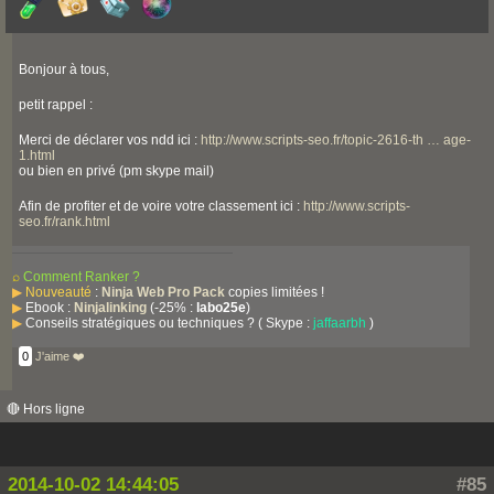
Bonjour à tous,
petit rappel :
Merci de déclarer vos ndd ici :
http://www.scripts-seo.fr/topic-2616-th … age-
1.html
ou bien en privé (pm skype mail)
Afin de profiter et de voire votre classement ici :
http://www.scripts-
seo.fr/rank.html
⌕
Comment Ranker ?
▶
Nouveauté
:
Ninja Web Pro Pack
copies limitées !
▶
Ebook :
Ninjalinking
(-25% :
labo25e
)
▶
Conseils stratégiques ou techniques ? ( Skype :
jaffaarbh
)
0
J'aime ❤️
🔴 Hors ligne
2014-10-02 14:44:05
#85