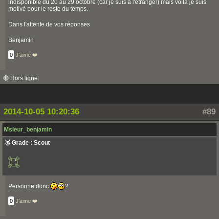
indisponible du 20 au 29 octobre (car je suis à l'étranger) mais voilà je suis
motivé pour le reste du temps.
Dans l'attente de vos réponses
Benjamin
0
J'aime ❤️
🔴 Hors ligne
2014-10-05 10:20:36
#89
Msieur_benjamin
🥉 Grade : Scout
Personne donc
?
0
J'aime ❤️