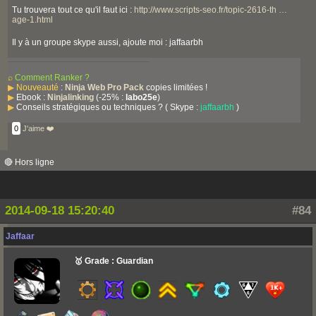
Tu trouvera tout ce qu'il faut ici :
http://www.scripts-seo.fr/topic-2616-th …
age-1.html
Il y à un groupe skype aussi, ajoute moi : jaffaarbh
⌕
Comment Ranker ?
▶
Nouveauté
:
Ninja Web Pro Pack
copies limitées !
▶
Ebook :
Ninjalinking
(-25% :
labo25e
)
▶
Conseils stratégiques ou techniques ? ( Skype :
jaffaarbh
)
0
J'aime ❤️
🔴 Hors ligne
2014-09-18 15:20:40
#84
Jaffaar
🥇 Grade : Guardian