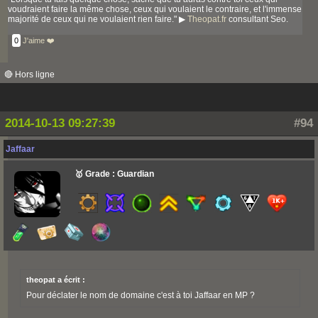
voudraient faire la même chose, ceux qui voulaient le contraire, et l'immense
majorité de ceux qui ne voulaient rien faire." ▶
Theopat.fr
consultant Seo.
0
J'aime ❤️
🔴 Hors ligne
2014-10-13 09:27:39
#94
Jaffaar
🥇 Grade : Guardian
theopat a écrit :
Pour déclater le nom de domaine c'est à toi Jaffaar en MP ?