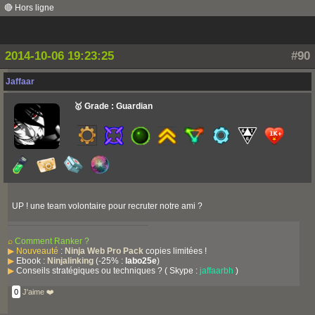
🔴 Hors ligne
2014-10-06 19:23:25
#90
Jaffaar
🥇 Grade : Guardian
UP ! une team volontaire pour recruter notre ami ?
⌕
Comment Ranker ?
▶
Nouveauté
:
Ninja Web Pro Pack
copies limitées !
▶
Ebook :
Ninjalinking
(-25% :
labo25e
)
▶
Conseils stratégiques ou techniques ? ( Skype :
jaffaarbh
)
0
J'aime ❤️