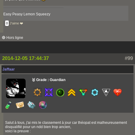
Easy Peasy Lemon Squeezy
0
J'aime ❤️
🔴 Hors ligne
2014-12-05 17:44:37
#99
Jaffaar
🥇 Grade : Guardian
Salut à tous, j'ai mis le classement à jour car théopat est malheureusement
disqualifié pour un ndd bien trop ancien,
voici la preuve :