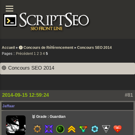
Accueil
»
⓿ Concours de Référencement
»
Concours SEO 2014
Pages ::
Précédent
1
2
3
4
5
🟣 Concours SEO 2014
2014-09-15 12:59:24
#81
Jaffaar
🥇 Grade : Guardian