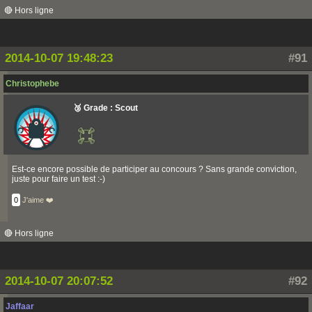
🔴 Hors ligne
2014-10-07 19:48:23
#91
Christophebe
🥉 Grade : Scout
Est-ce encore possible de participer au concours ? Sans grande conviction,
juste pour faire un test :-)
0
J'aime ❤️
🔴 Hors ligne
2014-10-07 20:07:52
#92
Jaffaar