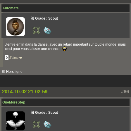
Automate
🥉 Grade : Scout
J'entre enfin dans la danse, avec un retard important sur tout le monde, mais
c'est pour vous laisser une chance !
0
J'aime ❤️
🔴 Hors ligne
2014-10-02 21:02:59
#86
OneMoreStep
🥉 Grade : Scout