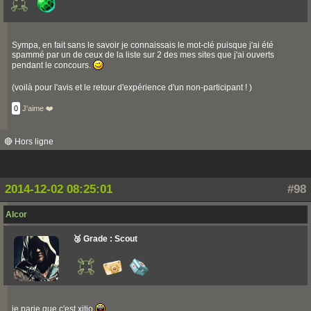
Sympa, en fait sans le savoir je connaissais le mot-clé puisque j'ai été
spammé par un de ceux de la liste sur 2 des mes sites que j'ai ouverts
pendant le concours.
(voilà pour l'avis et le retour d'expérience d'un non-participant ! )
0
J'aime ❤️
🔴 Hors ligne
2014-12-02 08:25:01
#98
Alcor
🥉 Grade : Scout
je parie que c'est xitio