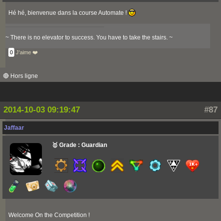
Hé hé, bienvenue dans la course Automate !
~ There is no elevator to success. You have to take the stairs. ~
0
J'aime ❤️
🔴 Hors ligne
2014-10-03 09:19:47
#87
Jaffaar
🥇 Grade : Guardian
Welcome On the Competition !