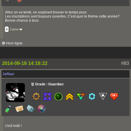
Allez on va tenté, en espérant trouver le temps pour.
Les inscriptions sont toujours ouvertes. C'est quoi le thème cette année?
Bonne chance à tous
0
J'aime ❤️
🔴 Hors ligne
2014-09-18 14:18:22
#83
Jaffaar
🥇 Grade : Guardian
c'est noté !