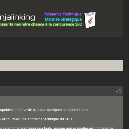
#1
apables de s'investir plus que quelques semaines / mois.
 et / ou avec une approche technique du SEO.
mpléter notre team pour que toute l'équipe puisse monter en compétence