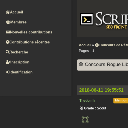
Accueil
Membres
Nouvelles contributions
Contributions récentes
Accueil
»
⓿ Concours de Réf
Pages ::
1
Recherche
Inscription
🟣 Concours Rogue Lib
Identification
2018-06-11 19:55:51
Thedomh
Mention
🥉 Grade : Scout