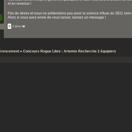
et en revenus !
Pas de stress et nous ne prétendons pas avoir la science infuse du SEO, bien 
Alors si vous avez envie de vous lancer, laissez un message !
0
J'aime ❤️
érencement
»
Concours Rogue Libre : Artemis Recherche 2 équipiers