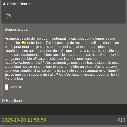
♟️ Grade : Recruit
Bonjour à tous,
Vraiment désolé de rép que maintenant j’avais plus trop le temps de me
connecter
( entre temps j’ai fait pas mal de recherche mit des choses en
place pour mon seo je suis super content car j’ai maintenant plusieurs
requête en seo qui me ramène du trafic que j’arrive à convertir, oui côté sea
je me suis également amélioré aussi je suis toujours sur https://monakay.fr/
car ça me semble efficace, et côté seo j’achète mes liens sur
https://www.boosterlink.fr/ c’est vraiment ça mes deux bases stable, je reste
tout même novice en a matière je suis loin d’être un expert j’aimerai savoir
cela vous semble t il utilise de mettre son site sur des annuaires en ligne ?
Est ce que cela rapporte du trafic ? Ou c’est juste interessant pour un lien ?
Merci à tous
0
J'aime ❤️
🔴 Hors ligne
2025-10-28 11:55:59
#13