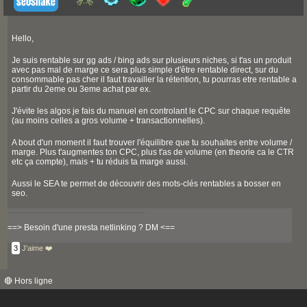
Hello,
Je suis rentable sur gg ads / bing ads sur plusieurs niches, si t'as un produit
avec pas mal de marge ce sera plus simple d'être rentable direct, sur du
consommable pas cher il faut travailler la rétention, tu pourras etre rentable a
partir du 2eme ou 3eme achat par ex.
J'évite les algos je fais du manuel en controlant le CPC sur chaque requête
(au moins celles a gros volume + transactionnelles).
A bout d'un moment il faut trouver l'équilibre que tu souhaites entre volume /
marge. Plus t'augmentes ton CPC, plus t'as de volume (en theorie ca le CTR
etc ça compte), mais + tu réduis ta marge aussi.
Aussi le SEA te permet de découvrir des mots-clés rentables a bosser en
seo.
==> Besoin d'une presta netlinking ? DM <==
3
J'aime ❤️
🔴 Hors ligne