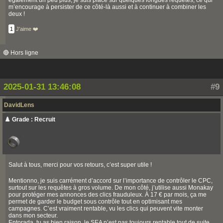
également un peu plus, je suis placé sur quelques longues requêtes, ce qui
m’encourage à persister de ce côté-là aussi et à continuer à combiner les
deux !
1
J'aime ❤️
🔴 Hors ligne
2025-01-31 13:46:08
#9
DavidLens
♟️ Grade : Recruit
Salut à tous, merci pour vos retours, c’est super utile !
Mentionno, je suis carrément d’accord sur l’importance de contrôler le CPC,
surtout sur les requêtes à gros volume. De mon côté, j’utilise aussi Monakay
pour protéger mes annonces des clics frauduleux. À 17 € par mois, ça me
permet de garder le budget sous contrôle tout en optimisant mes
campagnes. C’est vraiment rentable, vu les clics qui peuvent vite monter
dans mon secteur.
Entorada, tu as bien raison, le SEA n’est pas toujours rentable tout de suite.