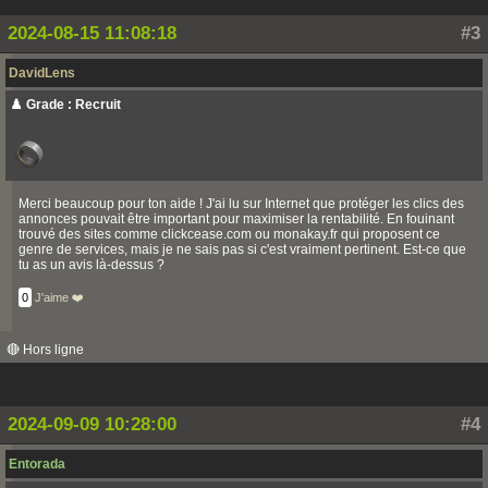
2024-08-15 11:08:18
#3
DavidLens
♟️ Grade : Recruit
Merci beaucoup pour ton aide ! J'ai lu sur Internet que protéger les clics des
annonces pouvait être important pour maximiser la rentabilité. En fouinant
trouvé des sites comme clickcease.com ou monakay.fr qui proposent ce
genre de services, mais je ne sais pas si c'est vraiment pertinent. Est-ce que
tu as un avis là-dessus ?
0
J'aime ❤️
🔴 Hors ligne
2024-09-09 10:28:00
#4
Entorada