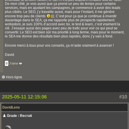
De mon côté, je vois aussi que ça prend un peu de temps pour certains
services, mais en ajustant les campagnes, je commence à avoir des leads
plus ciblés. Le SEO, j’y travaille aussi, mais pour l’instant, il me génère
encore trop peu de clients
(((. C’est pour ça que je continue à investir
davantage dans le SEA, ça me rapporte plus de prospects rapidement.
wollastoni, je suis 100% d’accord avec toi, le test & learn, c’est vraiment la
clé. J’essaye aussi des pages avec peu de trafic pour voir ce qui peut se
convertir. Le SEO est bien sûr ma priorité à long terme, mais pour le moment,
le SEA me donne des résultats bien plus rapides, donc j’y vais à fond.
Encore merci à tous pour vos conseils, ça m’aide vraiment à avancer !
David
0
J'aime ❤️
🔴 Hors ligne
2025-05-11 12:15:06
#10
DavidLens
♟️ Grade : Recruit