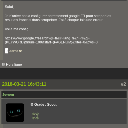
Salut,
Je n'arrive pas a configurer correctement google FR pour scraper les
resultats francais dans scrapebox. J'ai à chaque fois une erreur.
Voila ma config :
https://www.google.fr/search?gl=fr&lr=lang_fr&hl=fr&q=
{KEYWORD}&num=100&start={PAGENUM}&filter=0&pws=0
0
J'aime ❤️
🔴 Hors ligne
2018-03-21 16:43:11
#2
Jewem
🥉 Grade : Scout