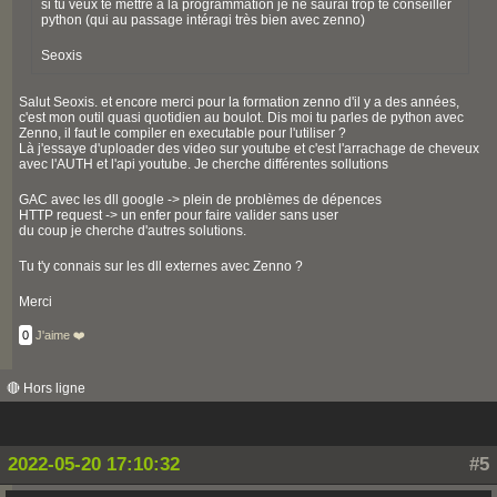
si tu veux te mettre à la programmation je ne saurai trop te conseiller
python (qui au passage intéragi très bien avec zenno)
Seoxis
Salut Seoxis. et encore merci pour la formation zenno d'il y a des années,
c'est mon outil quasi quotidien au boulot. Dis moi tu parles de python avec
Zenno, il faut le compiler en executable pour l'utiliser ?
Là j'essaye d'uploader des video sur youtube et c'est l'arrachage de cheveux
avec l'AUTH et l'api youtube. Je cherche différentes sollutions
GAC avec les dll google -> plein de problèmes de dépences
HTTP request -> un enfer pour faire valider sans user
du coup je cherche d'autres solutions.
Tu t'y connais sur les dll externes avec Zenno ?
Merci
0
J'aime ❤️
🔴 Hors ligne
2022-05-20 17:10:32
#5