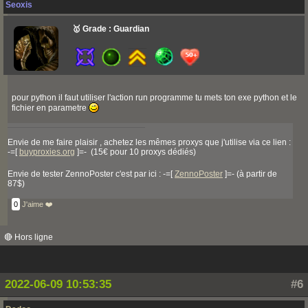
Seoxis
🥇 Grade : Guardian
pour python il faut utiliser l'action run programme tu mets ton exe python et le
fichier en parametre
Envie de me faire plaisir , achetez les mêmes proxys que j'utilise via ce lien :
-=[
buyproxies.org
]=- (15€ pour 10 proxys dédiés)
Envie de tester ZennoPoster c'est par ici : -=[
ZennoPoster
]=- (à partir de
87$)
0
J'aime ❤️
🔴 Hors ligne
2022-06-09 10:53:35
#6