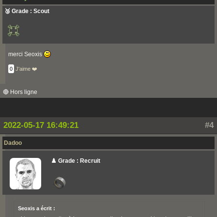
🥉 Grade : Scout
merci Seoxis
0
J'aime ❤️
🔴 Hors ligne
2022-05-17 16:49:21
#4
Dadoo
♟️ Grade : Recruit
Seoxis a écrit :