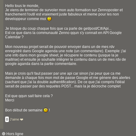
Hello tous le monde,
Je viens de terminer de survoler mon auto formation sur Zennoposter et
franchement l'outil est vraiement juste fabuleux et meme pour les non
developpeur comme moi
Je bloque du coup chaque fois que ca parle de get/post/C#/Api...
Est ce que dans la communauté Zenno qqun s'y connait en API Google
Calendar ?
Mon nouveau projet serait de pouvoir envoyer dans un de mes rdv
enregistré dans Google agenda une note (un commentaire). Exemple: j'ai
une info dans mon google sheet, je récupere le contenu (jusque la je
maitrise) et ensuite je souhaite intégrer le contenu dans un de mes rdv de
google aganda dans la partie commentaire.
Mais je crois qu'il faut passer par une api car sinon j'ai peur que ca me
demande à chaque fois mon mot de passe Google et me génere des alertes
(sachant que j'ai la double authentification). De ce que j'ai compris l'idéal
serait de passer par des requetes POST... mais la je décroche complet
Est que qqun sait faire cela ?
Merci
Bon début de semaine
!
0
J'aime ❤️
🔴 Hors ligne