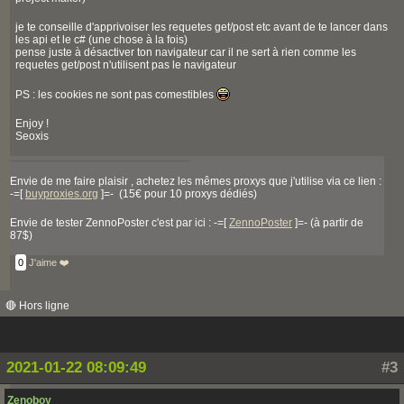
je te conseille d'apprivoiser les requetes get/post etc avant de te lancer dans
les api et le c# (une chose à la fois)
pense juste à désactiver ton navigateur car il ne sert à rien comme les
requetes get/post n'utilisent pas le navigateur
PS : les cookies ne sont pas comestibles
Enjoy !
Seoxis
Envie de me faire plaisir , achetez les mêmes proxys que j'utilise via ce lien :
-=[
buyproxies.org
]=- (15€ pour 10 proxys dédiés)
Envie de tester ZennoPoster c'est par ici : -=[
ZennoPoster
]=- (à partir de
87$)
0
J'aime ❤️
🔴 Hors ligne
2021-01-22 08:09:49
#3
Zenoboy