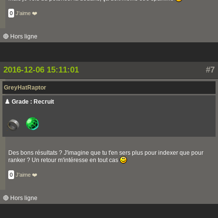
0
J'aime ❤️
🔴 Hors ligne
2016-12-06 15:11:01
#7
GreyHatRaptor
♟️ Grade : Recruit
Des bons résultats ? J'imagine que tu t'en sers plus pour indexer que pour
ranker ? Un retour m'intéresse en tout cas
0
J'aime ❤️
🔴 Hors ligne