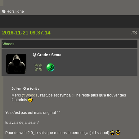
🔴 Hors ligne
2016-11-21 09:37:14
#3
Woods
🥉 Grade : Scout
Julien_G a écrit :
Merci
@
Woods
, l'astuce est sympa : il ne reste plus qu'a trouver des
footprints
Yes c'est pas ouf mais original ^^
tu avais déjà testé ?
Pour du web 2.0, je sais que e-monsite permet ça (old school)