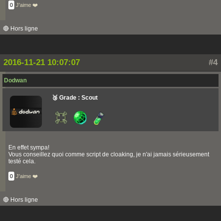
0
J'aime ❤️
🔴 Hors ligne
2016-11-21 10:07:07
#4
Dodwan
🥉 Grade : Scout
En effet sympa!
Vous conseillez quoi comme script de cloaking, je n'ai jamais sérieusement
testé cela.
0
J'aime ❤️
🔴 Hors ligne