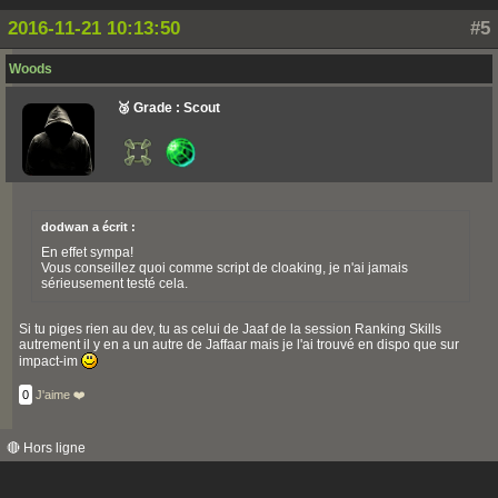
2016-11-21 10:13:50
#5
Woods
🥉 Grade : Scout
dodwan a écrit :
En effet sympa!
Vous conseillez quoi comme script de cloaking, je n'ai jamais
sérieusement testé cela.
Si tu piges rien au dev, tu as celui de Jaaf de la session Ranking Skills
autrement il y en a un autre de Jaffaar mais je l'ai trouvé en dispo que sur
impact-im
0
J'aime ❤️
🔴 Hors ligne