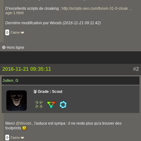
D'excellents scripts de cloaking :
http://scripts-seo.com/forum-31-0-cloak …
age-1.html
Dernière modification par Woods (2016-11-21 09:11:42)
0
J'aime ❤️
🔴 Hors ligne
2016-11-21 09:35:11
#2
Julien_G
🥉 Grade : Scout
Merci
@
Woods
, l'astuce est sympa : il ne reste plus qu'a trouver des
footprints
0
J'aime ❤️