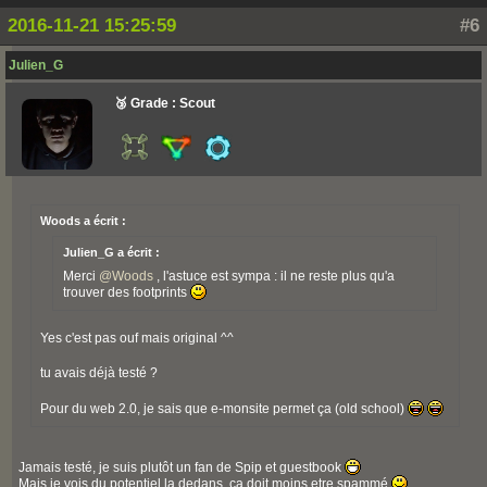
2016-11-21 15:25:59
#6
Julien_G
🥉 Grade : Scout
Woods a écrit :
Julien_G a écrit :
Merci
@
Woods
, l'astuce est sympa : il ne reste plus qu'a
trouver des footprints
Yes c'est pas ouf mais original ^^
tu avais déjà testé ?
Pour du web 2.0, je sais que e-monsite permet ça (old school)
Jamais testé, je suis plutôt un fan de Spip et guestbook
Mais je vois du potentiel la dedans, ça doit moins etre spammé