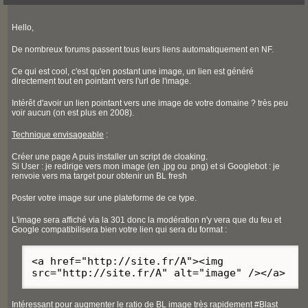
Hello,
De nombreux forums passent tous leurs liens automatiquement en NF.
Ce qui est cool, c'est qu'en postant une image, un lien est généré
directement tout en pointant vers l'url de l'image.
Intérêt d'avoir un lien pointant vers une image de votre domaine ? très peu
voir aucun (on est plus en 2008).
Technique envisageable
:
Créer une page A puis installer un script de cloaking.
Si User : je redirige vers mon image (en .jpg ou .png) et si Googlebot : je
renvoie vers ma target pour obtenir un BL fresh
Poster votre image sur une plateforme de ce type.
L'image sera affiché via la 301 donc la modération n'y vera que du feu et
Google compatibilisera bien votre lien qui sera du format :
<a href="http://site.fr/A"><img
src="http://site.fr/A" alt="image" /></a>
Intéressant pour augmenter le ratio de BL image très rapidement #Blast