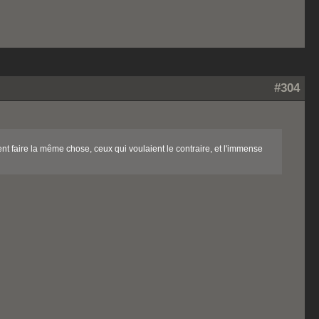
#304
nt faire la même chose, ceux qui voulaient le contraire, et l'immense