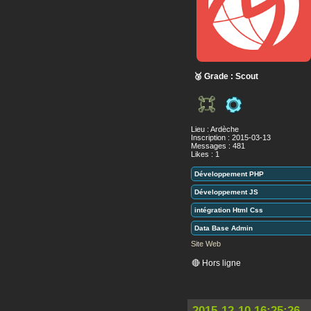
🥉 Grade : Scout
Lieu : Ardèche
Inscription : 2015-03-13
Messages : 481
Likes : 1
Développement PHP
Développement JS
intégration Html Css
Data Base Admin
Site Web
🔴 Hors ligne
2015-12-10 16:25:26