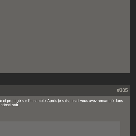
#305
figé et propagé sur l'ensemble. Après je sais pas si vous avez remarqué dans
ndredi soir.