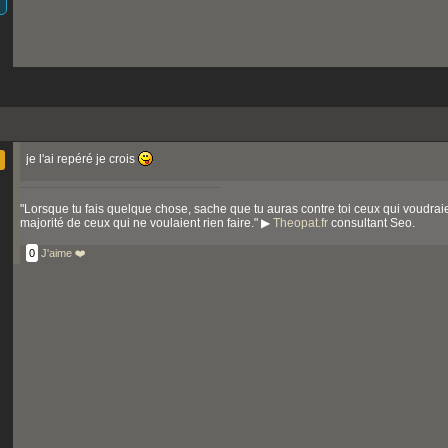
je l'ai repéré je crois
"Lorsque tu fais quelque chose, sache que tu auras contre toi ceux qui voudraie
majorité de ceux qui ne voulaient rien faire." ▶
Theopat.fr
consultant Seo.
0
J'aime ❤️