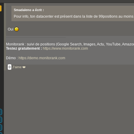
Smadaleno a écrit :
Pour info, ton datacenter est présent dans la liste de 99positions au moins
Oui
Monitorank : suivi de positions (Google Search, Images, Actu, YouTube, Amazon,
Testez gratuitement :
https://www.monitorank.com
Démo :
https://demo.monitorank.com
0
J'aime ❤️