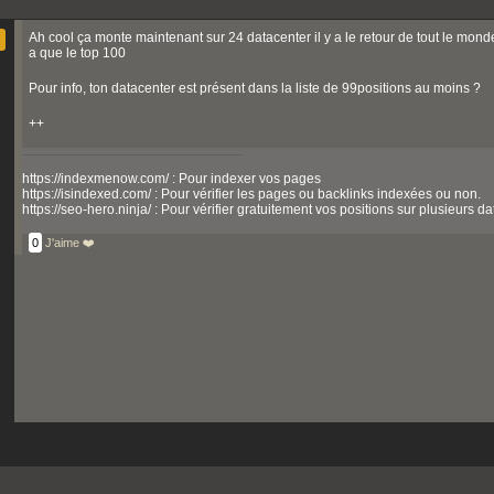
Ah cool ça monte maintenant sur 24 datacenter il y a le retour de tout le mond
a que le top 100
Pour info, ton datacenter est présent dans la liste de 99positions au moins ?
++
https://indexmenow.com/ : Pour indexer vos pages
https://isindexed.com/ : Pour vérifier les pages ou backlinks indexées ou non.
https://seo-hero.ninja/ : Pour vérifier gratuitement vos positions sur plusieurs d
0
J'aime ❤️