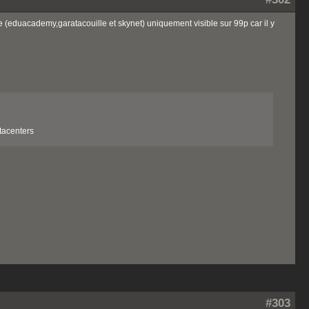
e (eduacademy,garatacouille et skynet) uniquement visible sur 99p car il y
atacenters
#303