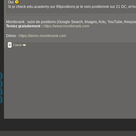
Oui
Si je check edu.academy sur 99positions je le vois positionné sur 21 DC, et 
Monitorank : suivi de positions (Google Search, Images, Actu, YouTube, Amazon,
Testez gratuitement :
https://www.monitorank.com
Démo :
https://demo.monitorank.com
0
J'aime ❤️