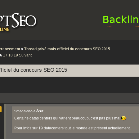
érencement
»
Thread privé mais officiel du concours SEO 2015
6
17
18
19
Suivant
fficiel du concours SEO 2015
Smadaleno a écrit :
Certains datas centers qui varient beaucoup, c'est pas plus mal
Pour infos sur 19 datacenters tout le monde est présent actuellement.