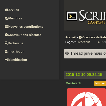
Accueil
Membres
Nouvelles contributions
Contributions récentes
Accueil
»
⓿ Concours de Réf
Pages ::
Précédent
1
…
14
15
1
Recherche
Inscription
🟣 Thread privé mais o
Identification
2015-12-10 09:32:15
Monitorank
Mention