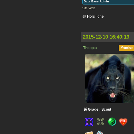
Data Base Admin
Site Web
🔴 Hors ligne
2015-12-10 16:40:19
Theopat
Mention
🥉 Grade : Scout