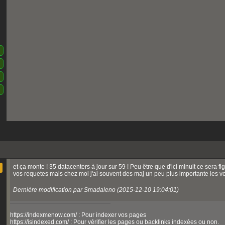
et ça monte ! 35 datacenters à jour sur 59 ! Peu être que d'ici minuit ce sera 
vos requetes mais chez moi j'ai souvent des maj un peu plus importante les ve
Dernière modification par Smadaleno (2015-12-10 19:04:01)
https://indexmenow.com/ : Pour indexer vos pages
https://isindexed.com/ : Pour vérifier les pages ou backlinks indexées ou non.