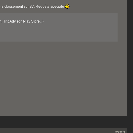
hors classement sur 37. Requête spéciale
 TripAdvisor, Play Store...)
#302