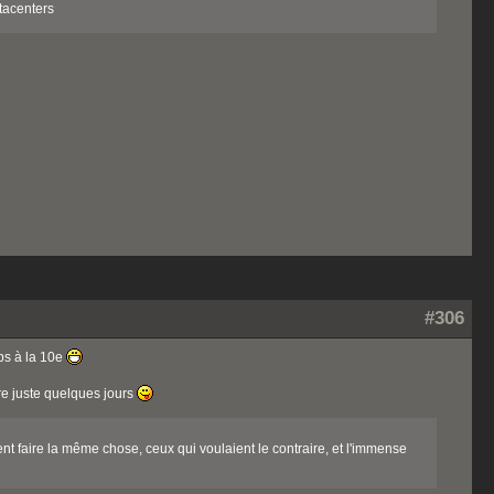
atacenters
#306
ps à la 10e
ltre juste quelques jours
nt faire la même chose, ceux qui voulaient le contraire, et l'immense