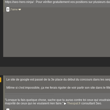
https://seo-hero.ninja/ : Pour vérifier gratuitement vos positions sur plusieurs d
0
J'aime ❤️
Le site de google est passé de la 3e place du début du concours dans les ser
Même si c'est impossible, ça me ferais rigoler de voir partir son site dans le fi
"Lorsque tu fais quelque chose, sache que tu auras contre toi ceux qui voudraie
majorité de ceux qui ne voulaient rien faire." ▶
Theopat.fr
consultant Seo.