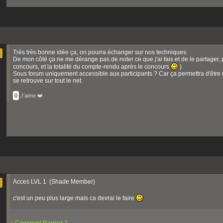
Très très bonne idée ça, on pourra échanger sur nos techniques.
De mon côté ça ne me dérange pas de noter ce que j'ai fais et de le partager, 
concours, et la totalité du compte-rendu après le concours
)
Sous forum uniquement accessible aux participants ? Car ça permettra d'être 
se retrouve sur tout le net.
0
J'aime ❤️
Acces LVL 1 (Shade Member)
c'est un peu plus large mais ca devrai le faire