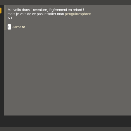
Me voila dans l' aventure, légèrement en retard !
mais je vais de ce pas installer mon
penguinzophren
A +
0
J'aime ❤️