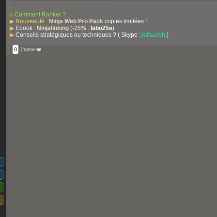
⌕
Comment Ranker ?
▶
Nouveauté
:
Ninja Web Pro Pack
copies limitées !
▶
Ebook :
Ninjalinking
(-25% :
labo25e
)
▶
Conseils stratégiques ou techniques ? ( Skype :
jaffaarbh
)
0
J'aime ❤️