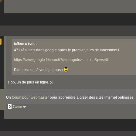
jaffaar a écrit :
471 résultats dans google après le premier jours de lancement !
https://www.google.fr/search?q=penguinz … ox-a&pws=0
D'autres sont à venir je pense
Hop, un de plus en ligne. ;-)
Un
forum pour webmaster
pour apprendre à créer des sites internet optimisés
0
J'aime ❤️