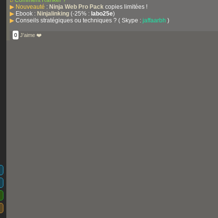
⌕
Comment Ranker ?
▶
Nouveauté
:
Ninja Web Pro Pack
copies limitées !
▶
Ebook :
Ninjalinking
(-25% :
labo25e
)
▶
Conseils stratégiques ou techniques ? ( Skype :
jaffaarbh
)
0
J'aime ❤️