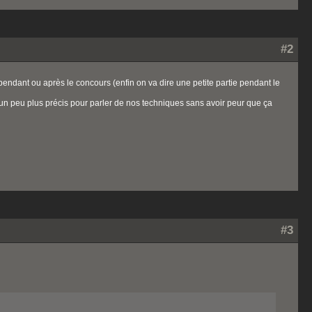
#2
pendant ou après le concours (enfin on va dire une petite partie pendant le
un peu plus précis pour parler de nos techniques sans avoir peur que ça
#3