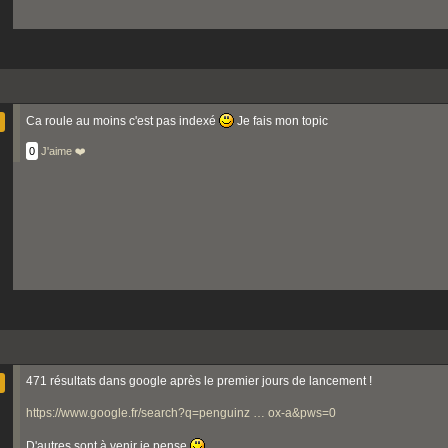
Ca roule au moins c'est pas indexé
Je fais mon topic
0
J'aime ❤️
471 résultats dans google après le premier jours de lancement !
https://www.google.fr/search?q=penguinz … ox-a&pws=0
D'autres sont à venir je pense