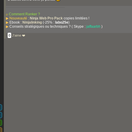
⌕
Comment Ranker ?
▶
Nouveauté
:
Ninja Web Pro Pack
copies limitées !
▶
Ebook :
Ninjalinking
(-25% :
labo25e
)
▶
Conseils stratégiques ou techniques ? ( Skype :
jaffaarbh
)
0
J'aime ❤️