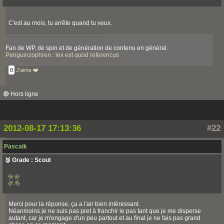
C'est au mois, tu arrête quand tu veux.
Fan de WP, de spin et de génération de contenu en général.
Penguinzophren : lex est quod referencus
0
J'aime ❤️
🔴 Hors ligne
2012-08-17 17:13:36
#22
Pascalk
🥉 Grade : Scout
Merci pour la réponse, ça a l'air bien intéressant.
Néanmoins je ne suis pas pret à franchir le pas tant que je me disperse
autant, car je m'engage d'un peu partout et au final je ne fais pas grand