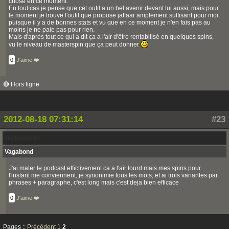
chose en ce moment.
En tout cas je pense que cet outil a un bel avenir devant lui aussi, mais pour
le moment je trouve l'outil que propose jaffaar amplement suffisant pour moi
puisque il y a de bonnes stats et vu que en ce moment je n'en fais pas au
moins je ne paie pas pour rien.
Mais d'après tout ce qui a dit ça a l'air d'être rentabilisé en quelques spins,
vu le niveau de masterspin que ça peut donner
0
J'aime ❤️
🔴 Hors ligne
2012-08-18 07:31:14
#23
Zeepequeno
Vagabond
J'ai mater le podcast effictivement ca a l'air lourd mais mes spins pour
l'instant me conviennent, je synonimie tous les mots, et ai trois variantes par
phrases + paragraphe, c'est long mais c'est deja bien efficace
0
J'aime ❤️
Pages ::
Précédent
1
2