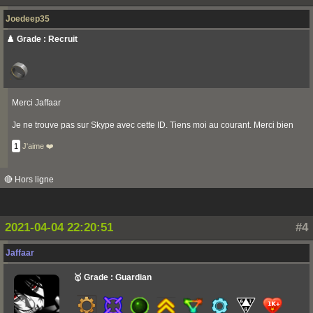
Joedeep35
♟️ Grade : Recruit
Merci Jaffaar
Je ne trouve pas sur Skype avec cette ID. Tiens moi au courant. Merci bien
1
J'aime ❤️
🔴 Hors ligne
2021-04-04 22:20:51
#4
Jaffaar
🥇 Grade : Guardian