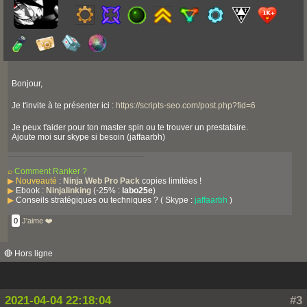
Bonjour,
Je t'invite à te présenter ici :
https://scripts-seo.com/post.php?fid=6
Je peux t'aider pour ton master spin ou te trouver un prestataire.
Ajoute moi sur skype si besoin (jaffaarbh)
⌕
Comment Ranker ?
▶
Nouveauté
:
Ninja Web Pro Pack
copies limitées !
▶
Ebook :
Ninjalinking
(-25% :
labo25e
)
▶
Conseils stratégiques ou techniques ? ( Skype :
jaffaarbh
)
0
J'aime ❤️
🔴 Hors ligne
2021-04-04 22:18:04
#3