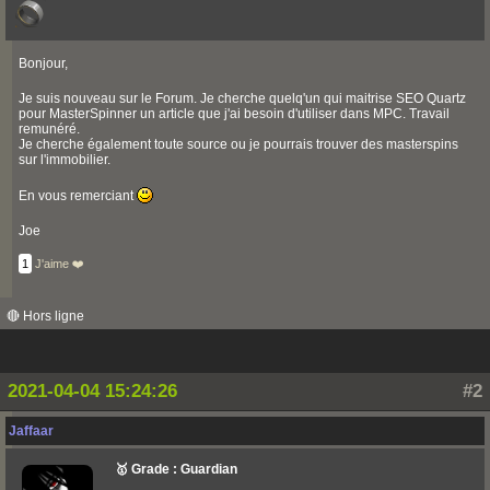
Bonjour,
Je suis nouveau sur le Forum. Je cherche quelq'un qui maitrise SEO Quartz
pour MasterSpinner un article que j'ai besoin d'utiliser dans MPC. Travail
remunéré.
Je cherche également toute source ou je pourrais trouver des masterspins
sur l'immobilier.
En vous remerciant
Joe
1
J'aime ❤️
🔴 Hors ligne
2021-04-04 15:24:26
#2
Jaffaar
🥇 Grade : Guardian