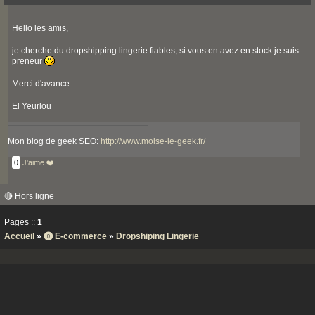
Hello les amis,
je cherche du dropshipping lingerie fiables, si vous en avez en stock je suis
preneur
Merci d'avance
El Yeurlou
Mon blog de geek SEO:
http://www.moise-le-geek.fr/
0
J'aime ❤️
🔴 Hors ligne
Pages ::
1
Accueil
»
⓿ E-commerce
»
Dropshiping Lingerie