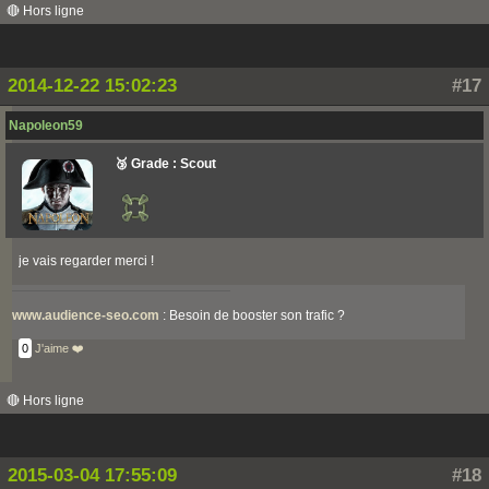
🔴 Hors ligne
2014-12-22 15:02:23
#17
Napoleon59
🥉 Grade : Scout
je vais regarder merci !
www.audience-seo.com
: Besoin de booster son trafic ?
0
J'aime ❤️
🔴 Hors ligne
2015-03-04 17:55:09
#18