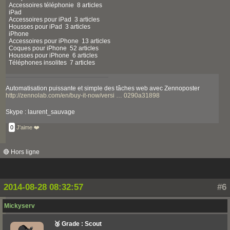
Accessoires téléphonie 8 articles
iPad
Accessoires pour iPad 3 articles
Housses pour iPad 3 articles
iPhone
Accessoires pour iPhone 13 articles
Coques pour iPhone 52 articles
Housses pour iPhone 6 articles
Téléphones insolites 7 articles
Automatisation puissante et simple des tâches web avec Zennoposter
http://zennolab.com/en/buy-it-now/versi … 0290a31898
Skype : laurent_sauvage
0
J'aime ❤️
🔴 Hors ligne
2014-08-28 08:32:57
#6
Mickyserv
🥉 Grade : Scout