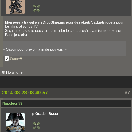
Mon père a travaillé en DropShipping pour des objets/gadgets/jouets pour
les films et séries TV.
Si ça t’intéresse je peux lui demander le contact qu'il avait (entreprise sur
Paris je crois).
« Savoir pour prévoir, afin de pouvoir. »
0
J'aime ❤️
🔴 Hors ligne
2014-08-28 08:40:57
#7
Napoleon59
🥉 Grade : Scout