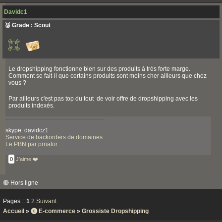
Davidc1
🥉 Grade : Scout
Le dropshipping fonctionne bien sur des produits à très forte marge.
Comment se fait-il que certains produits sont moins cher ailleurs que chez
vous ?
Par ailleurs c'est pas top du tout de voir offre de dropshipping avec les
produits indexés.
skype: davidcz1
Service de backorders de domaines
Le PBN par prnator
0
J'aime ❤️
🔴 Hors ligne
Pages ::
1
2
Suivant
Accueil
»
⓿ E-commerce
»
Grossiste Dropshipping