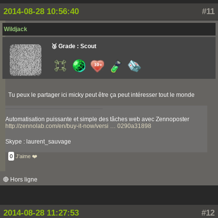
2014-08-28 10:56:40
#11
Wildjack
🥉 Grade : Scout
Tu peux le partager ici micky peut être ça peut intéresser tout le monde
Automatisation puissante et simple des tâches web avec Zennoposter
http://zennolab.com/en/buy-it-now/versi … 0290a31898
Skype : laurent_sauvage
0
J'aime ❤️
🔴 Hors ligne
2014-08-28 11:27:53
#12