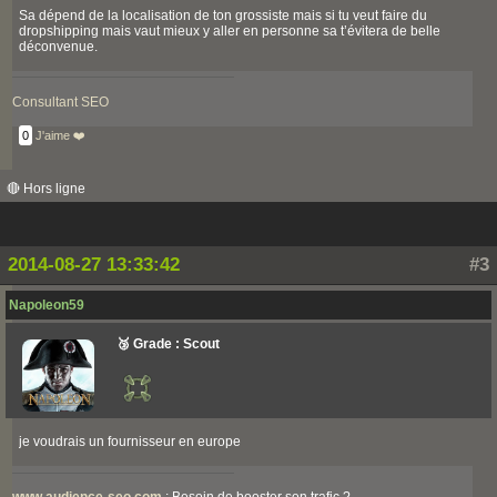
Sa dépend de la localisation de ton grossiste mais si tu veut faire du
dropshipping mais vaut mieux y aller en personne sa t’évitera de belle
déconvenue.
Consultant SEO
0
J'aime ❤️
🔴 Hors ligne
2014-08-27 13:33:42
#3
Napoleon59
🥉 Grade : Scout
je voudrais un fournisseur en europe