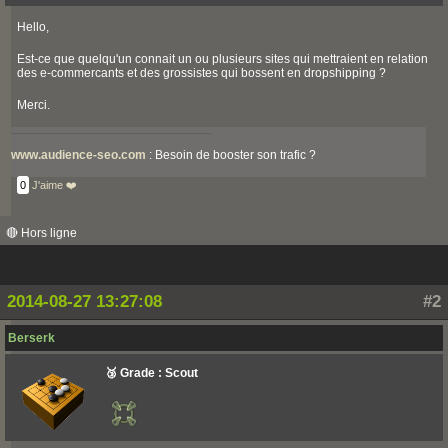
Hello,
Est-ce que quelqu'un connait un ou plusieurs sites qui mettraient en relation
des e-commercants et des grossistes qui bossent en dropshipping ?
Merci.
www.audience-seo.com
: Besoin de booster son trafic ?
0
J'aime ❤️
🔴 Hors ligne
2014-08-27 13:27:08
#2
Berserk
🥉 Grade : Scout