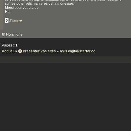
sur les potentiels manières de la monétiser.
Merci pour votre aide.
Hal
0
J'aime ❤️
🔴 Hors ligne
Pages ::
1
Accueil
»
⓿ Presentez vos sites
»
Avis digital-starter.co