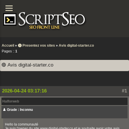
Accueil
»
⓿ Presentez vos sites
»
Avis digital-starter.co
Pages ::
1
🟣 Avis digital-starter.co
2026-04-24 03:17:16
#1
Halforweb
♟️ Grade : Inconnu
Hello la communauté
Je suis l'owner du site www.digital-starter.co et je souhaite avoir votre avis