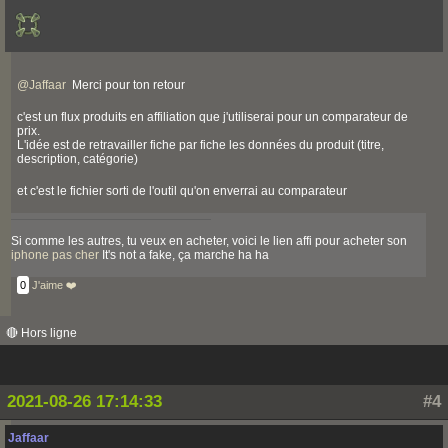
@
Jaffaar
Merci pour ton retour
c'est un flux produits en affiliation que j'utiliserai pour un comparateur de
prix.
L'idée est de retravailler fiche par fiche les données du produit (titre,
description, catégorie)
et c'est le fichier sorti de l'outil qu'on enverrai au comparateur
Si comme les autres, tu veux en acheter, voici le lien affi pour acheter son
iphone pas cher
It's not a fake, ça marche ha ha
0
J'aime ❤️
🔴 Hors ligne
2021-08-26 17:14:33
#4
Jaffaar