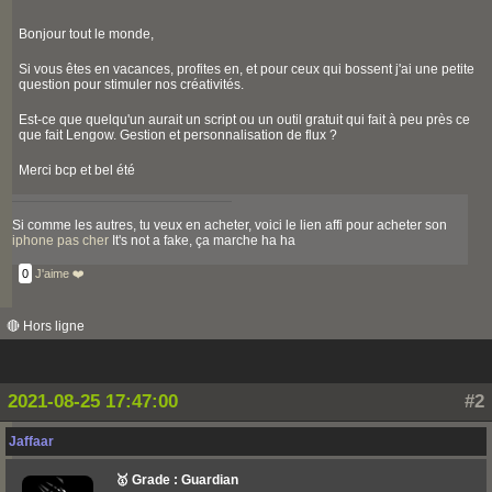
Bonjour tout le monde,
Si vous êtes en vacances, profites en, et pour ceux qui bossent j'ai une petite
question pour stimuler nos créativités.
Est-ce que quelqu'un aurait un script ou un outil gratuit qui fait à peu près ce
que fait Lengow. Gestion et personnalisation de flux ?
Merci bcp et bel été
Si comme les autres, tu veux en acheter, voici le lien affi pour acheter son
iphone pas cher
It's not a fake, ça marche ha ha
0
J'aime ❤️
🔴 Hors ligne
2021-08-25 17:47:00
#2
Jaffaar
🥇 Grade : Guardian