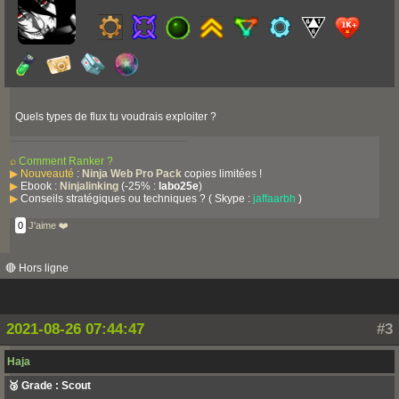
Quels types de flux tu voudrais exploiter ?
⌕
Comment Ranker ?
▶
Nouveauté
:
Ninja Web Pro Pack
copies limitées !
▶
Ebook :
Ninjalinking
(-25% :
labo25e
)
▶
Conseils stratégiques ou techniques ? ( Skype :
jaffaarbh
)
0
J'aime ❤️
🔴 Hors ligne
2021-08-26 07:44:47
#3
Haja
🥉 Grade : Scout