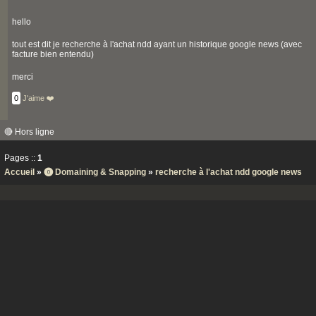
hello
tout est dit je recherche à l'achat ndd ayant un historique google news (avec
facture bien entendu)
merci
0
J'aime ❤️
🔴 Hors ligne
Pages ::
1
Accueil
»
⓿ Domaining & Snapping
»
recherche à l'achat ndd google news