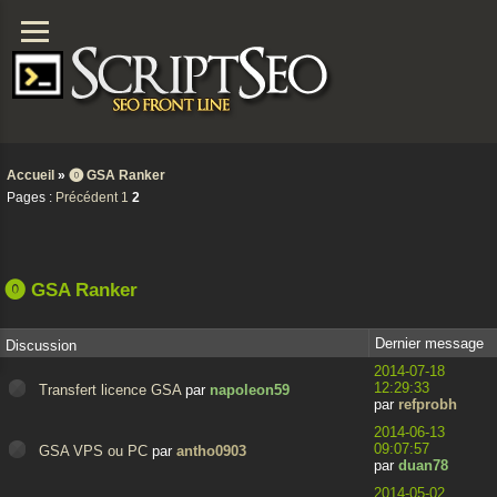
Accueil
»
⓿ GSA Ranker
Pages :
Précédent
1
2
⓿ GSA Ranker
Dernier message
Discussion
2014-07-18
12:29:33
Transfert licence GSA
par
napoleon59
par
refprobh
2014-06-13
09:07:57
GSA VPS ou PC
par
antho0903
par
duan78
2014-05-02