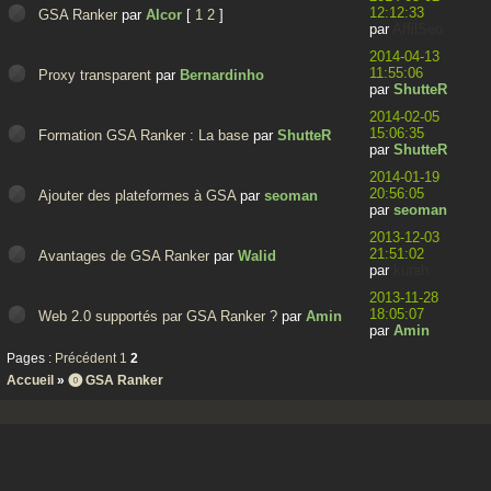
12:12:33
GSA Ranker
par
Alcor
[
1
2
]
par
AffilSeo
2014-04-13
11:55:06
Proxy transparent
par
Bernardinho
par
ShutteR
2014-02-05
15:06:35
Formation GSA Ranker : La base
par
ShutteR
par
ShutteR
2014-01-19
20:56:05
Ajouter des plateformes à GSA
par
seoman
par
seoman
2013-12-03
21:51:02
Avantages de GSA Ranker
par
Walid
par
kurah
2013-11-28
18:05:07
Web 2.0 supportés par GSA Ranker ?
par
Amin
par
Amin
Pages :
Précédent
1
2
Accueil
»
⓿ GSA Ranker