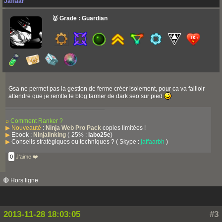
Jaffaar
🥇 Grade : Guardian
Gsa ne permet pas la gestion de ferme créer isolement, pour ca va fallloir
attendre que je remtte le blog farmer de dark seo sur pied
⌕
Comment Ranker ?
▶
Nouveauté
:
Ninja Web Pro Pack
copies limitées !
▶
Ebook :
Ninjalinking
(-25% :
labo25e
)
▶
Conseils stratégiques ou techniques ? ( Skype :
jaffaarbh
)
0
J'aime ❤️
🔴 Hors ligne
2013-11-28 18:03:05
#3