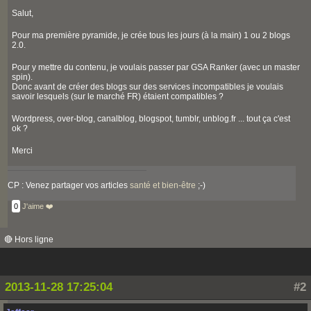
Salut,
Pour ma première pyramide, je crée tous les jours (à la main) 1 ou 2 blogs
2.0.
Pour y mettre du contenu, je voulais passer par GSA Ranker (avec un master
spin).
Donc avant de créer des blogs sur des services incompatibles je voulais
savoir lesquels (sur le marché FR) étaient compatibles ?
Wordpress, over-blog, canalblog, blogspot, tumblr, unblog.fr ... tout ça c'est
ok ?
Merci
CP : Venez partager vos articles
santé et bien-être
;-)
0
J'aime ❤️
🔴 Hors ligne
2013-11-28 17:25:04
#2