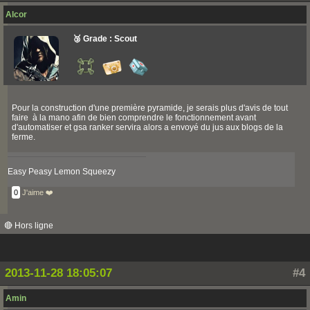
Alcor
🥉 Grade : Scout
Pour la construction d'une première pyramide, je serais plus d'avis de tout
faire à la mano afin de bien comprendre le fonctionnement avant
d'automatiser et gsa ranker servira alors a envoyé du jus aux blogs de la
ferme.
Easy Peasy Lemon Squeezy
0
J'aime ❤️
🔴 Hors ligne
2013-11-28 18:05:07
#4
Amin