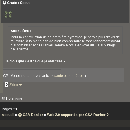
🥉 Grade : Scout
Alcor a écrit :
Pour la construction d'une première pyramide, je serais plus d'avis de
tout faire à la mano afin de bien comprendre le fonctionnement avant
d'automatiser et gsa ranker servira alors a envoyé du jus aux blogs
de la ferme.
Je crois que c'est ce que je vais faire :-)
CP : Venez partager vos articles
santé et bien-être
;-)
0
J'aime ❤️
🔴 Hors ligne
Pages ::
1
Accueil
»
⓿ GSA Ranker
»
Web 2.0 supportés par GSA Ranker ?