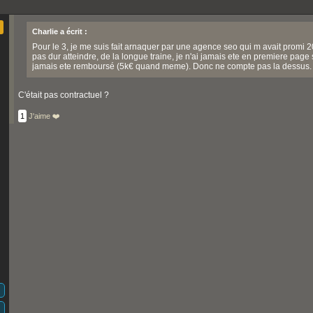
Charlie a écrit :
Pour le 3, je me suis fait arnaquer par une agence seo qui m avait promi
pas dur atteindre, de la longue traine, je n'ai jamais ete en premiere pag
jamais ete remboursé (5k€ quand meme). Donc ne compte pas la dessus.
C'était pas contractuel ?
1
J'aime ❤️