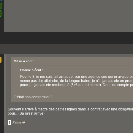
Mitsu a écrit :
Charlie a écrit :
Pour le 3, je me suis fait arnaquer par une agence seo qui m avait pr
meme pas dur atteindre, de la longue traine, je n'ai jamais ete en pr
poux j ai jamais ete remboursé (5k€ quand meme). Donc ne compte pa
C'était pas contractuel ?
Souvent il arrive à mettre des petites lignes dans le contrat avec une obligation d
pour... (Sa m'est arrivé)
1
J'aime ❤️