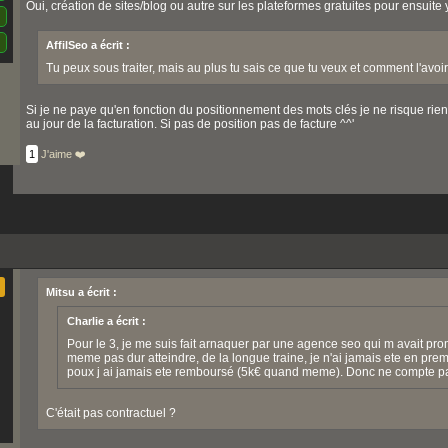
Oui, création de sites/blog ou autre sur les plateformes gratuites pour ensuite
AffilSeo a écrit :
Tu peux sous traiter, mais au plus tu sais ce que tu veux et comment l'avoi
Si je ne paye qu'en fonction du positionnement des mots clés je ne risque rien
au jour de la facturation. Si pas de position pas de facture ^^'
1
J'aime ❤️
Mitsu a écrit :
Charlie a écrit :
Pour le 3, je me suis fait arnaquer par une agence seo qui m avait pr
meme pas dur atteindre, de la longue traine, je n'ai jamais ete en pr
poux j ai jamais ete remboursé (5k€ quand meme). Donc ne compte pa
C'était pas contractuel ?