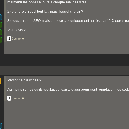
maintenir les codes à jours à chaque maj des sites.
2) prendre un outil tout fait, mais, lequel choisir ?
3) sous traiter le SEO, mais dans ce cas uniquement au résultat ^^' X euros pa
Votre avis ?
1
J'aime ❤️
Personne n'a d'idée ?
Au moins sur les outils tout fait qui existe et qui pourraient remplacer mes co
1
J'aime ❤️