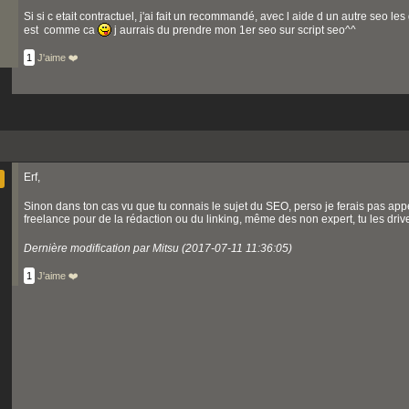
Si si c etait contractuel, j'ai fait un recommandé, avec l aide d un autre seo les
est comme ca
j aurrais du prendre mon 1er seo sur script seo^^
1
J'aime ❤️
Erf,
Sinon dans ton cas vu que tu connais le sujet du SEO, perso je ferais pas appel
freelance pour de la rédaction ou du linking, même des non expert, tu les drive e
Dernière modification par Mitsu (2017-07-11 11:36:05)
1
J'aime ❤️