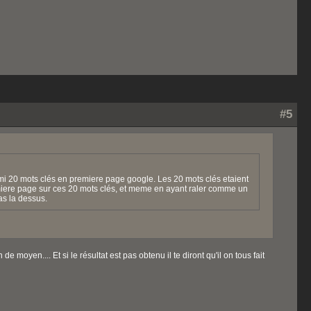
#5
omi 20 mots clés en premiere page google. Les 20 mots clés etaient
emiere page sur ces 20 mots clés, et meme en ayant raler comme un
s la dessus.
e moyen.... Et si le résultat est pas obtenu il te diront qu'il on tous fait