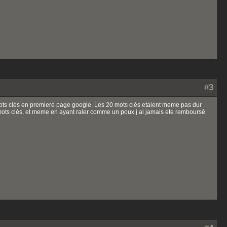
#3
mots clés en premiere page google. Les 20 mots clés etaient meme pas dur
0 mots clés, et meme en ayant raler comme un poux j ai jamais ete remboursé