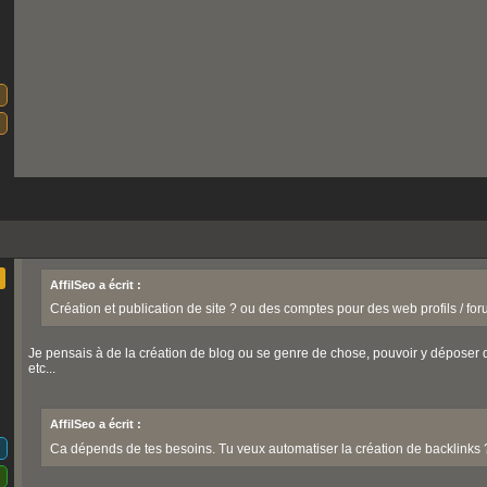
AffilSeo a écrit :
Création et publication de site ? ou des comptes pour des web profils / for
Je pensais à de la création de blog ou se genre de chose, pouvoir y déposer d
etc...
AffilSeo a écrit :
Ca dépends de tes besoins. Tu veux automatiser la création de backlinks 