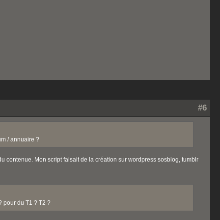
#6
um / annuaire ?
u contenue. Mon script faisait de la création sur wordpress sosblog, tumblr
? pour du T1 ? T2 ?