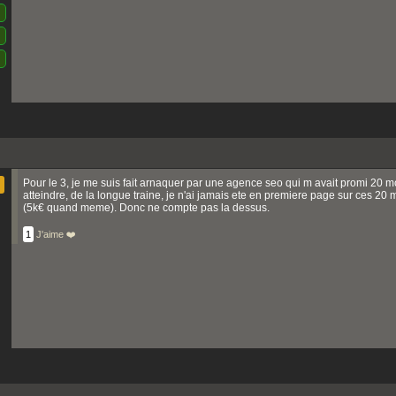
Pour le 3, je me suis fait arnaquer par une agence seo qui m avait promi 20 
atteindre, de la longue traine, je n'ai jamais ete en premiere page sur ces 2
(5k€ quand meme). Donc ne compte pas la dessus.
1
J'aime ❤️