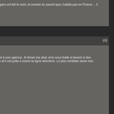
 gars ont fait le mort, et comme ils savent que j habite pas en France ... C
#8
 à une agence. Je ferais ma strat, et tu sous traite si besoin à des
t il ont juste à suivre ta ligne directrice. Le plus rentable selon moi.