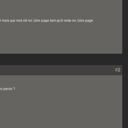
r mois par mot clé en 1ère page tant qu'il reste en 1ère page
#2
des perso ?