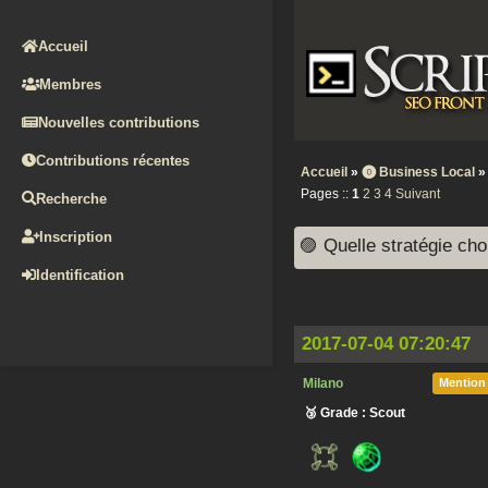
Accueil
Membres
Nouvelles contributions
Contributions récentes
Accueil
»
⓿ Business Local
Pages ::
1
2
3
4
Suivant
Recherche
Inscription
🟣 Quelle stratégie choi
Identification
2017-07-04 07:20:47
Milano
Mention
🥉 Grade : Scout