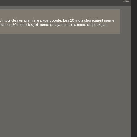
#4
 20 mots clés en premiere page google. Les 20 mots clés etaient meme
e sur ces 20 mots clés, et meme en ayant raler comme un poux j ai