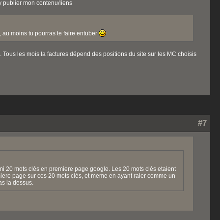
 y publier mon contenu/liens
r, au moins tu pourras te faire entuber
. Tous les mois la factures dépend des positions du site sur les MC choisis
#7
omi 20 mots clés en premiere page google. Les 20 mots clés etaient
emiere page sur ces 20 mots clés, et meme en ayant raler comme un
s la dessus.