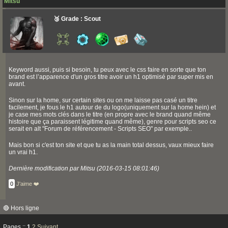
Mitsu
🥉 Grade : Scout
Keyword aussi, puis si besoin, tu peux avec le css faire en sorte que ton
brand est l’apparence d'un gros titre avoir un h1 optimisé par super mis en
avant.
Sinon sur la home, sur certain sites ou on me laisse pas casé un titre
facilement, je fous le h1 autour de du logo(uniquement sur la home hein) et
je case mes mots clés dans le titre (en propre avec le brand quand même
histoire que ça paraissent légitime quand même), genre pour scripts seo ce
serait en alt "Forum de référencement - Scripts SEO" par exemple..
Mais bon si c'est ton site et que tu as la main total dessus, vaux mieux faire
un vrai h1.
Dernière modification par Mitsu (2016-03-15 08:01:46)
0
J'aime ❤️
🔴 Hors ligne
Pages ::
1
2
Suivant