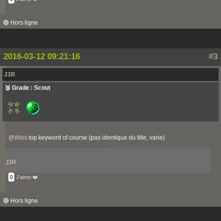
🔴 Hors ligne
2016-03-12 09:21:16
#3
J3R
🥉 Grade : Scout
@
Wxis
top keyword of course (pas identique du title, varie)
J3R
0
J'aime ❤️
🔴 Hors ligne