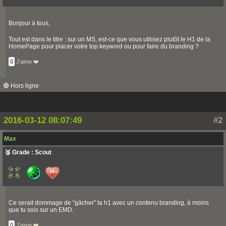
Bonjour à tous,
Tout est dans le titre : sur un MS, est-ce que vous utilisez plutôt le H1 de la
HomePage pour placer votre top keyword ou pour faire du branding ?
0
J'aime ❤️
🔴 Hors ligne
2016-03-12 08:07:49
#2
Max
🥉 Grade : Scout
Ce serait dommage de "gâcher" ta h1 avec un contenu branding, à moins
que tu sois sur un EMD.
0
J'aime ❤️