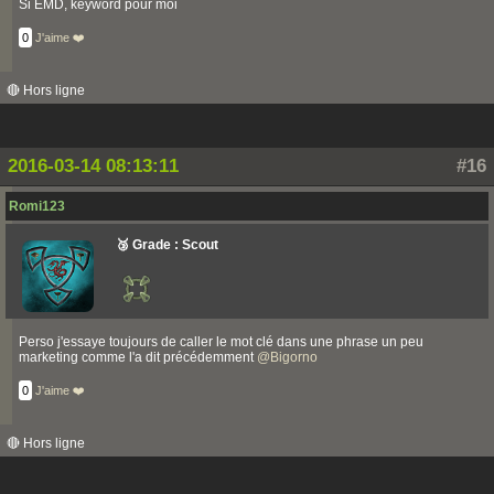
Si EMD, keyword pour moi
0
J'aime ❤️
🔴 Hors ligne
2016-03-14 08:13:11
#16
Romi123
🥉 Grade : Scout
Perso j'essaye toujours de caller le mot clé dans une phrase un peu
marketing comme l'a dit précédemment
@
Bigorno
0
J'aime ❤️
🔴 Hors ligne