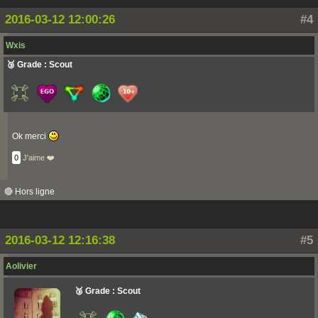
2016-03-12 12:00:26
#4
Wxis
🥉 Grade : Scout
Ok merci
0
J'aime ❤️
🔴 Hors ligne
2016-03-12 12:16:38
#5
Aolivier
🥉 Grade : Scout