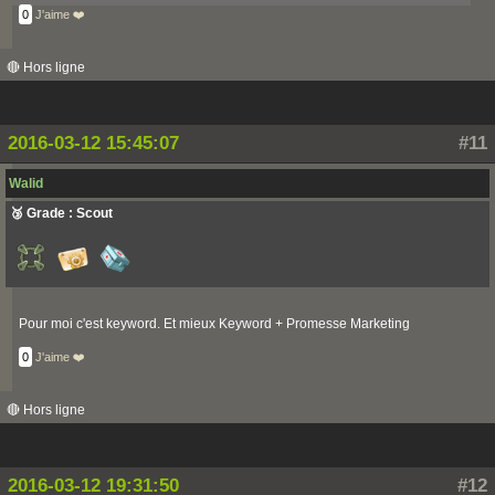
0
J'aime ❤️
🔴 Hors ligne
2016-03-12 15:45:07
#11
Walid
🥉 Grade : Scout
Pour moi c'est keyword. Et mieux Keyword + Promesse Marketing
0
J'aime ❤️
🔴 Hors ligne
2016-03-12 19:31:50
#12