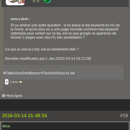
wxis a écrit :
Et ça amène une autre question : si on place le top keyword en H1 de
la home, et qu'en plus on a une page monsite.com/mon-top-keyword
optimisée pour ranker sur ce kw, est-ce que google va apprécier de
trouver 2 pages avec des H1 très semblables ?
Ce que je vois là c'est, est-ce réellement utile ?
Dernière modification par L.Jee (2016-03-14 19:13:28)
#FaitesVousDesBisous #TouchezVousLeLink
0
J'aime ❤️
🔴 Hors ligne
2016-03-14 21:48:54
#19
Wxis