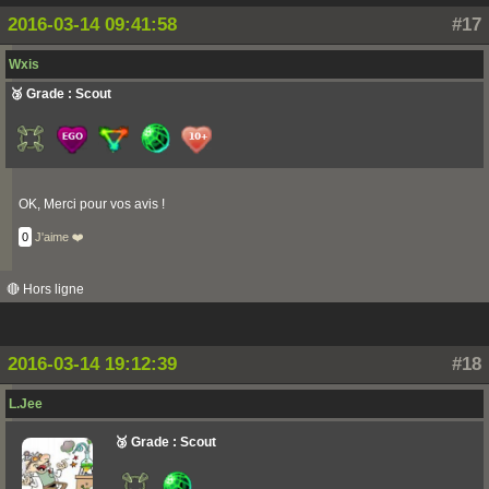
2016-03-14 09:41:58
#17
Wxis
🥉 Grade : Scout
OK, Merci pour vos avis !
0
J'aime ❤️
🔴 Hors ligne
2016-03-14 19:12:39
#18
L.Jee
🥉 Grade : Scout