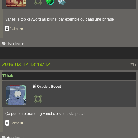
Varies le top keyword au pluriel par exemple ou dans une phrase
0
J'aime ❤️
🔴 Hors ligne
2016-03-12 13:14:12
#6
T5hak
🥉 Grade : Scout
Ça peut être branding + mot clé si tu as la place
0
J'aime ❤️
🔴 Hors ligne