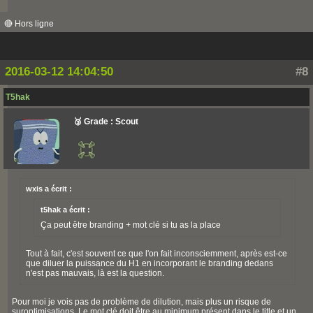
🔴 Hors ligne
2016-03-12 14:04:50
#8
T5hak
🥉 Grade : Scout
wxis a écrit :
t5hak a écrit :
Ça peut être branding + mot clé si tu as la place
Tout à fait, c'est souvent ce que l'on fait inconsciemment, après est-ce
que diluer la puissance du H1 en incorporant le branding dedans
n'est pas mauvais, là est la question.
Pour moi je vois pas de problème de dilution, mais plus un risque de
suroptimisations. Le mot clé doit être au minimum présent dans le title et un