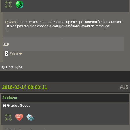
@
Wxis
tu crois vraiment que c'est une triplette qui t'aiderait à mieux ranker?
Tu n'as pas d'autres choses à corriger/améliorer avant de tester ça?
J.
J3R
0
J'aime ❤️
🔴 Hors ligne
2016-03-14 08:00:11
#15
Seofever
🥉 Grade : Scout