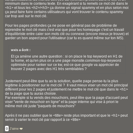
minimum dans le contenu texte. En exagérant si tu remets ce mot clé dans le
<h1> et tous les <h2>/<h3> ça donne un signal spammy et en plus selon moi
ça peut faire fuire certains utilisateurs qui vont trouver le contenu spammy
car trop axé sur le mot clé.
Pour les pages profondes ça ne pose en général pas de problème de
reprendre le mot clé mais c'est vrai que pour les homepage c'est un travail
d'équilibriste entre caler son mots clé ou connexe (encore mieux je trouve) et
garder un bon aspect pour l'utilisateur (car tu es quand même sur ton MS).
wxis a écrit :
Et ça amène une autre question : si on place le top keyword en H1 de
la home, et qu'en plus on a une page monsite.com/mon-top-keyword
optimisée pour ranker sur ce kw, est-ce que google va apprécier de
trouver 2 pages avec des H1 très semblables ?
Justement peut-être que tu as ta solution, quelle page pense-tu la plus
légitime à positionner sur le mot clé ? Il vaut mieux viser un mot clé principal
différent pour les 2 pages et justement ne mettre le mot clé que dans le <h1>
de la page que tu auras choisie.
Par exemple si tu vends des mouchoirs, peut être que la page d'accueil peut
viser "vente de mouchoir en ligne" et ta page interne qui vise à priori le
même mot clé juste "paquets de mouchoirs"
Après il ne pas oublier que le <title> reste plus important et que le <h1> peut
servir à varier le mot clé par rapport à ce <title>
0
J'aime ❤️