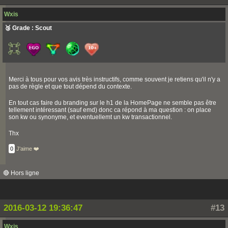
Wxis
🥉 Grade : Scout
Merci à tous pour vos avis très instructifs, comme souvent je retiens qu'il n'y a
pas de règle et que tout dépend du contexte.
En tout cas faire du branding sur le h1 de la HomePage ne semble pas être
tellement intéressant (sauf emd) donc ca répond à ma question : on place
son kw ou synonyme, et eventuellemt un kw transactionnel.
Thx
0
J'aime ❤️
🔴 Hors ligne
2016-03-12 19:36:47
#13
Wxis