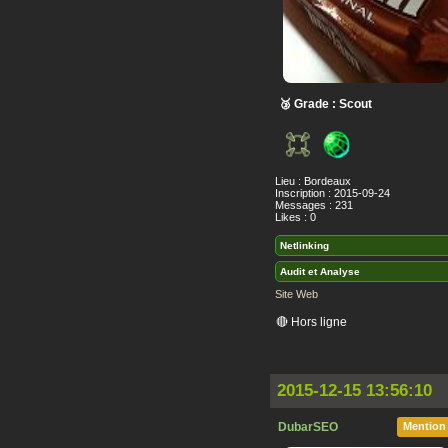
🥉 Grade : Scout
Lieu : Bordeaux
Inscription : 2015-09-24
Messages : 231
Likes : 0
Netlinking
Audit et Analyse
Site Web
🔴 Hors ligne
2015-12-15 13:56:10
DubarSEO
Mention