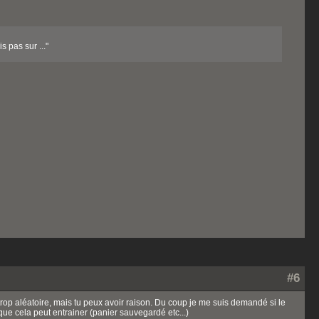
s pas sur ..."
#6
trop aléatoire, mais tu peux avoir raison. Du coup je me suis demandé si le
e cela peut entrainer (panier sauvegardé etc...)