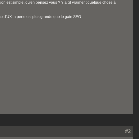
ion est simple, qu'en pensez vous ? Y a t'il vraiment quelque chose à
rme d'UX la perte est plus grande que le gain SEO.
#2