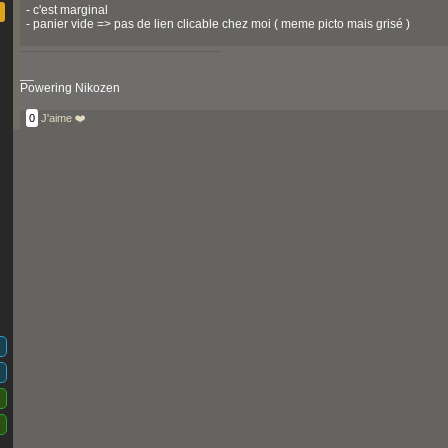
- c'est marginal
- panier vide => pas de lien clicable chez moi ( meme picto mais grisé )
__
Powering Nikozen
0
J'aime ❤️