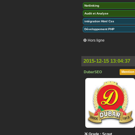
Netlinking
Audit et Analyse
intégration Html Css
Développement PHP
🔴 Hors ligne
2015-12-15 13:04:37
DubarSEO
Mention
🥉 Grade : Scout