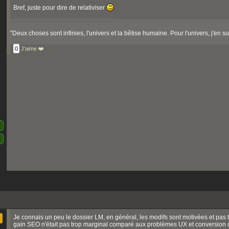
Bref, juste pour dire de relativiser
"Deux choses sont infinies, l'univers et la bêtise humaine. Pour l'univers, j'en sui
0
J'aime ❤️
Je connais un peu le dossier LM, en général, les modifs sont motivées et pas 
gain SEO n'était pas trop marginal comparé aux problèmes UX et conversion qu