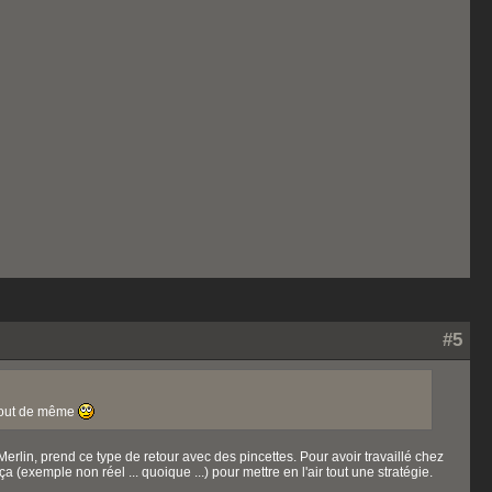
#5
e tout de même
Merlin, prend ce type de retour avec des pincettes. Pour avoir travaillé chez
a (exemple non réel ... quoique ...) pour mettre en l'air tout une stratégie.