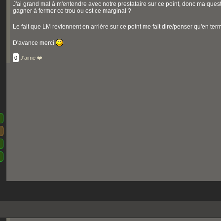
J'ai grand mal à m'entendre avec notre prestataire sur ce point, donc ma quest
gagner à fermer ce trou ou est ce marginal ?
Le fait que LM reviennent en arrière sur ce point me fait dire/penser qu'en te
D'avance merci
0
J'aime ❤️