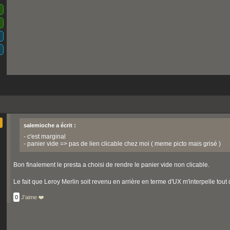
salemioche a écrit :
- c'est marginal
- panier vide => pas de lien clicable chez moi ( meme picto mais grisé )
Bon finalement le presta a choisi de rendre le panier vide non clicable.
Le fait que Leroy Merlin soit revenu en arrière en terme d'UX m'interpelle to
0
J'aime ❤️