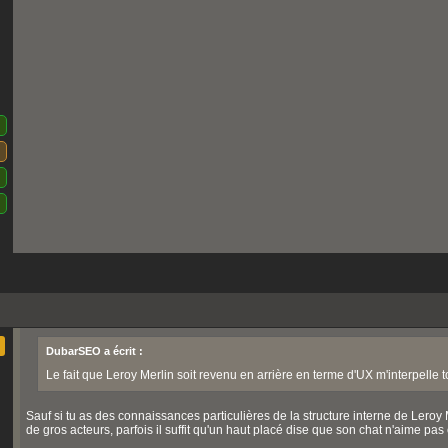
DubarSEO a écrit :
Le fait que Leroy Merlin soit revenu en arrière en terme d'UX m'interpell
Sauf si tu as des connaissances particulières de la structure interne de Leroy 
de gros acteurs, parfois il suffit qu'un haut placé dise que son chat n'aime pas ç