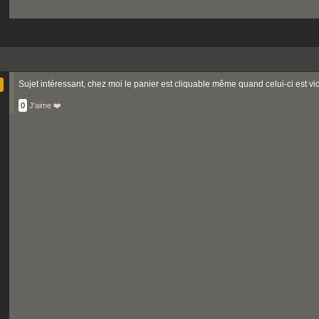
Sujet intéressant, chez moi le panier est cliquable même quand celui-ci est vi
0
J'aime ❤️