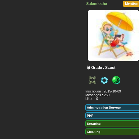
Salemioche
Mention
🥉 Grade : Scout
Inscription : 2015-10-09
Messages : 250
Likes : 0
Adminstration Serveur
PHP
Scraping
Cloaking