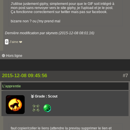
J'utilise justement giphy, simplement pour que le GIF soit intégré à
mon post sans renvoyer vers le site giphy, je l'upload et je le post.
Ça fonctionne correctement sur twitter mais pas sur facebook.
bizarre non ? ou j'my prend mal
Dernière modification par skynets (2015-12-08 08:01:16)
0
J'aime ❤️
🔴 Hors ligne
2015-12-08 09:45:56
#7
L'apprentie
🥉 Grade : Scout
faut copier/coller le liens (attendre la previsu supprimer le lien et