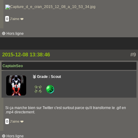
0
J'aime ❤️
🔴 Hors ligne
2015-12-08 13:38:46
#9
CaptainSeo
🥉 Grade : Scout
Si ça marche bien sur Twitter c'est surtout parce qu'il transforme le .gif en
.mp4 directement.
0
J'aime ❤️
🔴 Hors ligne