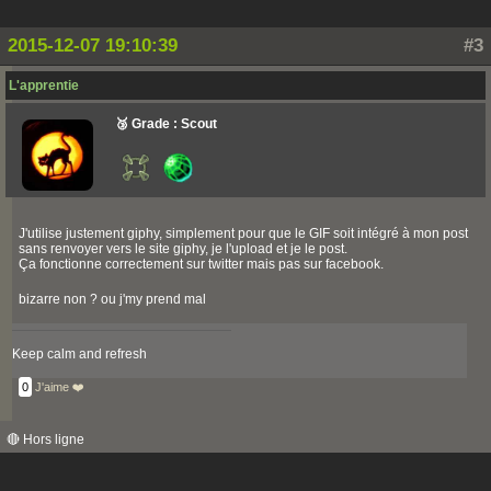
2015-12-07 19:10:39
#3
L'apprentie
🥉 Grade : Scout
J'utilise justement giphy, simplement pour que le GIF soit intégré à mon post
sans renvoyer vers le site giphy, je l'upload et je le post.
Ça fonctionne correctement sur twitter mais pas sur facebook.
bizarre non ? ou j'my prend mal
Keep calm and refresh
0
J'aime ❤️
🔴 Hors ligne