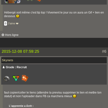
Hébergé soit même c'est tip top ! Vivement le jour ou on aura un Gif + lien en
dessous
0
J'aime ❤️
🔴 Hors ligne
2015-12-08 07:59:25
#6
Skynets
♟️ Grade : Recruit
faut copier/coller le liens (attendre la previsu supprimer le lien et mettre ton
statut) et non l'uploader dans FB ca marchera mieux
L'apprentie a écrit :