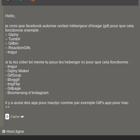
Hello,
je crois que facebook autorise certain hébergeur d'image (gif) pour que cela
fonctionne exemple :
– Giphy
– Tumblr
– Gifbin
– ReactionGifs
- Imgur
si tu les créer toi meme tu peux les heberger ici pour que cela fonctionne :
- Imgur
- Giphy Maker
- GifSoup
- Bloggif
- ImgFlip
- Gifpage
- Boomerang d’Instagram
il y a aussi des app pour mac/pc comme par exemple GIFs.app pour mac.
++
0
J'aime ❤️
🔴 Hors ligne