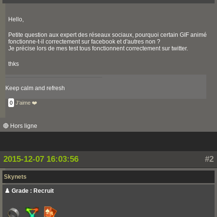
Hello,
Petite question aux expert des réseaux sociaux, pourquoi certain GIF animé
fonctionne-t-il correctement sur facebook et d'autres non ?
Je précise lors de mes test tous fonctionnent correctement sur twitter.
thks
Keep calm and refresh
0
J'aime ❤️
🔴 Hors ligne
2015-12-07 16:03:56
#2
Skynets
♟️ Grade : Recruit