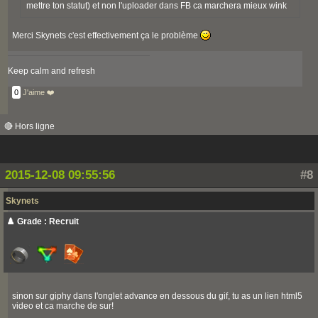
mettre ton statut) et non l'uploader dans FB ca marchera mieux wink
Merci Skynets c'est effectivement ça le problème
Keep calm and refresh
0
J'aime ❤️
🔴 Hors ligne
2015-12-08 09:55:56
#8
Skynets
♟️ Grade : Recruit
sinon sur giphy dans l'onglet advance en dessous du gif, tu as un lien html5
video et ca marche de sur!