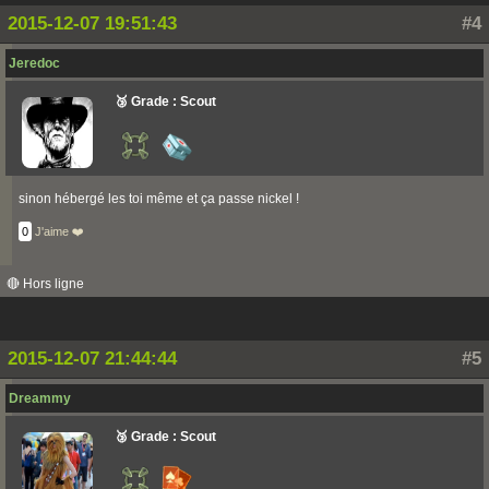
2015-12-07 19:51:43
#4
Jeredoc
🥉 Grade : Scout
sinon hébergé les toi même et ça passe nickel !
0
J'aime ❤️
🔴 Hors ligne
2015-12-07 21:44:44
#5
Dreammy
🥉 Grade : Scout