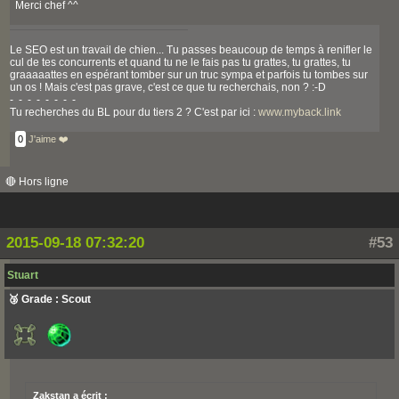
Merci chef ^^
Le SEO est un travail de chien... Tu passes beaucoup de temps à renifler le
cul de tes concurrents et quand tu ne le fais pas tu grattes, tu grattes, tu
graaaaattes en espérant tomber sur un truc sympa et parfois tu tombes sur
un os ! Mais c'est pas grave, c'est ce que tu recherchais, non ? :-D
- - - - - - - -
Tu recherches du BL pour du tiers 2 ? C'est par ici :
www.myback.link
0
J'aime ❤️
🔴 Hors ligne
2015-09-18 07:32:20
#53
Stuart
🥉 Grade : Scout
Zakstan a écrit :