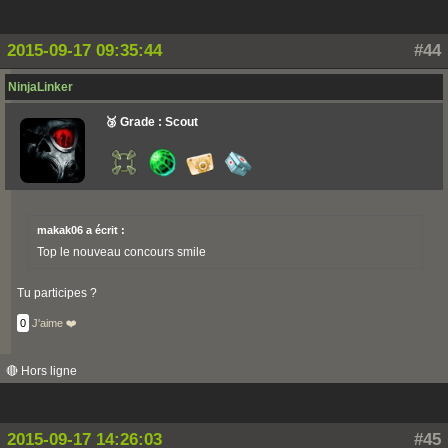
2015-09-17 09:35:44
#44
NinjaLinker
🥉 Grade : Scout
makak06 a écrit :
Top le nouveau concours smile
Tu participes ?
0
J'aime ❤️
🔴 Hors ligne
2015-09-17 14:26:03
#45