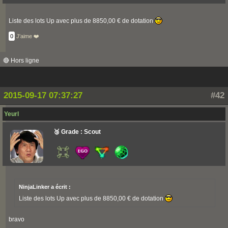
Liste des lots Up avec plus de 8850,00 € de dotation
0
J'aime ❤️
🔴 Hors ligne
2015-09-17 07:37:27
#42
Yeurl
🥉 Grade : Scout
NinjaLinker a écrit :
Liste des lots Up avec plus de 8850,00 € de dotation
bravo