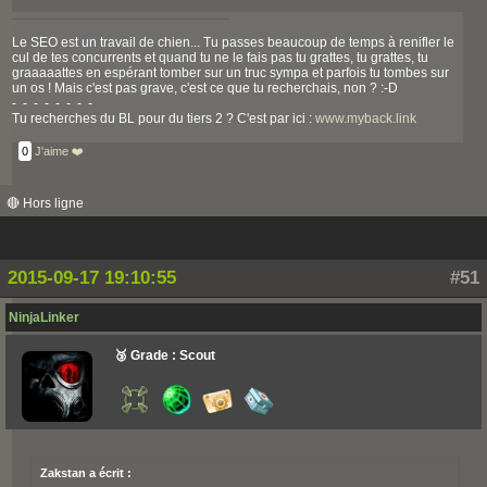
Le SEO est un travail de chien... Tu passes beaucoup de temps à renifler le
cul de tes concurrents et quand tu ne le fais pas tu grattes, tu grattes, tu
graaaaattes en espérant tomber sur un truc sympa et parfois tu tombes sur
un os ! Mais c'est pas grave, c'est ce que tu recherchais, non ? :-D
- - - - - - - -
Tu recherches du BL pour du tiers 2 ? C'est par ici :
www.myback.link
0
J'aime ❤️
🔴 Hors ligne
2015-09-17 19:10:55
#51
NinjaLinker
🥉 Grade : Scout
Zakstan a écrit :