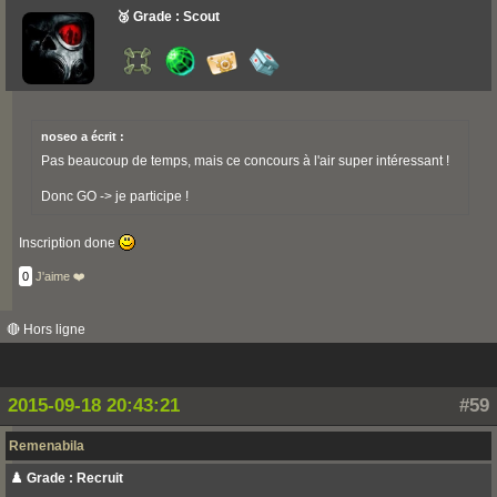
🥉 Grade : Scout
noseo a écrit :
Pas beaucoup de temps, mais ce concours à l'air super intéressant !
Donc GO -> je participe !
Inscription done
0
J'aime ❤️
🔴 Hors ligne
2015-09-18 20:43:21
#59
Remenabila
♟️ Grade : Recruit