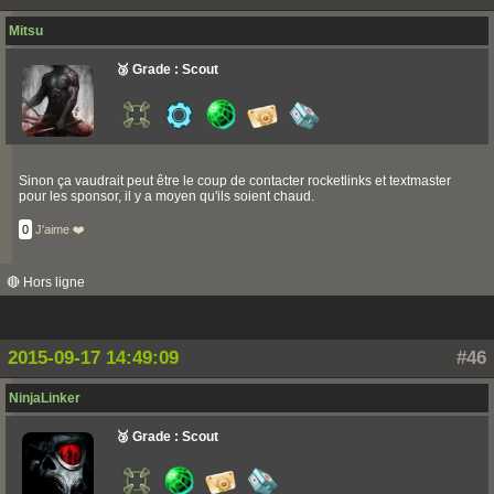
Mitsu
🥉 Grade : Scout
Sinon ça vaudrait peut être le coup de contacter rocketlinks et textmaster
pour les sponsor, il y a moyen qu'ils soient chaud.
0
J'aime ❤️
🔴 Hors ligne
2015-09-17 14:49:09
#46
NinjaLinker
🥉 Grade : Scout