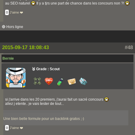
au SEO naturel
Il y a tjrs une part de chance dans les concours non ?!
0
J'aime ❤️
🔴 Hors ligne
2015-09-17 18:08:43
#48
Bernie
🥉 Grade : Scout
si j'arrive dans les 20 premiers, j'aurai fait un sacré concours
allez j etente.. je vais tester de tout...
Une bien belle formule pour un backlink gratos ;-)
0
J'aime ❤️