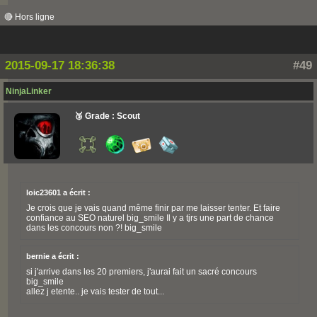
🔴 Hors ligne
2015-09-17 18:36:38
#49
NinjaLinker
🥉 Grade : Scout
loic23601 a écrit :
Je crois que je vais quand même finir par me laisser tenter. Et faire
confiance au SEO naturel big_smile Il y a tjrs une part de chance
dans les concours non ?! big_smile
bernie a écrit :
si j'arrive dans les 20 premiers, j'aurai fait un sacré concours
big_smile
allez j etente.. je vais tester de tout...