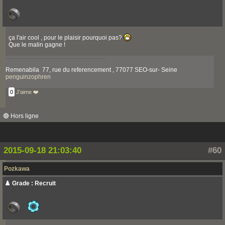
ça l'air cool , pour le plaisir pourquoi pas?
Que le malin gagne !
Remenabila 77, rue du referencement , 77077 SEO-sur- Seine
penguinzophren
0
J'aime ❤️
🔴 Hors ligne
2015-09-18 21:03:40
#60
Pozkawa
♟️ Grade : Recruit