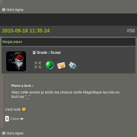
🔴 Hors ligne
2015-09-18 11:35:24
#56
NinjaLinker
🥉 Grade : Scout
Pierre a écrit :
Allez cette année je tente ma chance smile Magnifique les lots en
tout cas *_*
c'est noté
0
J'aime ❤️
🔴 Hors ligne