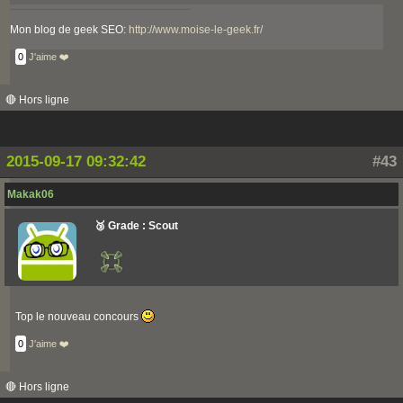
Mon blog de geek SEO:
http://www.moise-le-geek.fr/
0
J'aime ❤️
🔴 Hors ligne
2015-09-17 09:32:42
#43
Makak06
🥉 Grade : Scout
Top le nouveau concours
0
J'aime ❤️
🔴 Hors ligne