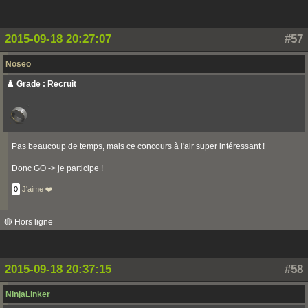
2015-09-18 20:27:07
#57
Noseo
♟️ Grade : Recruit
Pas beaucoup de temps, mais ce concours à l'air super intéressant !
Donc GO -> je participe !
0
J'aime ❤️
🔴 Hors ligne
2015-09-18 20:37:15
#58
NinjaLinker