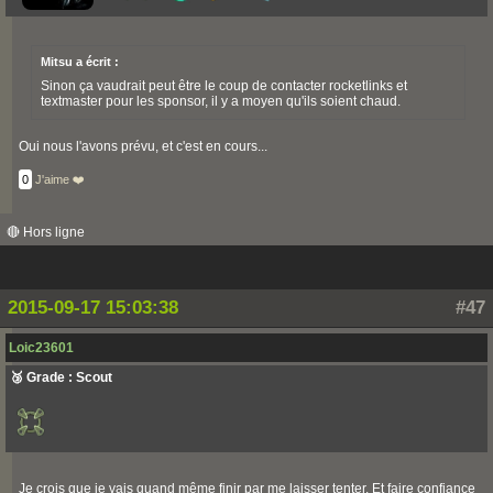
Mitsu a écrit :
Sinon ça vaudrait peut être le coup de contacter rocketlinks et
textmaster pour les sponsor, il y a moyen qu'ils soient chaud.
Oui nous l'avons prévu, et c'est en cours...
0
J'aime ❤️
🔴 Hors ligne
2015-09-17 15:03:38
#47
Loic23601
🥉 Grade : Scout
Je crois que je vais quand même finir par me laisser tenter. Et faire confiance