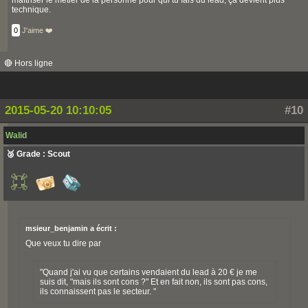
maîtriser le métier de la personne pour qui tu fais du lead, ça devient plus
technique.
0
J'aime ❤️
🔴 Hors ligne
2015-05-20 10:10:05
#10
Walid
🥉 Grade : Scout
msieur_benjamin a écrit :
Que veux tu dire par
"Quand j'ai vu que certains vendaient du lead à 20 € je me
suis dit, "mais ils sont cons ?" Et en fait non, ils sont pas cons,
ils connaissent pas le secteur. "