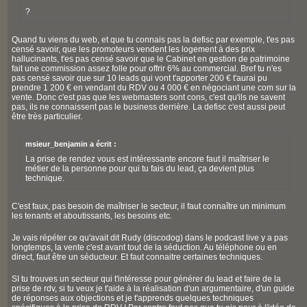
?
Quand tu viens du web, et que tu connais pas la defisc par exemple, t'es pas
censé savoir, que les promoteurs vendent les logement à des prix
hallucinants, t'es pas censé savoir que le Cabinet en gestion de patrimoine
fait une commission assez folle pour offrir 6% au commercial. Bref tu n'es
pas censé savoir que sur 10 leads qui vont t'apporter 200 € t'aurai pu
prendre 1 200 € en vendant du RDV ou 4 000 € en négociant une com sur la
vente. Donc c'est pas que les webmasters sont cons, c'est qu'ils ne savent
pas, ils ne connaissent pas le business derrière. La defisc c'est aussi peut
être très particulier.
msieur_benjamin a écrit :
La prise de rendez vous est intéressante encore faut il maîtriser le
métier de la personne pour qui tu fais du lead, ça devient plus
technique.
C'est faux, pas besoin de maîtriser le secteur, il faut connaître un minimum
les tenants et aboutissants, les besoins etc.
Je vais répéter ce qu'avait dit Rudy (discodog) dans le podcast live y a pas
longtemps, la vente c'est avant tout de la séduction. Au téléphone ou en
direct, faut être un séducteur. Et faut connaitre certaines techniques.
SI tu trouves un secteur qui t'intéresse pour générer du lead et faire de la
prise de rdv, si tu veux je t'aide à la réalisation d'un argumentaire, d'un guide
de réponses aux objections et je t'apprends quelques techniques