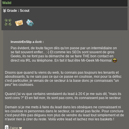
Walid
🥉 Grade : Scout
InvestirEnSlip a écrit :
Pas évident, de toute façon dès qu'on passe par un intermédiaire on
se fait souvent enfler... :-) Et comme les SEOs sont souvent de gros
Geeks, ils ne font pas la démarche de se faire THE bon contact en
direct via IRL ou téléphone. En fait il faut être Mi-Geek Mi-Normal
Disons que quand tu viens du web, tu connais pas toujours les tenants et
aboutissants, tu ne sais pas ce qui ce passe en coulisse, moi pour la défisc
c'est particulier, je venais de ce secteur à la base donc je connaissais "un
peu" les coulisses.
Quand j'ai vu que certains vendaient du lead à 20 € je me suis dit, "mais ils
sont cons ?" Et en fait non, ils sont pas cons, ils connaissent pas le secteur.
Demain si je me mets à faire du lead dans les obsèques ne connaissant ni
les coulisse ni personnes dans le secteur, ce serait pas facile. Pour conclure
c'est peut être pas dégueu non plus de vendre du lead tout simplement et de
n'avoir rien à cirer du reste. Voilà votre lead et lachez moi les baskets !
0
J'aime ❤️