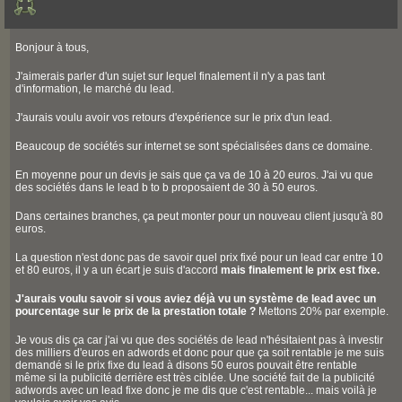
Bonjour à tous,
J'aimerais parler d'un sujet sur lequel finalement il n'y a pas tant
d'information, le marché du lead.
J'aurais voulu avoir vos retours d'expérience sur le prix d'un lead.
Beaucoup de sociétés sur internet se sont spécialisées dans ce domaine.
En moyenne pour un devis je sais que ça va de 10 à 20 euros. J'ai vu que
des sociétés dans le lead b to b proposaient de 30 à 50 euros.
Dans certaines branches, ça peut monter pour un nouveau client jusqu'à 80
euros.
La question n'est donc pas de savoir quel prix fixé pour un lead car entre 10
et 80 euros, il y a un écart je suis d'accord
mais finalement le prix est fixe.
J'aurais voulu savoir si vous aviez déjà vu un système de lead avec un
pourcentage sur le prix de la prestation totale ?
Mettons 20% par exemple.
Je vous dis ça car j'ai vu que des sociétés de lead n'hésitaient pas à investir
des milliers d'euros en adwords et donc pour que ça soit rentable je me suis
demandé si le prix fixe du lead à disons 50 euros pouvait être rentable
même si la publicité derrière est très ciblée. Une société fait de la publicité
adwords avec un lead fixe donc je me dis que c'est rentable... mais voilà je