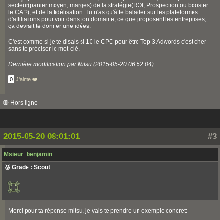
secteur(panier moyen, marges) de la stratégie(ROI, Prospection ou booster
le CA ?), et de la fidélisation. Tu n'as qu'à te balader sur les plateformes
d'affiliations pour voir dans ton domaine, ce que proposent les entreprises,
ça devrait te donner une idées.
C'est comme si je te disais si 1€ le CPC pour être Top 3 Adwords c'est cher
sans te préciser le mot-clé.
Dernière modification par Mitsu (2015-05-20 06:52:04)
0
J'aime ❤️
🔴 Hors ligne
2015-05-20 08:01:01
#3
Msieur_benjamin
🥉 Grade : Scout
Merci pour ta réponse mitsu, je vais te prendre un exemple concret: