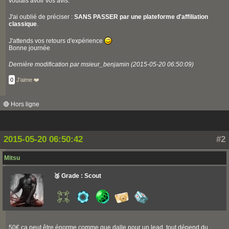
voulais avoir vos avis.
J'ai oublié de préciser :
SANS PASSER par une plateforme d'affiliation
classique
.
J'attends vos retours d'expérience
Bonne journée
Dernière modification par msieur_benjamin (2015-05-20 06:50:09)
0
J'aime ❤️
🔴 Hors ligne
2015-05-20 06:50:42
#2
Mitsu
🥉 Grade : Scout
50€ ça peut être énorme comme que dalle pour un lead, tout dépend du