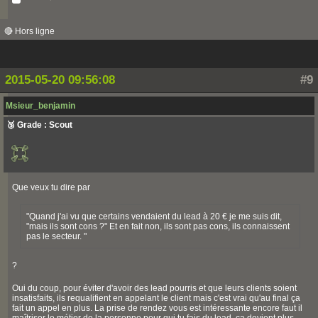
🔴 Hors ligne
2015-05-20 09:56:08
#9
Msieur_benjamin
🥉 Grade : Scout
Que veux tu dire par
"Quand j'ai vu que certains vendaient du lead à 20 € je me suis dit,
"mais ils sont cons ?" Et en fait non, ils sont pas cons, ils connaissent
pas le secteur. "
?
Oui du coup, pour éviter d'avoir des lead pourris et que leurs clients soient
insatisfaits, ils requalifient en appelant le client mais c'est vrai qu'au final ça
fait un appel en plus. La prise de rendez vous est intéressante encore faut il