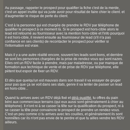
Au passage, rappeler le prospect pour qualifier la fiche c'est de la merde,
c'est un appel inutile qui va juste avoir pour résultat de faire chier le client. et
d'augmenter le risque de perte du client.
C'est à la personne qui est chargée de prendre le RDV par téléphone de
qualifier le prospect à ce moment là. Si le prospect est hors-cible alors le
lead est retourné au fournisseur avec la mention hors-cible et l'info pourquoi
il est hors-cible, il revient ensuite au fournisseur de lead (s'il n'a pas
confiance en ses clients) de recontacter le prospect pour vérifier si
l'information est vraie.
Mais il y a une autre réalité encore, souvent les leads sont bons, et derrière
se sont les personnes chargées de la prise de rendez-vous qui sont nazes.
Elles ont un RDV facile à prendre, mais par maladresse, ou par manque de
formation aux technique de vente et de prise de RDV par téléphone, elle
pètent tout espoir de fixer un RDV.
Et dès que quelqu'un est mauvais dans son travail il va essayer de gruger
pour pas que ça se voit dans ses stats, genre il va tenter de passer un lead
en hors-cible...
Quand tu arrives avec un RDV déjà fixé et
déjà qualifié
, tu offres du pain
béni aux commerciaux terrains (qui eux aussi sont généralement à chier au
téléphone). Il n'ont ni à se casser la tête sur la qualification du prospect, ni à
se casser la tête pour convaincre le prospect de prendre un rendez-vous.
C'est un peu comme ci tu arrives avec tes couilles, et généralement ils sont
honnêtes car ils n'ont pas envie de te perdre et que tu ailles vendre tes RDV
ailleurs.