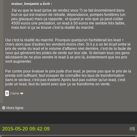
msieur_benjamin a écrit :
J'ai vu que le lead (prise de rendez vous ?) se fait énormément dans
tout ce qui est maison de retraite, dépendance, pompes funèbres (un
peu glauque) mais ça rapporte.. et quand je vois que ça peut coûter
4500 euros une prestation, un lead à 50 euros me semble très faible,
mais bon si ça se trouve c'est la réalité du marché.
Oui c'est la réalité du marché. Pourquoi quelqu'un t'achèterait les lead +
chers alors que d'autres les vendent moins cher. Si il y a un tel écart entre le
prix de vente du lead et le volume d'affaires réel derrière, c'est de la faute de
ceux qui génèrent les pistes de vente sur leur site. Si demain tous ces gens
décidaient de ne plus vendre le lead à se prix là, évidemment que les prix
vont augmenter.
Par contre pour évaluer le prix juste d'un lead, je pense pas que le prix de la
presta soit suffisant, faut essayer de connaître les taux de transformation
dans le secteur, c'est pas évident. Après faut pas oublier qu'un lead, c'est
juste un lead, faut du talent avec que ça se transforme en vente.
0
J'aime ❤️
🔴 Hors ligne
2015-05-20 09:42:09
#8