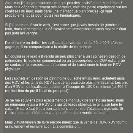
Alors moi j'ai toujours soutenu que les prix des leads étaient trop faibles !
Mais cela dépend surement des secteurs, voici ma petite expérience sur les
coulisses du lead, mais dans une thématique bien précise, ça vaut
probablement pas pour toutes les thématiques.
Si j'ai commencé sur le web, c'est parce que j'avais besoin de générer du
lead, dans le secteur de la défiscalisation immobilière et crois moi ce n'était
pas pour les vendre.
De mémoire en défisc, les tarifs au lead variaient entre 20 et 40 €, c'est du
gagne petit en comparaison à la réalité de ce marché.
En coulisses le lead est vendu un peu plus cher à un cabinet en gestion de
patrimoine. Ensuite un commercial ou un téléopérateur du CGP est chargé
de contacter le prospect par téléphone et de transformer le lead en RDV
physique.
Les cabinets en gestion de patrimoine qui achètent du lead, achètent aussi
des RDV, et les tarifs du RDV sont déjà beaucoup plus intéressants. Les prix
d'un RDV en défiscalisation allaient à l'époque de 180 € (minimum) à 400 €
(en fonction du profil fiscal du prospect).
Je ne me souviens plus exactement de mon taux de transfo sur lead, mais
au minimum j'étais à 6 RDV pris sur 10 leads obtenus, je te laisse faire le
calcul. Encore faut-il être bon commercialement, et j'étais pas mauvais. Si
t'es trop mou au téléphone vaut peut être mieux vendre du lead...
Mais y avait moyen de faire encore mieux que la vente de RDV. RDV fournit
gratuitement et rémunération à la commission.