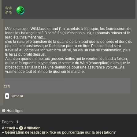
Même cas que WildJack, quand j'en achetais à l'époque, les fournisseurs de
leads les balançaient à 3 sociétés (si c'est pas plus), tu pouvais refuser si le
lead était vraiment naz...
d'où la naturelle question de la qualité de ton lead que tu génères et donc du
potentiel de business que l'acheteur pourra en tirer. Plus ton lead sera
travaillé au corps via ton webform affiné, ou via un call de confirmation, plus
tu feras du profit dessus.
Attention quand même aux grosses boites qui te vendent du lead à foison,
qui te refourguent un type dans le secteur du Web (conception) alors que le
prospect faisait à la base une demande pour une assurance voiture...y'a
vraiment de tout et n'importe quoi sur le marché.
J3R
0
J'aime ❤️
🔴 Hors ligne
Pages ::
1
Accueil
»
⓿ Affiliation
»
Génération de leads: prix fixe ou pourcentage sur la prestation?