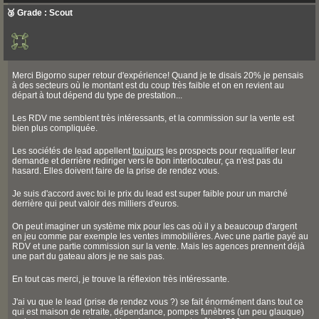
🥉 Grade : Scout
Merci Bigorno super retour d'expérience! Quand je te disais 20% je pensais
à des secteurs où le montant est du coup très faible et on en revient au
départ à tout dépend du type de prestation...
Les RDV me semblent très intéressants, et la commission sur la vente est
bien plus compliquée.
Les sociétés de lead appellent
toujours
les prospects pour requalifier leur
demande et derrière rediriger vers le bon interlocuteur, ça n'est pas du
hasard. Elles doivent faire de la prise de rendez vous.
Je suis d'accord avec toi le prix du lead est super faible pour un marché
derrière qui peut valoir des milliers d'euros.
On peut imaginer un système mix pour les cas où il y a beaucoup d'argent
en jeu comme par exemple les ventes immobilières. Avec une partie payé au
RDV et une partie commission sur la vente. Mais les agences prennent déjà
une part du gateau alors je ne sais pas.
En tout cas merci, je trouve la réflexion très intéressante.
J'ai vu que le lead (prise de rendez vous ?) se fait énormément dans tout ce
qui est maison de retraite, dépendance, pompes funèbres (un peu glauque)