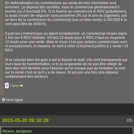
En défiscalisation les commissions sur vente de bien immobilier sont
énormes. ça dépend des sociétés, mais le commercial généralement il
touche (ou il touchait) 6%. Si tu fournis au commercial le RDV gratuitement,
tu avais moyen de négocier sans problème 2% sur le prix du logement, soit
un tiers de la commission du commercial (sur un bien vendu à 200 000 € la
com peut être de 4000 €).
A part les commerciaux au talent exceptionnel, un commercial moyen signe
1 fois sur 6 RDV réalisés. S'il faut 10 leads pour 6 RDV, il faut en moyenne
10 leads pour une vente. Mais le souci c'est que certains commerciaux sont
ni exceptionnels, ni moyens, ils sont à chier et tournent parfois à 1 vente / 15
RDV
Si tu connais bien les gars à qui tu fournis le lead, s'ils sont transparents sur
leurs taux de transformation, si tu as la garantie de ne pas être obligé de
faire des vérif derrière pour t'assurer qu'on essaye pas de t'entuber, la com
sur la vente c'est ce qu'il y a de mieux. Et encore une fois cela dépend
certainement des secteurs
0
J'aime ❤️
🔴 Hors ligne
2015-05-20 09:10:28
#5
Msieur_benjamin