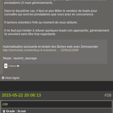
prestataires (5 maxi généralement).
Dans le deuxième cas, il faut un peu titiller le vendeur de leads pour
connaître qui sont les prestataires que vous avez en concurrence.
Il lachera volontiers l'info au moment de vous séduire.
Il ne faut pas hésiter à refuser quelques leads non appropriés, généralement
ils annulent sans être trop regardants.
Automatisation puissante et simple des tâches web avec Zennoposter
http://zennolab.com/en/buy-it-now/versi … 0290a31898
Skype : laurent_sauvage
0
J'aime ❤️
🔴 Hors ligne
2015-05-22 20:06:13
#16
J3R
🥉 Grade : Scout