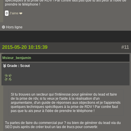
spécifiques à la prise de RDV ! Par contre faut pas que tu ais peur à l'idée de
prendre le téléphone !
0
J'aime ❤️
🔴 Hors ligne
2015-05-20 10:15:39
#11
Msieur_benjamin
🥉 Grade : Scout
SI tu trouves un secteur qui t'intéresse pour générer du lead et faire
de la prise de rdv, si tu veux je t'aide à la réalisation d'un
argumentaire, d'un guide de réponses aux objections et je t'apprends
quelques techniques spécifiques à la prise de RDV ! Par contre faut
pas que tu ais peur à l'idée de prendre le téléphone !
Tu parles de faire du commercial pur ? ou bien de générer du lead via du
SEO puis après de créer tout un tas de trucs pour convertir.