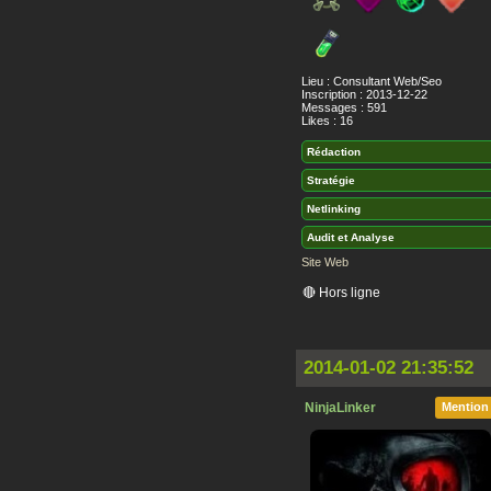
Lieu : Consultant Web/Seo
Inscription : 2013-12-22
Messages : 591
Likes : 16
Rédaction
Stratégie
Netlinking
Audit et Analyse
Site Web
🔴 Hors ligne
2014-01-02 21:35:52
NinjaLinker
Mention