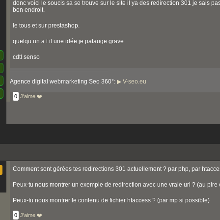
donc voici le soucis sa se trouve sur le site il ya des redirection 301 je sais p
bon endroit.
le tous et sur prestashop.
quelqu un a t il une idée je patauge grave
cdtl senso
Agence digital webmarketing Seo 360°:
▶ V-seo.eu
0
J'aime ❤️
Comment sont gérées tes redirections 301 actuellement ? par php, par htacce
Peux-tu nous montrer un exemple de redirection avec une vraie url ? (au pire en
Peux-tu nous montrer le contenu de fichier htaccess ? (par mp si possible)
0
J'aime ❤️