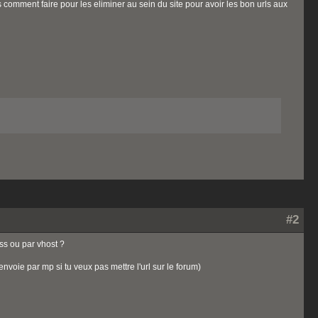
as comment faire pour les eliminer au sein du site pour avoir les bon urls aux
#2
ss ou par vhost ?
voie par mp si tu veux pas mettre l'url sur le forum)