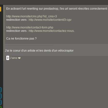
En activant l'url rewriting sur prestashop, t'es url seront réecrites correcteme
http://www.monsite/cms.php?id_cms=3
redirection vers :
http://www.monsite/content/3-cgv
http://www.monsite/contact-form.php
redirection vers :
http://www.monsite/contactez-nous
.
Ca ne fonctionne pas ?
J'ai le coeur d'un artiste et les dents d'un vélociraptor
0
J'aime ❤️