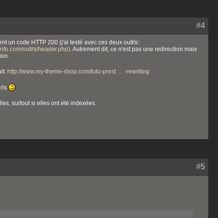
#4
nt un code HTTP 200 (j'ai testé avec ces deux outils:
nfo.com/outils/header.php)
. Autrement dit, ce n'est pas une redirection mais
ion.
it:
http://www.my-theme-shop.com/tuto-prest … -rewriting
urls
les, surtout si elles ont été indexées.
#5