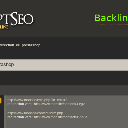
direction 301 prestashop
stashop
http://www.monsite/cms.php?id_cms=3
redirection vers :
http://www.monsite/content/3-cgv
http://www.monsite/contact-form.php
redirection vers :
http://www.monsite/contactez-nous
.