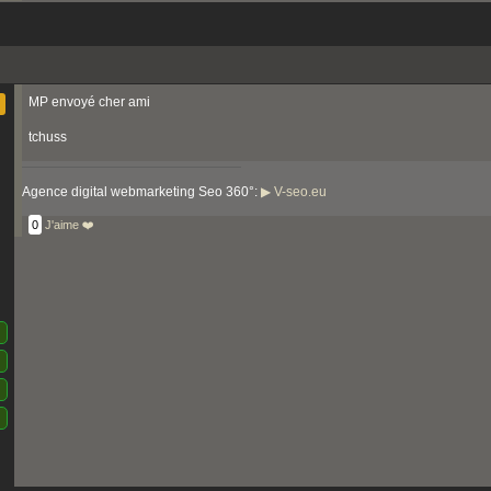
MP envoyé cher ami
tchuss
Agence digital webmarketing Seo 360°:
▶ V-seo.eu
0
J'aime ❤️