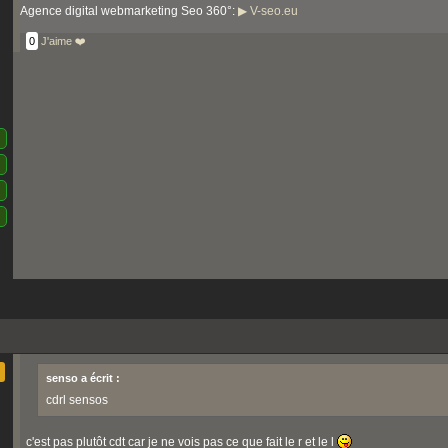
Agence digital webmarketing Seo 360°:
▶ V-seo.eu
0
J'aime ❤️
senso a écrit :
cdrl sensos
c'est pas plutôt cdt car je ne vois pas ce que fait le r et le l