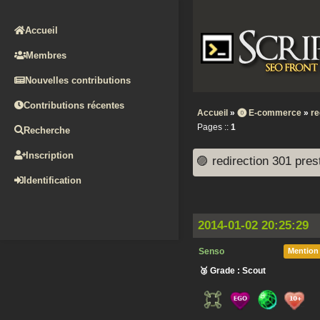
Accueil
Membres
Nouvelles contributions
Contributions récentes
Accueil
»
⓿ E-commerce
»
re
Pages ::
1
Recherche
Inscription
🟣 redirection 301 pre
Identification
2014-01-02 20:25:29
Senso
Mention
🥉 Grade : Scout