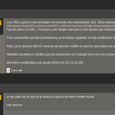
Les URLs que tu m'as envoyée ne sont pas des redirections 301. Elles renvoie
http://www.howto301redirect.com/301-redirect-checker/
et
http://www.webranki
l'accès direct à l'URL, c'est donc une simple réécriture d'url et pas une redirect
Pour paramétrer ça dans prestashop, je te laisse regarder ce tuto plutôt bien fa
Avec ça tu devrais être en mesure de pouvoir mettre ce que tu veux dans les 
Attention toutefois à vérifier que tes anciennes url redirige bien vers les nouvel
Dernière modification par kurah (2014-01-02 21:16:26)
0
J'aime ❤️
je me jette sur le tuto et te dirais si cela et ok merci mister kurah
cdrl sensos