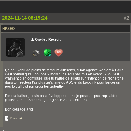
style" content="black-translucent" />
<meta name="application-name" content="MVDW" />
<meta name="msapplication-TileColor"
content="#000000" />
2024-11-14 08:19:24
#2
<meta name="msapplication-TileImage"
content="https://..................-180.png" />
<meta http-equiv="X-UA-Compatible"
HPSEO
content="IE=edge" />
♟️ Grade : Recruit
<!-- Open Graph meta tags (Pour Facebook)-->
<meta property="og:url"
content="https://.............." />
<meta property="og:title"
content="................. - Conception de sites Web
professionnel à La Rochelle" />
<meta
Ça peu venir de pleins de facteurs différents, si ton agence web est à Paris
property="og:description"
c'est normal qu'au bout de 2 mois tu ne sois pas mis en avant. Si tout est
content="Nous créons des sites web
vraiment bien configuré, que tu traites de sujets sur l'intention de recherche
professionnel, portfolio, CV, blog, e-commerce
dans ton secteur t'as plus qu'à faire du ADS et du backlink pour lancer un
captivants professionnel et adaptés à vos besoins"
peu le traffic et renforcer ton autorithy.
/>
<meta property="og:image"
content="https://................../Accueil-
Pour ta balise, je suis pas développeur donc je pourrais pas trop t'aider,
1200x630.webp" />
j'utilise GPT et Screaming Frog pour voir les erreurs
<meta property="og:type" content="website" />
<meta property="og:locale" content="fr_FR" />
Bon courage à toi
<meta property="og:site_name"
content="................" />
0
J'aime ❤️
<meta property="og:updated_time" content="2024-
09-27T18:43:17+02:00" />