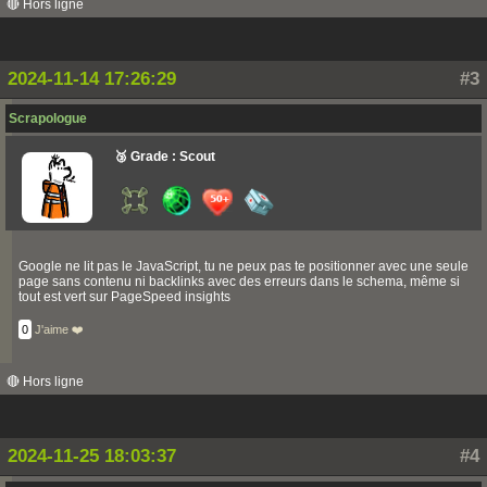
🔴 Hors ligne
<!-- Twitter Card meta tags -->
<meta name="twitter:card"
content="summary_large_image" />
<meta name="twitter:title"
2024-11-14 17:26:29
#3
content=".................. - Conception de sites Web
professionnel à La Rochelle" />
<meta
Scrapologue
name="twitter:description"
content="Nous créons des sites web
🥉 Grade : Scout
professionnel, portfolio, CV, blog, e-commerce
captivants et adaptés à vos besoins"
/>
<meta name="twitter:image"
content="https://............../Accueil-1200x600.jpg"
/>
<meta name="twitter:url"
Google ne lit pas le JavaScript, tu ne peux pas te positionner avec une seule
content="https://................" />
page sans contenu ni backlinks avec des erreurs dans le schema, même si
<link rel="alternate"
tout est vert sur PageSpeed insights
href="https://................" hreflang="fr-fr" />
<script defer type="application/ld+json">
{
0
J'aime ❤️
"@context": "https://schema.org",
"@type": "Organization",
"@id":
🔴 Hors ligne
"https://..................fr/#Organisation",
"name": "...............",
"url": "https://...............fr",
"logo":
"https://..............fr/logo-...............-112.pn
2024-11-25 18:03:37
#4
g",
"description": "Agence de création de sites