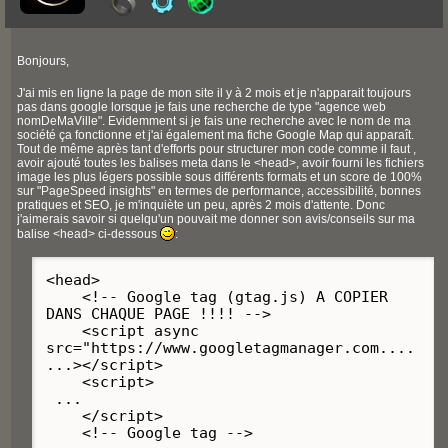
Bonjours,
J'ai mis en ligne la page de mon site il y à 2 mois et je n'apparait toujours
pas dans google lorsque je fais une recherche de type "agence web
nomDeMaVille". Evidemment si je fais une recherche avec le nom de ma
société ça fonctionne et j'ai également ma fiche Google Map qui apparaît.
Tout de même après tant d'efforts pour structurer mon code comme il faut ,
avoir ajouté toutes les balises meta dans le <head>, avoir fourni les fichiers
image les plus légers possible sous différents formats et un score de 100%
sur "PageSpeed insights" en termes de performance, accessibilité, bonnes
pratiques et SEO, je m'inquiète un peu, après 2 mois d'attente. Donc
j'aimerais savoir si quelqu'un pouvait me donner son avis/conseils sur ma
balise <head> ci-dessous
:
<head>
<!-- Google tag (gtag.js) A COPIER
DANS CHAQUE PAGE !!!! -->
<script async
src="https://www.googletagmanager.com....
...></script>
<script>
...
</script>
<!-- Google tag -->