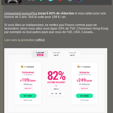
Uniquement aujourd'hui
jusqu'à 82% de réduction
si vous optez pour une
licence de 3 ans. Soit la suite pour 109 € / an.
Si vous êtes un indépendant, ne mettez pas France comme pays de
facturation, sinon vous allez vous taper 20% de TVA. Choisissez Hong Kong
par exemple ou tout autres pays que ceux de l'UE, USA, Canada...
Lien vers la promotion
(affilié)