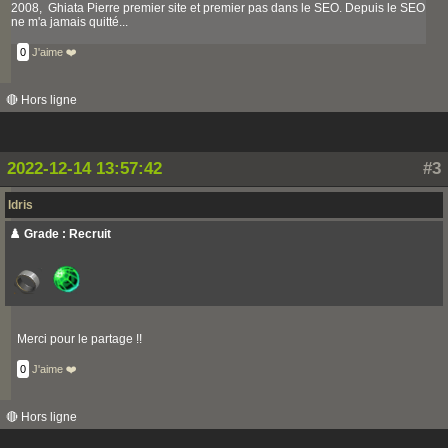
2008, Ghiata Pierre premier site et premier pas dans le SEO. Depuis le SEO
ne m'a jamais quitté...
0
J'aime ❤️
🔴 Hors ligne
2022-12-14 13:57:42
#3
Idris
♟️ Grade : Recruit
Merci pour le partage !!
0
J'aime ❤️
🔴 Hors ligne