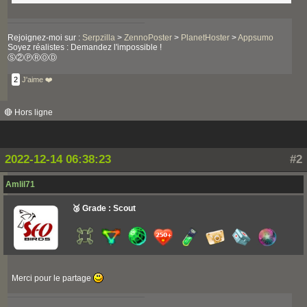
Rejoignez-moi sur :
Serpzilla
>
ZennoPoster
>
PlanetHoster
>
Appsumo
Soyez réalistes : Demandez l'impossible !
Ⓢ②ⓅⓇⓄⒹ
2
J'aime ❤️
🔴 Hors ligne
2022-12-14 06:38:23
#2
Amlil71
🥉 Grade : Scout
Merci pour le partage