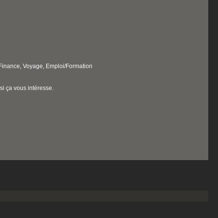
, Finance, Voyage, Emploi/Formation
si ça vous intéresse.