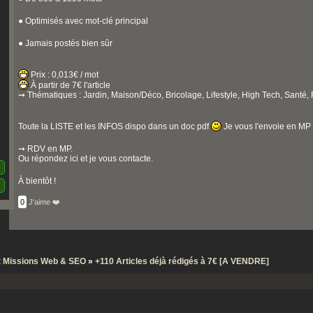
● Optimisés avec mot-clé principal
● Jamais postés bien sûr
Prix : 0,013€ / mot
À partir de 7€ l'article
➞ Thématiques : Jardin, Maison/Déco, Bricolage, Lifestyle, High Tech, Santé
Toute la LISTE et les INFOS dispo dans un doc pdf
Je vous l'envoie en MP 
➞ RDV en MP.
Ou répondez ici et je vous contacte.
À bientôt !
0
J'aime ❤️
et Missions Web & SEO
»
+110 Articles déjà rédigés à 7€ [A VENDRE]