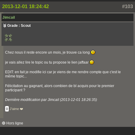
2013-12-01 18:24:42
#103
Jimcail
🥉 Grade : Scout
Chez nous il reste encore un mois, je trouve ca long
je vais allez lire le topic ou tu propose le lien jaffaar
EDIT: en fait je modifie ici car je viens de me rendre compte que c'est le
même topic...
Félicitation au gagnant, alors combien de bl acquis pour le premier
participant ?
Dernière modification par Jimcail (2013-12-01 18:26:35)
0
J'aime ❤️
🔴 Hors ligne