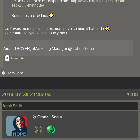
Le 3ème chapitre est disponnible :
http://www.black-labs.fr/concours-
seo-2 … -metrique/
Bonne lecture @ tous
Je l'avais même pas lu : très beau pavé comme d'habitude
par contre, la typo fait mal aux yeux !
Arnaud BOYER, eMarketing Manager @
Label Group
0
J'aime ❤️
🔴 Hors ligne
2014-07-30 21:45:04
#108
AppleSmile
🥉 Grade : Scout