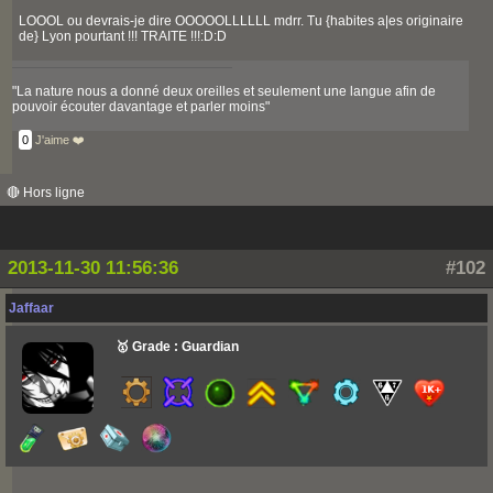
LOOOL ou devrais-je dire OOOOOLLLLLL mdrr. Tu {habites a|es originaire
de} Lyon pourtant !!! TRAITE !!!:D:D
"La nature nous a donné deux oreilles et seulement une langue afin de
pouvoir écouter davantage et parler moins"
0
J'aime ❤️
🔴 Hors ligne
2013-11-30 11:56:36
#102
Jaffaar
🥇 Grade : Guardian