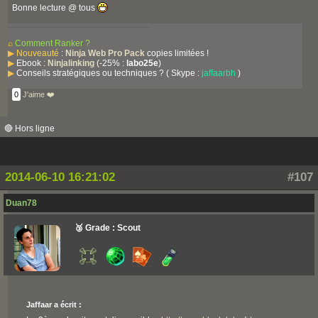
Bonne lecture @ tous
⌕
Comment Ranker ?
▶
Nouveauté
:
Ninja Web Pro Pack
copies limitées !
▶
Ebook :
Ninjalinking
(-25% :
labo25e
)
▶
Conseils stratégiques ou techniques ? ( Skype :
jaffaarbh
)
0
J'aime ❤️
🔴 Hors ligne
2014-06-10 16:21:02
#107
Duan78
🥉 Grade : Scout
Jaffaar a écrit :