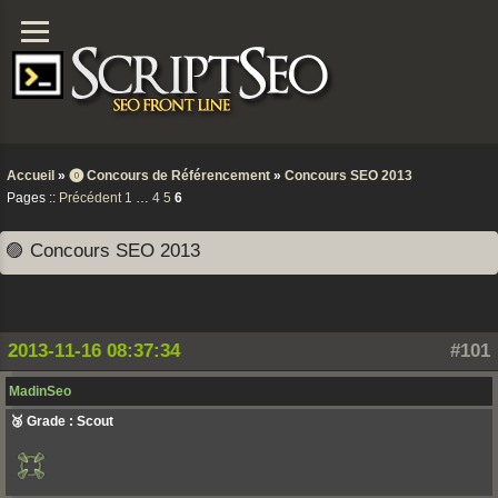
Accueil
»
⓿ Concours de Référencement
»
Concours SEO 2013
Pages ::
Précédent
1
…
4
5
6
🟣 Concours SEO 2013
2013-11-16 08:37:34
#101
MadinSeo
🥉 Grade : Scout