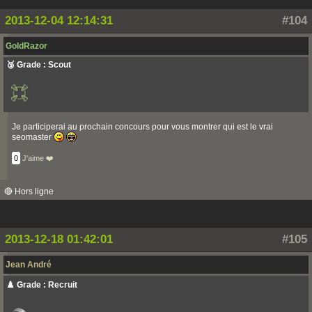
2013-12-04 12:14:31
#104
GoldRazor
🥉 Grade : Scout
Je participerai au prochain concours pour vous montrer qui est le vrai
seomaster
0
J'aime ❤️
🔴 Hors ligne
2013-12-18 01:42:01
#105
Jean André
♟️ Grade : Recruit