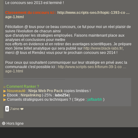
Le concours seo 2013 est terminé !
Classement du concours ici :
http://www.scripts-seo.fr/topic-1393-co …
age-1.html
Félicitation @ tous pour ce beau concours, ce fut pour moi un réel plaisir de
suivre l'évolution de chacun ainsi
que d'analyser les stratégies employées. Faisons maintenant place aux
analyses et conclusions pour mettre
nos efforts en évidence et en retirer des avantages scientifiques. Je prépare
mon 3ème billet analytique qui sera publié sur
http://www.black-labs.fr/
,
merci @ tous et Rendez vous pour le prochain concours seo 2014 !
Pour ceux qui souhaitent communiquer sur leur stratégie en privé avec la
communauté c'est possible ici :
http://www.scripts-seo.fr/forum-39-1-co …
age-1.html
⌕
Comment Ranker ?
▶
Nouveauté
:
Ninja Web Pro Pack
copies limitées !
▶
Ebook :
Ninjalinking
(-25% :
labo25e
)
▶
Conseils stratégiques ou techniques ? ( Skype :
jaffaarbh
)
0
J'aime ❤️
🔴 Hors ligne