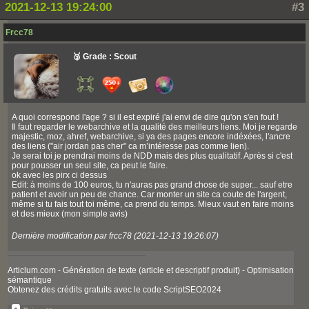
2021-12-13 19:24:00
#3
Frcc78
🥉 Grade : Scout
A quoi correspond l'age ? si il est expiré j'ai envi de dire qu'on s'en fout !
Il faut regarder le webarchive et la qualité des meilleurs liens. Moi je regarde
majestic, moz, ahref, webarchive, si ya des pages encore indéxées, l'ancre
des liens ("air jordan pas cher" ca m’intéresse pas comme lien).
Je serai toi je prendrai moins de NDD mais des plus qualitatif. Après si c'est
pour pousser un seul site, ca peut le faire.
ok avec les pirx ci dessus
Edit: à moins de 100 euros, tu n'auras pas grand chose de super... sauf etre
patient et avoir un peu de chance. Car monter un site ca coute de l'argent,
même si tu fais tout toi même, ca prend du temps. Mieux vaut en faire moins
et des mieux (mon simple avis)
Dernière modification par frcc78 (2021-12-13 19:26:07)
Articlum.com - Génération de texte (article et descriptif produit) - Optimisation
sémantique
Obtenez des crédits gratuits avec le code ScriptSEO2024