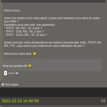
Salut à tous,
Selon les metrics d'un ndd expiré, à quel prix l'évaluez-vous dans le cadre
d'un PBN ?
Exemples pour des ndd non spammés :
- TF/CF : 8/4, RD : 10, 4 ans ?
- TF/CF : 15/5, RD : 40, 2 ans ?
- TF/CF : 10/10, RD : 35, 10 ans ?
Quels sont par ordre d'importance les metrics (ancienneté, trafic, TF/CF, DA,
RD, TTF...) qui vont le plus influencer votre estimation de prix ?
Merci pour votre aide.
Vive les années 80
1
J'aime ❤️
🔴 Hors ligne
2021-12-13 14:40:05
#2