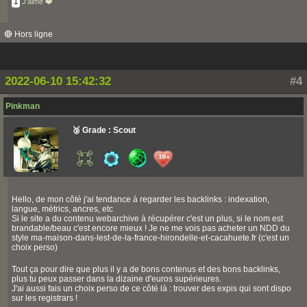
1
J'aime ❤️
🔴 Hors ligne
2022-06-10 15:42:32
#4
Pinkman
🥉 Grade : Scout
Hello, de mon côté j'ai tendance à regarder les backlinks : indexation,
langue, métrics, ancres, etc
Si le site a du contenu webarchive à récupérer c'est un plus, si le nom est
brandable/beau c'est encore mieux ! Je ne me vois pas acheter un NDD du
style ma-maison-dans-lest-de-la-france-hirondelle-et-cacahuete.fr (c'est un
choix perso)
Tout ça pour dire que plus il y a de bons contenus et des bons backlinks,
plus tu peux passer dans la dizaine d'euros supérieures.
J'ai aussi fais un choix perso de ce côté là : trouver des expis qui sont dispo
sur les registrars !