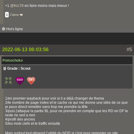
+1
@
frcc78
en faire moins mais mieux !
1
J'aime ❤️
🔴 Hors ligne
2022-06-13 06:03:56
#5
Pomochoko
🥉 Grade : Scout
1/en premier wayback pour voir si il a déjà changer de thema
2/le nombre de page index et le cache ce qui me donne une idée de ce que
je peux direct remettre sans trop me prendre la tête
3/puis j'attaque la partie BL pour ne prendre en compte que les RD en DF le
reste ne sert a rien
4/profil des ancres
5/les mots clefs et le traffic ensuite
Mais surtout tout dépend l’utilité du NDD si c'est pour remonter un site