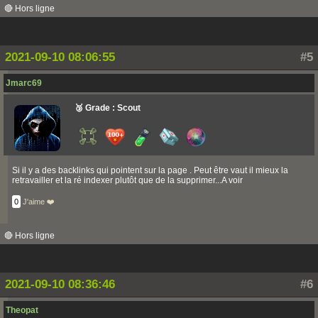
🔴 Hors ligne
2021-09-10 08:06:55
#5
Jmarc69
🥉 Grade : Scout
Si il y a des backlinks qui pointent sur la page . Peut être vaut il mieux la
retravailler et la ré indexer plutôt que de la supprimer...A voir
0
J'aime ❤️
🔴 Hors ligne
2021-09-10 08:36:46
#6
Theopat