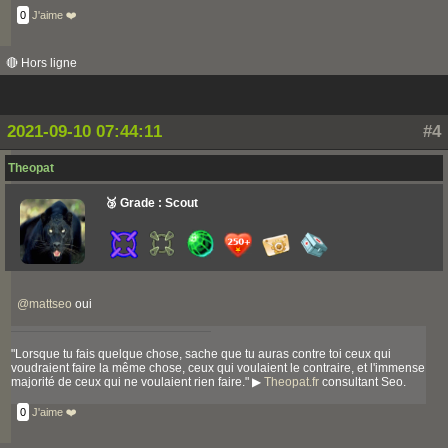
0
J'aime ❤️
🔴 Hors ligne
2021-09-10 07:44:11
#4
Theopat
🥉 Grade : Scout
@
mattseo
oui
"Lorsque tu fais quelque chose, sache que tu auras contre toi ceux qui
voudraient faire la même chose, ceux qui voulaient le contraire, et l'immense
majorité de ceux qui ne voulaient rien faire." ▶
Theopat.fr
consultant Seo.
0
J'aime ❤️