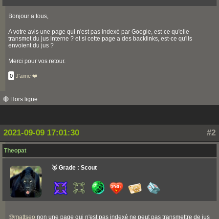
Bonjour a tous,
A votre avis une page qui n'est pas indexé par Google, est-ce qu'elle
transmet du jus interne ? et si cette page a des backlinks, est-ce qu'ils
envoient du jus ?
Merci pour vos retour.
0
J'aime ❤️
🔴 Hors ligne
2021-09-09 17:01:30
#2
Theopat
🥉 Grade : Scout
@
mattseo
non une page qui n'est pas indexé ne peut pas transmettre de jus