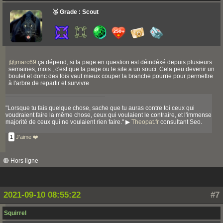
🥉 Grade : Scout
@
jmarc69
ça dépend, si la page en question est déindéxé depuis plusieurs
semaines, mois , c'est que la page ou le site a un souci. Cela peu devenir un
boulet et donc des fois vaut mieux couper la branche pourrie pour permettre
à l'arbre de repartir et survivre
"Lorsque tu fais quelque chose, sache que tu auras contre toi ceux qui
voudraient faire la même chose, ceux qui voulaient le contraire, et l'immense
majorité de ceux qui ne voulaient rien faire." ▶
Theopat.fr
consultant Seo.
1
J'aime ❤️
🔴 Hors ligne
2021-09-10 08:55:22
#7
Squirrel