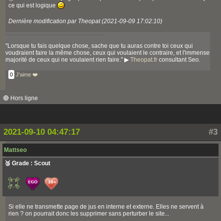
ce qui est logique
Dernière modification par Theopat (2021-09-09 17:02:10)
"Lorsque tu fais quelque chose, sache que tu auras contre toi ceux qui
voudraient faire la même chose, ceux qui voulaient le contraire, et l'immense
majorité de ceux qui ne voulaient rien faire." ▶
Theopat.fr
consultant Seo.
0
J'aime ❤️
🔴 Hors ligne
2021-09-10 04:47:17
#3
Mattseo
🥉 Grade : Scout
Si elle ne transmette page de jus en interne et externe. Elles ne servent à
rien ? on pourrait donc les supprimer sans perturber le site...