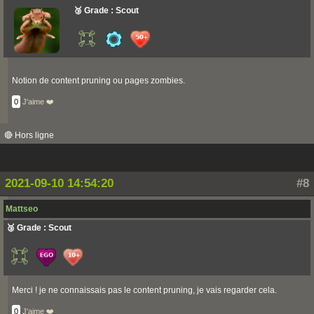
🥉 Grade : Scout
Notion de content pruning ou pages zombies.
0
J'aime ❤️
🔴 Hors ligne
2021-09-10 14:54:20
#8
Mattseo
🥉 Grade : Scout
Merci ! je ne connaissais pas le content pruning, je vais regarder cela.
0
J'aime ❤️