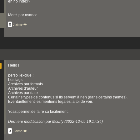
en no Index?
Merci par avance
0
J'aime ❤️
Hello !
perso j'exclue :
Les tags
Archives par formats
Archives d’auteur
Archives par date
Certains types de contenus si ils servent à rien (dans certains themes).
Eventuellement les mentions légales, à toi de voir.
Yoast permet de faire ca facilement.
Dernière modification par Mcurly (2022-12-05 19:17:34)
3
J'aime ❤️