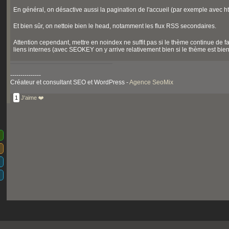
En général, on désactive aussi la pagination de l'accueil (par exemple avec h
Et bien sûr, on nettoie bien le head, notamment les flux RSS secondaires.
Attention cependant, mettre en noindex ne suffit pas si le thème continue de fa
liens internes (avec SEOKEY on y arrive relativement bien si le thème est bie
---------------
Créateur et consultant SEO et WordPress -
Agence SeoMix
1
J'aime ❤️