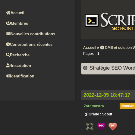
Accueil
Membres
Nouvelles contributions
Contributions récentes
Accueil
»
⓿ CMS et solution 
Pages ::
1
Recherche
Inscription
🟣 Stratégie SEO Word
Identification
2022-12-05 18:47:17
Zaratoustra
Mention
🥉 Grade : Scout