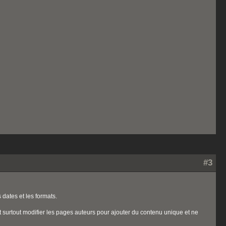
#3
 dates et les formats.
aut surtout modifier les pages auteurs pour ajouter du contenu unique et ne