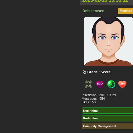
2023-02-10 15:38:12
Debutantseo
Mention
🥉 Grade : Scout
Inscription : 2015-03-29
Messages : 954
Likes : 50
Netlinking
Rédaction
Comunity Management