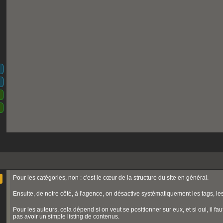
Pour les catégories, non : c'est le cœur de la structure du site en général.
Ensuite, de notre côté, à l'agence, on désactive systématiquement les tags, les
Pour les auteurs, cela dépend si on veut se positionner sur eux, et si oui, il f
pas avoir un simple listing de contenus.