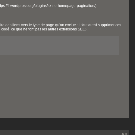
ttps://fr.wordpress.org/plugins/sx-no-homepage-pagination/).
ire des liens vers le type de page qu'on exclue : il faut aussi supprimer ces
n codé, ce que ne font pas les autres extensions SEO).