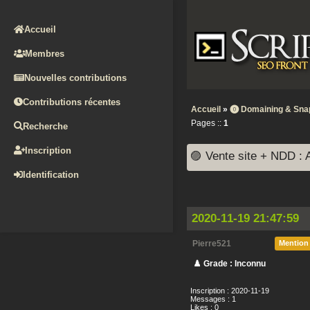
Accueil
Membres
Nouvelles contributions
Contributions récentes
Accueil
»
⓿ Domaining & Sna
Pages ::
1
Recherche
Inscription
🟣 Vente site + NDD :
Identification
2020-11-19 21:47:59
Pierre521
Mention
♟️ Grade : Inconnu
Inscription : 2020-11-19
Messages : 1
Likes : 0