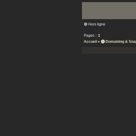
🔴 Hors ligne
Pages ::
1
Accueil
»
⓿ Domaining & Sna