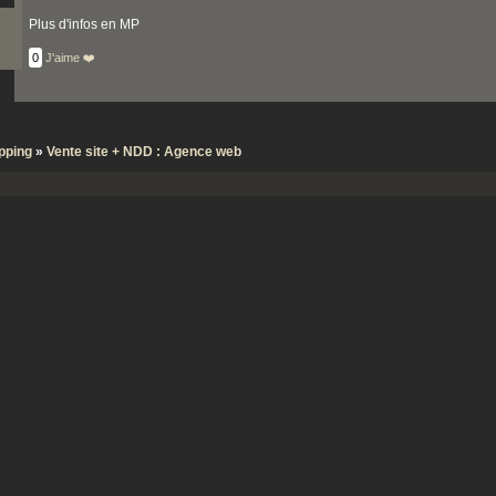
Plus d'infos en MP
0
J'aime ❤️
pping
»
Vente site + NDD : Agence web