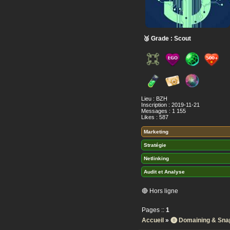
🥉 Grade : Scout
Lieu : BZH
Inscription : 2019-11-21
Messages : 1 155
Likes : 587
Marketing
Stratégie
Netlinking
Audit et Analyse
🔴 Hors ligne
Pages ::
1
Accueil
»
⓿ Domaining & Sna