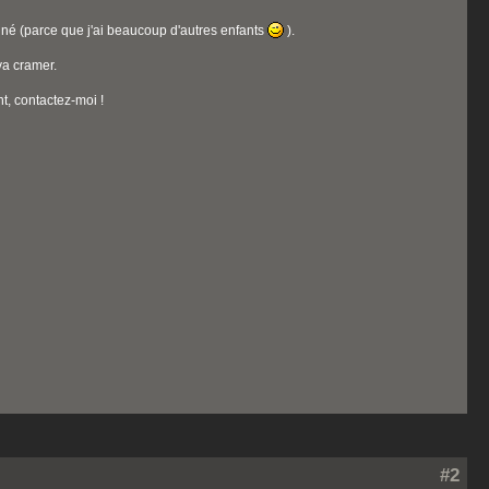
onné (parce que j'ai beaucoup d'autres enfants
).
 va cramer.
t, contactez-moi !
#2