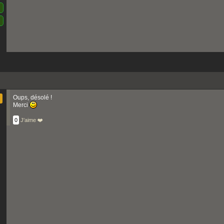
Oups, désolé !
Merci
0
J'aime ❤️