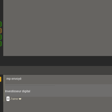
mp envoyé
Investisseur digital
0
J'aime ❤️