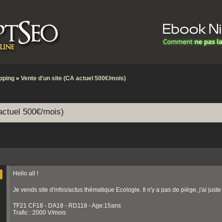
pping
»
Vente d'un site (CA actuel 500€/mois)
 actuel 500€/mois)
Hello all !
Je vends site d'infos/actus thématique Ecologie. Il n'y a pas de piège, j'ai ju
TF21 CF18 - DA18 - RD118 - Age:15ans
Trafic : 2000 V/mois