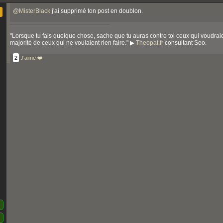
@
MisterBlack
j'ai supprimé ton post en doublon.
"Lorsque tu fais quelque chose, sache que tu auras contre toi ceux qui voudraie
majorité de ceux qui ne voulaient rien faire." ▶
Theopat.fr
consultant Seo.
2
J'aime ❤️