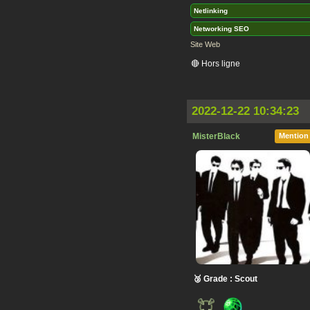
Netlinking
Networking SEO
Site Web
🔴 Hors ligne
2022-12-22 10:34:23
MisterBlack
Mention
🥉 Grade : Scout