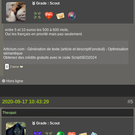
🥉 Grade : Scout
entre 5 et 10 euros les 500 à 600 mots.
Oui les français en priorité mais pas seulement.
Articlum.com - Génération de texte (article et descriptif produit) - Optimisation
sémantique
Obtenez des crédits gratuits avec le code ScriptSEO2024
0
J'aime ❤️
🔴 Hors ligne
2020-09-17 10:43:29
#5
Theopat
🥉 Grade : Scout