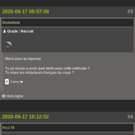
2020-09-17 09:57:08
#3
Demahom
♟️ Grade : Recruit
Merci pour ta réponse.
Tu as réussi a avoir quel tarifs avec cette méthode ?
Tu vises les rédacteurs français du coup ?
0
J'aime ❤️
🔴 Hors ligne
2020-09-17 10:12:52
#4
Frcc78