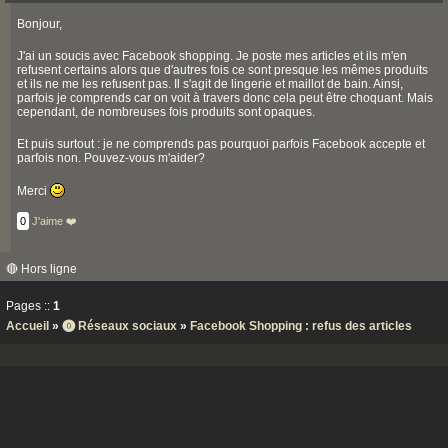
Bonjour,
J'ai un soucis avec Facebook shopping. Je poste mes articles et ils m'en
refusent certains alors que d'autres fois ce sont presque les mêmes produits
et ils ne me les refusent pas. Il s'agit de lingerie et maillot de bain. Ainsi,
parfois je comprends car on voit à travers donc cela peut être choquant. Mais
cependant, de nombreuses fois produits sont opaques.
Et puis surtout : je ne comprends pas pourquoi parfois Facebook accepte et
parfois non. Pouvez-vous m'aider?
Merci
0
J'aime ❤️
🔴 Hors ligne
Pages ::
1
Accueil
»
⓿ Réseaux sociaux
»
Facebook Shopping : refus des articles