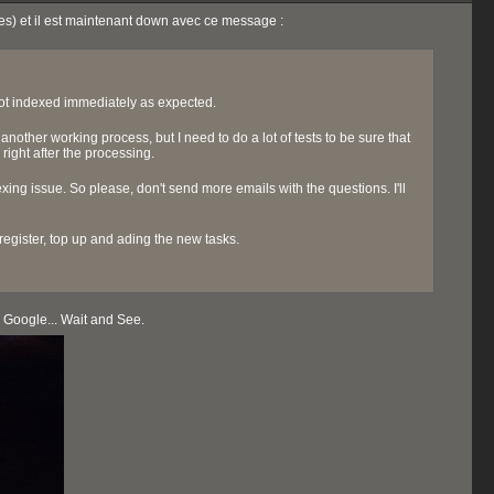
oses) et il est maintenant down avec ce message :
not indexed immediately as expected.
another working process, but I need to do a lot of tests to be sure that
ight after the processing.
xing issue. So please, don't send more emails with the questions. I'll
to register, top up and ading the new tasks.
 Google... Wait and See.