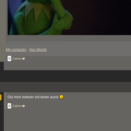
Me contacter
-
Seo Words
0
J'aime ❤️
Oui mon indexer est down aussi
0
J'aime ❤️