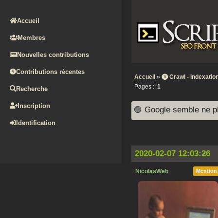
Accueil
Membres
Nouvelles contributions
Contributions récentes
Accueil
»
⓿ Crawl - Indexation
Pages ::
1
Recherche
Inscription
🟣 Google semble ne pl
Identification
2020-02-07 12:03:26
NicolasWeb
Mention