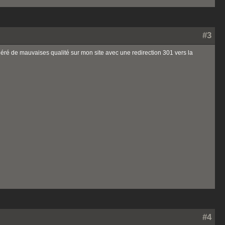
#3
énéré de mauvaises qualité sur mon site avec une redirection 301 vers la
#4