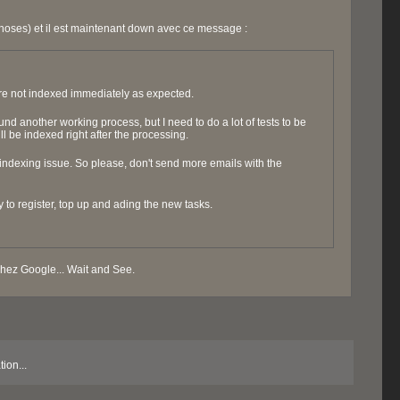
s choses) et il est maintenant down avec ce message :
are not indexed immediately as expected.
und another working process, but I need to do a lot of tests to be
l be indexed right after the processing.
 indexing issue. So please, don't send more emails with the
ity to register, top up and ading the new tasks.
chez Google... Wait and See.
ion...