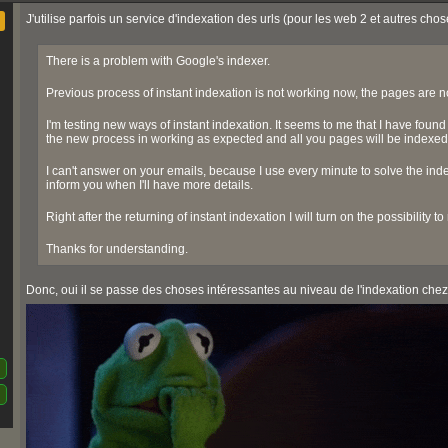
J'utilise parfois un service d'indexation des urls (pour les web 2 et autres ch
There is a problem with Google's indexer.
Previous process of instant indexation is not working now, the pages are 
I'm testing new ways of instant indexation. It seems to me that I have found 
the new process in working as expected and all you pages will be indexed r
I can't answer on your emails, because I use every minute to solve the inde
inform you when I'll have more details.
Right after the returning of instant indexation I will turn on the possibility 
Thanks for understanding.
Donc, oui il se passe des choses intéressantes au niveau de l'indexation chez