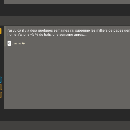
j'ai vu ca il y a dejà quelques semaines j'ai supprimé les milliers de pages g
home, j'ai pris +5 % de trafic une semaine après....
0
J'aime ❤️