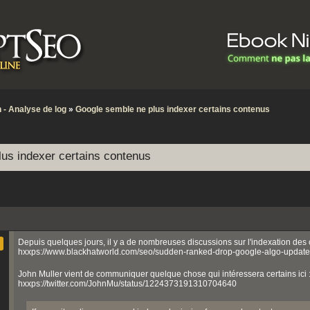
 - Analyse de log
»
Google semble ne plus indexer certains contenus
us indexer certains contenus
Depuis quelques jours, il y a de nombreuses discussions sur l'indexation des
hxxps://www.blackhatworld.com/seo/sudden-ranked-drop-google-algo-update
John Muller vient de communiquer quelque chose qui intéressera certains ici 
hxxps://twitter.com/JohnMu/status/1224373191310704640