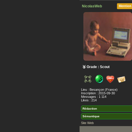
NicolasWeb
Mention
🥉 Grade : Scout
Lieu : Besançon (France)
Inscription : 2015-09-30
Messages : 1 114
Likes : 214
Rédaction
Sémantique
Site Web