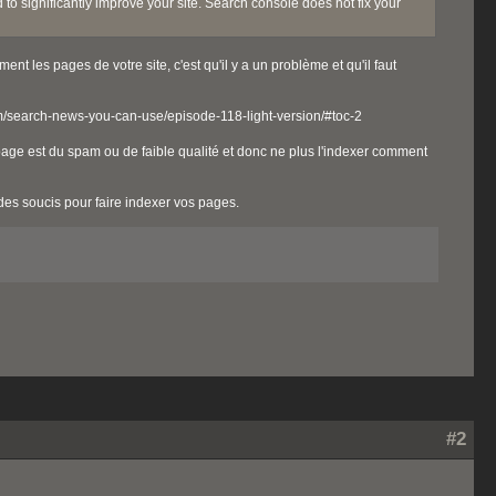
 to significantly improve your site. Search console does not fix your
 les pages de votre site, c'est qu'il y a un problème et qu'il faut
m/search-news-you-can-use/episode-118-light-version/#toc-2
page est du spam ou de faible qualité et donc ne plus l'indexer comment
 des soucis pour faire indexer vos pages.
#2