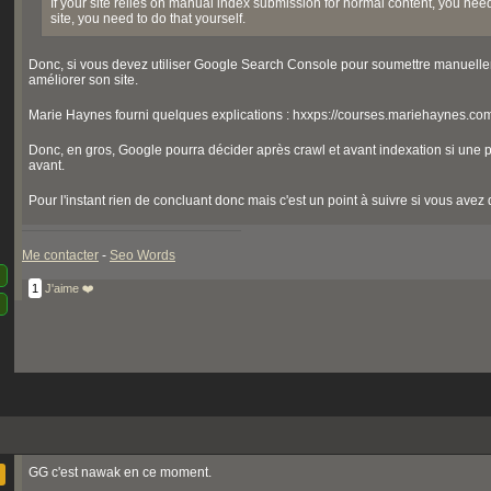
If your site relies on manual index submission for normal content, you need
site, you need to do that yourself.
Donc, si vous devez utiliser Google Search Console pour soumettre manuellement
améliorer son site.
Marie Haynes fourni quelques explications : hxxps://courses.mariehaynes.co
Donc, en gros, Google pourra décider après crawl et avant indexation si une 
avant.
Pour l'instant rien de concluant donc mais c'est un point à suivre si vous avez
Me contacter
-
Seo Words
1
J'aime ❤️
GG c'est nawak en ce moment.