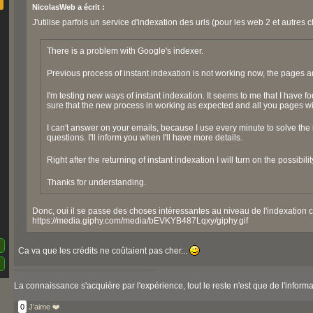
NicolasWeb a écrit :
J'utilise parfois un service d'indexation des urls (pour les web 2 et autre
There is a problem with Google's indexer.
Previous process of instant indexation is not working now, the pages 
I'm testing new ways of instant indexation. It seems to me that I have fo
sure that the new process in working as expected and all you pages wil
I can't answer on your emails, because I use every minute to solve the
questions. I'll inform you when I'll have more details.
Right after the returning of instant indexation I will turn on the possibil
Thanks for understanding.
Donc, oui il se passe des choses intéressantes au niveau de l'indexation 
https://media.giphy.com/media/bEVKYB487Lqxy/giphy.gif
Ca va que les crédits ne coûtaient pas cher...
La connaissance s'acquière par l'expérience, tout le reste n'est que de l'informat
0
J'aime ❤️