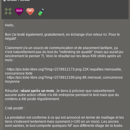
Hello,
Bon j'ai testé également, gratuitement, en échange d'un retour ici. Pour le
négatif :
Clairement y'a un soucis de communication et de placement tarifaire, ça
n'est naturellement pas du tout du "netlinking de qualité" (mais qui aurait pu
sincèrement le penser ?). Voici le résultat sur les deux KW ciblés après un
mois :
- https://pix.toile-libre.org/?img=1578912173.png 22K requêtes mensuelle,
concurrence forte
- https://pix.toile-libre.org/?img=1578912199.png 8K mensuel, concurrence
moyenne
Résultat :
néant après un mois
. Je tiens à préciser que naturellement
aucune autre action offsite n'a été entreprise pendant le test mais que du
contenu a été posté régulièrement.
Coté positif :
La prestation est conforme à ce qui est annoncé en terme de maillage et les
liens s'indexent lentement mais surement (+100 en un mois). Les ancres
sont variées, le tout comporte quelques NF aux différents étage de la fusée.