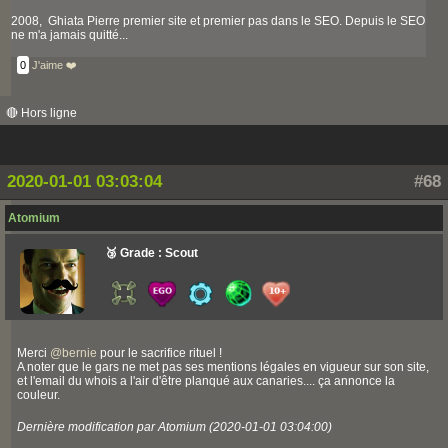
2008, Ghiata Pierre premier site et premier pas dans le SEO. Depuis le SEO
ne m'a jamais quitté...
0
J'aime ❤️
🔴 Hors ligne
2020-01-01 03:03:04
#68
Atomium
🥉 Grade : Scout
Merci
@
bernie
pour le sacrifice rituel !
A noter que le gars ne met pas ses mentions légales en vigueur sur son site,
et l'email du whois a l'air d'être planqué aux canaries.... ça annonce la
couleur.
Dernière modification par Atomium (2020-01-01 03:04:00)