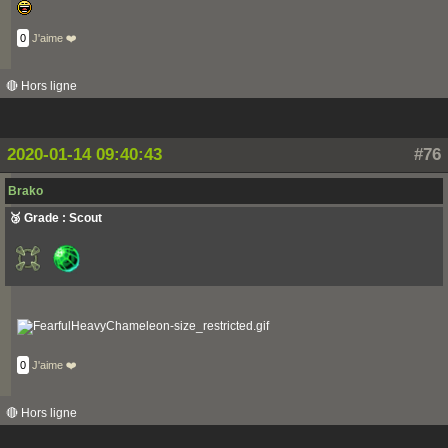
0
J'aime ❤️
🔴 Hors ligne
2020-01-14 09:40:43
#76
Brako
🥉 Grade : Scout
0
J'aime ❤️
🔴 Hors ligne