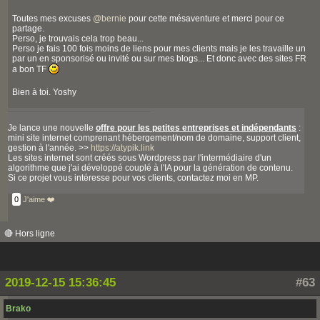
Toutes mes excuses
@
bernie
pour cette mésaventure et merci pour ce
partage.
Perso, je trouvais cela trop beau...
Perso je fais 100 fois moins de liens pour mes clients mais je les travaille un
par un en sponsorisé ou invité ou sur mes blogs... Et donc avec des sites FR
a bon TF
Bien à toi. Yoshy
Je lance une nouvelle
offre pour les petites entreprises et indépendants
:
mini site internet comprenant hébergement/nom de domaine, support client,
gestion à l'année. >>
https://atypik.link
Les sites internet sont créés sous Wordpress par l'intermédiaire d'un
algorithme que j'ai développé couplé à l'IA pour la génération de contenu.
Si ce projet vous intéresse pour vos clients, contactez moi en MP.
0
J'aime ❤️
🔴 Hors ligne
2019-12-15 15:36:45
#63
Brako