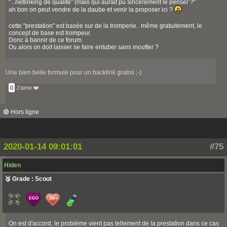
"...netlinking de qualité" (mais qui aurait pu sincèrement le penser ?"
ah bon on peut vendre de la daube et venir la proposer ici ?
cette "prestation" est basée sur de la tromperie.. même gratuitement, le
concept de base est trompeur.
Donc à bannir de ce forum.
Ou alors on doit laisser se faire entuber sans moufter ?
Une bien belle formule pour un backlink gratos ;-)
0
J'aime ❤️
🔴 Hors ligne
2020-01-14 09:01:01
#75
Hiden
🥉 Grade : Scout
On est d'accord, le problème vient pas tellement de la prestation dans ce cas