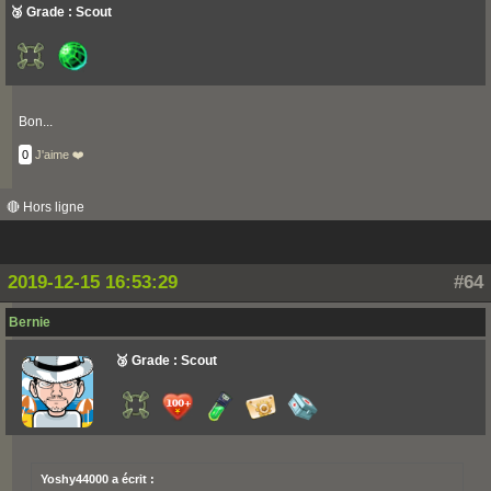
🥉 Grade : Scout
Bon...
0
J'aime ❤️
🔴 Hors ligne
2019-12-15 16:53:29
#64
Bernie
🥉 Grade : Scout
Yoshy44000 a écrit :