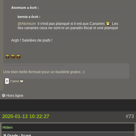
Atomium a écrit :
bernie a écrit :
@
Atomium
il n'est pas planqué si il est aux Canaries
Les
iles canaries ceux ne sont ni un paradis fiscal ni une planque
Argh ! Saletées de piafs !
Une bien belle formule pour un backlink gratos ;-)
0
J'aime ❤️
🔴 Hors ligne
2020-01-13 10:22:27
#73
Hiden
🥉 Grade : Scout