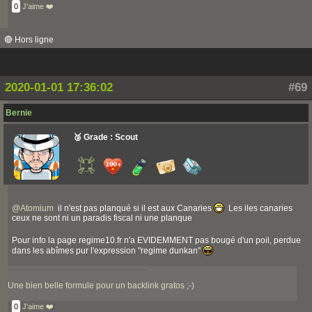
0
J'aime ❤️
🔴 Hors ligne
2020-01-01 17:36:02
#69
Bernie
🥉 Grade : Scout
@
Atomium
il n'est pas planqué si il est aux Canaries
Les iles canaries
ceux ne sont ni un paradis fiscal ni une planque
Pour info la page regime10.fr n'a EVIDEMMENT pas bougé d'un poil, perdue
dans les abîmes pur l'expression "regime dunkan"
Une bien belle formule pour un backlink gratos ;-)
0
J'aime ❤️