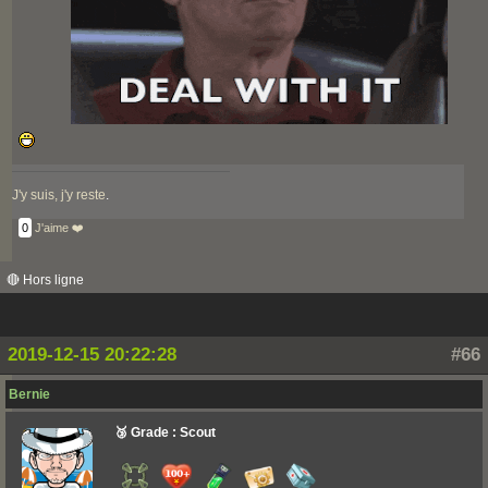
J'y suis, j'y reste
.
0
J'aime ❤️
🔴 Hors ligne
2019-12-15 20:22:28
#66
Bernie
🥉 Grade : Scout