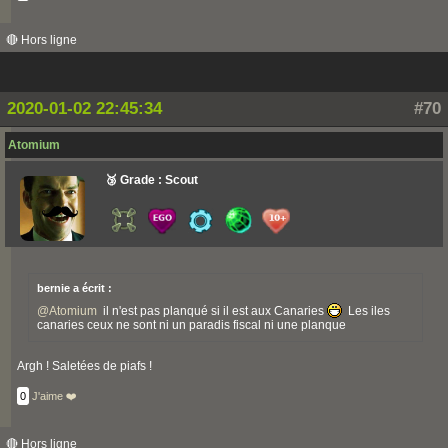
🔴 Hors ligne
2020-01-02 22:45:34
#70
Atomium
🥉 Grade : Scout
bernie a écrit :
@
Atomium
il n'est pas planqué si il est aux Canaries
Les iles
canaries ceux ne sont ni un paradis fiscal ni une planque
Argh ! Saletées de piafs !
0
J'aime ❤️
🔴 Hors ligne