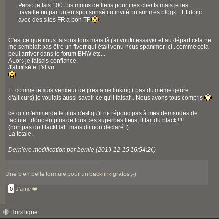
Perso je fais 100 fois moins de liens pour mes clients mais je les
travaille un par un en sponsorisé ou invité ou sur mes blogs... Et donc
avec des sites FR a bon TF
C'est ce que nous faisons tous mais là j'ai voulu essayer et au départ cela ne
me semblait pas être un fiverr qui était venu nous spammer ici.. comme cela
peut arriver dans le forum BHW etc...
ALors je faisais confiance.
J'ai misé et j'ai vu.
Et comme je suis vendeur de presta netlinking ( pas du même genre
d'ailleurs) je voulais aussi savoir ce qu'il faisait.. Nous avons tous compris
ce qui m'emmerde le plus c'est qu'il ne répond pas à mes demandes de
facture.. donc en plus de tous ces superbes liens, il fait du black !!!!
(non pas du blackHat.. mais du non déclaré !)
La totale.
Dernière modification par bernie (2019-12-15 16:54:26)
Une bien belle formule pour un backlink gratos ;-)
0
J'aime ❤️
🔴 Hors ligne