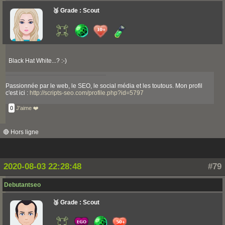
🥉 Grade : Scout
Black Hat White...? :-)
Passionnée par le web, le SEO, le social média et les toutous. Mon profil
c'est ici :
http://scripts-seo.com/profile.php?id=5797
0
J'aime ❤️
🔴 Hors ligne
2020-08-03 22:28:48
#79
Debutantseo
🥉 Grade : Scout