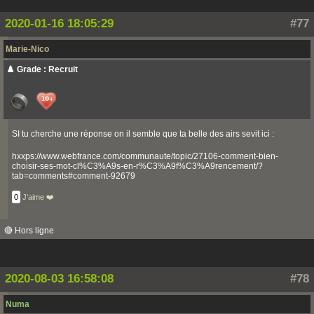
2020-01-16 18:05:29
#77
Marie-Nico
♟️ Grade : Recruit
SI tu cherche une réponse on il semble que ta belle des airs sevit ici :
hxxps://www.webfrance.com/communaute/topic/27106-comment-bien-
choisir-ses-mot-cl%C3%A9s-en-r%C3%A9f%C3%A9rencement/?
tab=comments#comment-92679
0
J'aime ❤️
🔴 Hors ligne
2020-08-03 16:58:08
#78
Numa