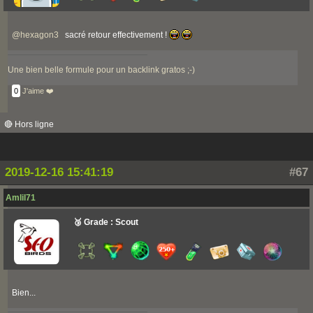
@
hexagon3
sacré retour effectivement !
Une bien belle formule pour un backlink gratos ;-)
0
J'aime ❤️
🔴 Hors ligne
2019-12-16 15:41:19
#67
Amlil71
🥉 Grade : Scout
Bien...