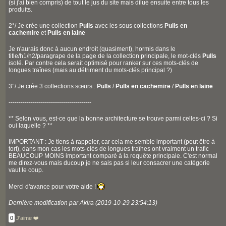
(si j'ai bien compris) de tout le jus du site mais dilué ensuite entre tous les
produits.
2°/ Je crée une collection
Pulls
avec les sous collections
Pulls en
cachemire
et
Pulls en laine
Je n'aurais donc à aucun endroit (quasiment), hormis dans le
title/h1/h2/paragrape de la page de la collection principale, le mot-clés
Pulls
isolé. Par contre cela serait optimisé pour ranker sur ces mots-clés de
longues traînes (mais au détriment du mots-clés principal ?)
3°/ Je crée 3 collections sœurs :
Pulls
/
Pulls en cachemire
/
Pulls en laine
-----------------------------------------
** Selon vous, est-ce que la bonne architecture se trouve parmi celles-ci ? Si
oui laquelle ? **
IMPORTANT : Je tiens à rappeler, car cela me semble important (peut être à
tort), dans mon cas les mots-clés de longues traînes ont vraiment un trafic
BEAUCOUP MOINS important comparé à la requête principale. C'est normal
me direz-vous mais ducoup je ne sais pas si leur consacrer une catégorie
vaut le coup.
Merci d'avance pour votre aide !
Dernière modification par Akira (2019-10-29 23:54:13)
0
J'aime ❤️