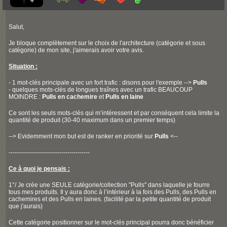
Salut,
Je bloque complètement sur le choix de l'architecture (catégorie et sous
catégorie) de mon site, j'aimerais avoir votre avis.
Situation :
- 1 mot-clés principale avec un fort trafic : disons pour l'exemple -->
Pulls
- quelques mots-clés de longues traînes avec un trafic BEAUCOUP
MOINDRE :
Pulls en cachemire
et
Pulls en laine
Ce sont les seuls mots-clés qui m’intéressent et par conséquent cela limite la
quantité de produit (30-40 maximum dans un premier temps)
--> Evidemment mon but est de ranker en priorité sur
Pulls
<--
----------------------------------------
Ce à quoi je pensais :
1°/ Je crée une SEULE catégorie/collection "Pulls" dans laquelle je fourre
tous mes produits. Il y aura donc à l’intérieur à la fois des Pulls, des Pulls en
cachemires et des Pulls en laines. (facilité par la petite quantité de produit
que j'aurais)
Cette catégorie positionner sur le mot-clés principal pourra donc bénéficier