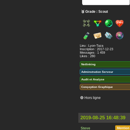
🥉 Grade : Scout
Lieu : Lyon-Taza
Inscription : 2017-12-23
Messages : 1 459
Likes : 280
Netlinking
Adminstration Serveur
Audit et Analyse
Conçeption Graphique
🔴 Hors ligne
2019-08-25 16:48:39
Steve
Mention