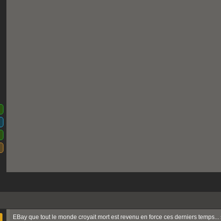
EBay que tout le monde croyait mort est revenu en force ces derniers temps... 