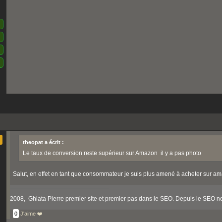
theopat a écrit :
Le taux de conversion reste supérieur sur Amazon il y a pas photo
Salut, en effet en tant que consommateur je suis plus amené à acheter sur 
2008, Ghiata Pierre premier site et premier pas dans le SEO. Depuis le SEO ne 
0
J'aime ❤️