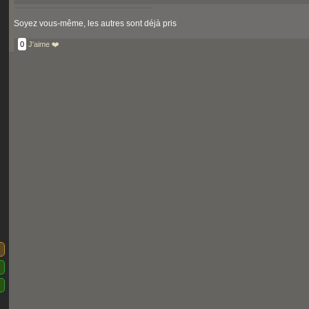
Soyez vous-même, les autres sont déjà pris
0
J'aime ❤️