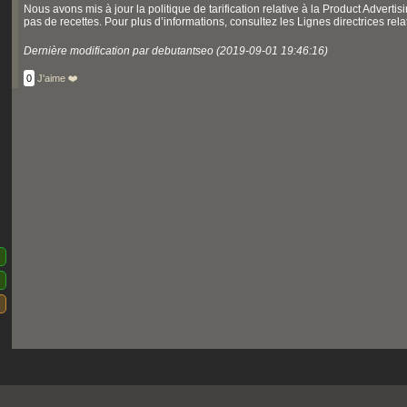
Nous avons mis à jour la politique de tarification relative à la Product Adverti
pas de recettes. Pour plus d’informations, consultez les Lignes directrices relati
Dernière modification par debutantseo (2019-09-01 19:46:16)
0
J'aime ❤️