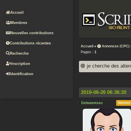
Accueil
Membres
Nouvelles contributions
Contributions récentes
Accueil
»
⓿ Annonces (CPC)
Pages ::
1
Recherche
Inscription
🟣 je cherche des alte
Identification
2019-06-26 06:36:20
Debutantseo
Mention