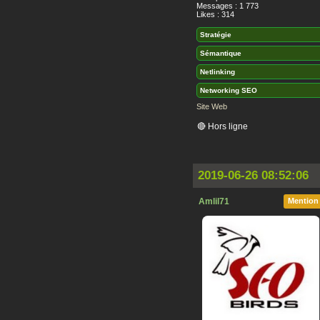
Messages : 1 773
Likes : 314
Stratégie
Sémantique
Netlinking
Networking SEO
Site Web
🔴 Hors ligne
2019-06-26 08:52:06
Amlil71
Mention