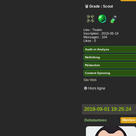
🥉 Grade : Scout
Lieu : Toulon
Inscription : 2019-05-19
Messages : 104
Likes : 0
Audit et Analyse
Netlinking
Rédaction
Content Spinning
Site Web
🔴 Hors ligne
2019-09-01 19:25:24
Debutantseo
Mention