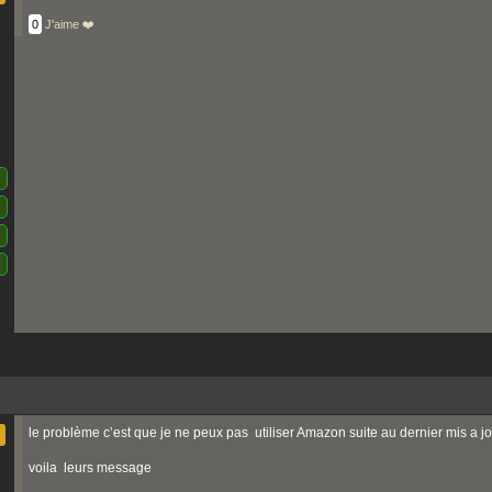
0
J'aime ❤️
le problème c’est que je ne peux pas utiliser Amazon suite au dernier mis a j
voila leurs message