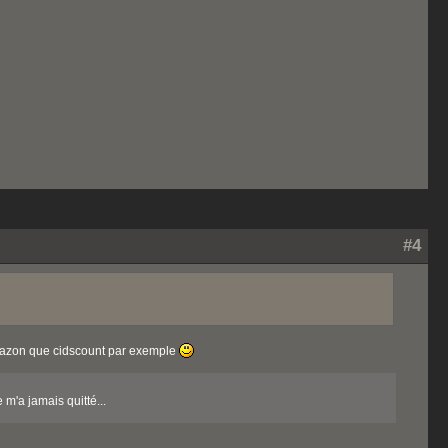
#4
amazon que cidscount par exemple
m'a jamais quitté...