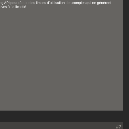
sing API pour réduire les limites d’utilisation des comptes qui ne génèrent
ves à l’efficacité.
#7