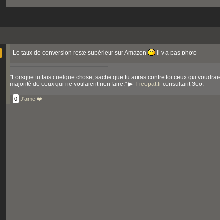
Le taux de conversion reste supérieur sur Amazon
il y a pas photo
"Lorsque tu fais quelque chose, sache que tu auras contre toi ceux qui voudraie
majorité de ceux qui ne voulaient rien faire." ▶
Theopat.fr
consultant Seo.
0
J'aime ❤️