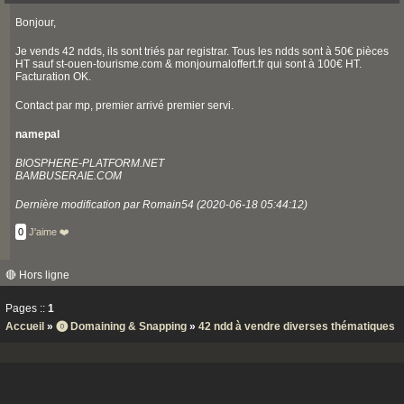
Bonjour,
Je vends 42 ndds, ils sont triés par registrar. Tous les ndds sont à 50€ pièces
HT sauf st-ouen-tourisme.com & monjournaloffert.fr qui sont à 100€ HT.
Facturation OK.
Contact par mp, premier arrivé premier servi.
namepal
BIOSPHERE-PLATFORM.NET
BAMBUSERAIE.COM
Dernière modification par Romain54 (2020-06-18 05:44:12)
0
J'aime ❤️
🔴 Hors ligne
Pages ::
1
Accueil
»
⓿ Domaining & Snapping
»
42 ndd à vendre diverses thématiques