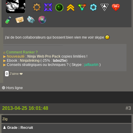
j'ai de bon collaborateurs qui bossent bien vien me voir skype
⌕
Comment Ranker ?
▶
Nouveauté
:
Ninja Web Pro Pack
copies limitées !
▶
Ebook :
Ninjalinking
(-25% :
labo25e
)
▶
Conseils stratégiques ou techniques ? ( Skype :
jaffaarbh
)
0
J'aime ❤️
🔴 Hors ligne
2013-04-25 16:01:48
#3
Zig
♟️ Grade : Recruit