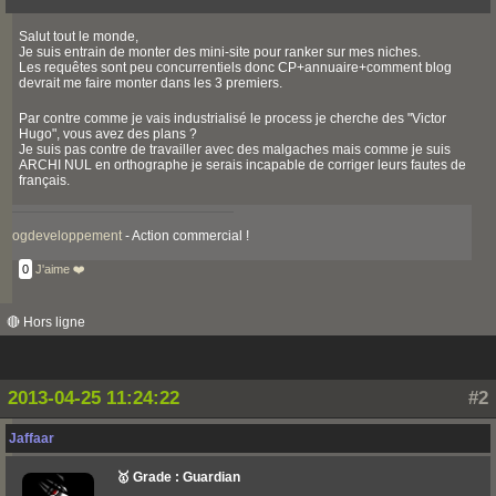
Salut tout le monde,
Je suis entrain de monter des mini-site pour ranker sur mes niches.
Les requêtes sont peu concurrentiels donc CP+annuaire+comment blog
devrait me faire monter dans les 3 premiers.
Par contre comme je vais industrialisé le process je cherche des "Victor
Hugo", vous avez des plans ?
Je suis pas contre de travailler avec des malgaches mais comme je suis
ARCHI NUL en orthographe je serais incapable de corriger leurs fautes de
français.
ogdeveloppement
- Action commercial !
0
J'aime ❤️
🔴 Hors ligne
2013-04-25 11:24:22
#2
Jaffaar
🥇 Grade : Guardian