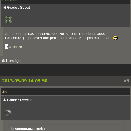
🥉 Grade : Scout
Je ne connais pas les services de zig, sûrement très bons aussi.
Par contre, j'ai pu tester une petite commande, c'est pas mal du tout.
0
J'aime ❤️
🔴 Hors ligne
2013-05-09 14:09:50
#5
Zig
♟️ Grade : Recruit
lassomontana a écrit :