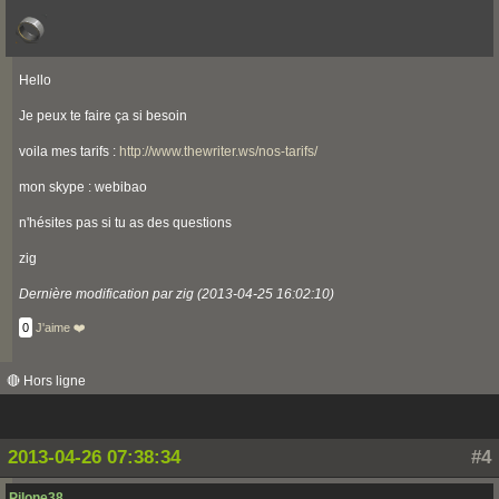
Hello
Je peux te faire ça si besoin
voila mes tarifs :
http://www.thewriter.ws/nos-tarifs/
mon skype : webibao
n'hésites pas si tu as des questions
zig
Dernière modification par zig (2013-04-25 16:02:10)
0
J'aime ❤️
🔴 Hors ligne
2013-04-26 07:38:34
#4
Pilone38