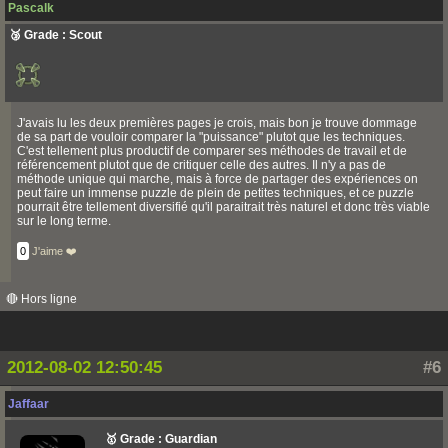
Pascalk
🥉 Grade : Scout
J'avais lu les deux premières pages je crois, mais bon je trouve dommage
de sa part de vouloir comparer la "puissance" plutot que les techniques.
C'est tellement plus productif de comparer ses méthodes de travail et de
référencement plutot que de critiquer celle des autres. Il n'y a pas de
méthode unique qui marche, mais à force de partager des expériences on
peut faire un immense puzzle de plein de petites techniques, et ce puzzle
pourrait être tellement diversifié qu'il paraitrait très naturel et donc très viable
sur le long terme.
0
J'aime ❤️
🔴 Hors ligne
2012-08-02 12:50:45
#6
Jaffaar
🥇 Grade : Guardian