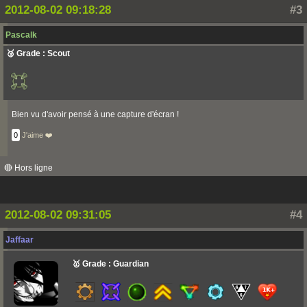
2012-08-02 09:18:28
#3
Pascalk
🥉 Grade : Scout
Bien vu d'avoir pensé à une capture d'écran !
0
J'aime ❤️
🔴 Hors ligne
2012-08-02 09:31:05
#4
Jaffaar
🥇 Grade : Guardian