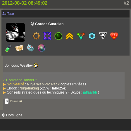
2012-08-02 08:49:02
#2
Jaffaar
🥇 Grade : Guardian
Joli coup Westley
⌕
Comment Ranker ?
▶
Nouveauté
:
Ninja Web Pro Pack
copies limitées !
▶
Ebook :
Ninjalinking
(-25% :
labo25e
)
▶
Conseils stratégiques ou techniques ? ( Skype :
jaffaarbh
)
0
J'aime ❤️
🔴 Hors ligne