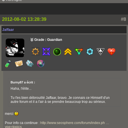
2012-08-02 13:28:39
#8
Jaffaar
🥇 Grade : Guardian
Burny87 a écrit :
Haha, l'élite...
Tu t'es bien débrouillé Jaffaar, bravo. Je connais ce Himself d'un
autre forum et il a l'air à se prendre beaucoup trop au sérieux.
merci
Pour info ca continue :
http://www.seosphere.com/forum/index.ph …
ype=topics