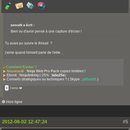
pascalk a écrit :
Bien vu d'avoir pensé à une capture d'écran !
Tu avais pu suivre le thread ?
j'aime quand himself parle de l'elite ...
⌕
Comment Ranker ?
▶
Nouveauté
:
Ninja Web Pro Pack
copies limitées !
▶
Ebook :
Ninjalinking
(-25% :
labo25e
)
▶
Conseils stratégiques ou techniques ? ( Skype :
jaffaarbh
)
0
J'aime ❤️
🔴 Hors ligne
2012-08-02 12:47:24
#5