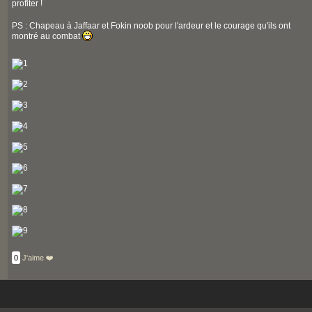
profiter !
PS : Chapeau à Jaffaar et Fokin noob pour l'ardeur et le courage qu'ils ont
montré au combat
0
J'aime ❤️