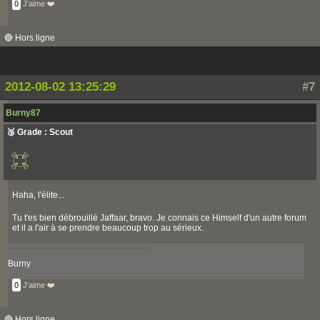
0
J'aime ❤️
🔴 Hors ligne
2012-08-02 13:25:29
#7
Burny87
🥉 Grade : Scout
Haha, l'élite...
Tu t'es bien débrouillé Jaffaar, bravo. Je connais ce Himself d'un autre forum
et il a l'air à se prendre beaucoup trop au sérieux.
Burny
0
J'aime ❤️
🔴 Hors ligne