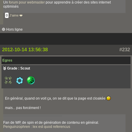
Un
forum pour webmaster
pour apprendre à créer des sites internet
optimisés
0
J'aime ❤️
🔴 Hors ligne
2012-10-14 13:56:38
#232
Egres
🥉 Grade : Scout
En général, quand on voit ça, on se dit que la page est cloakée
mais... pas forcément !
Fan de WP, de spin et de génération de contenu en général.
Penguinzophren : lex est quod referencus