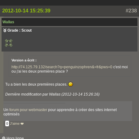
2012-10-14 15:25:39
#238
Wallas
🥉 Grade : Scout
Version a écrit :
http://74.125.79.132/search?q=penguinzophren&=fr&pws=0
c'est moi
ou j'ai les deux premières place ?
Tu a bien les deux premières places.
Dernière modification par Wallas (2012-10-14 15:26:16)
Un
forum pour webmaster
pour apprendre à créer des sites internet
optimisés
0
J'aime ❤️
🔴 Hors ligne