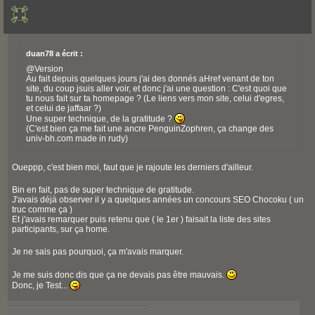
duan78 a écrit :
@Version
Au fait depuis quelques jours j'ai des donnés aHref venant de ton
site, du coup jsuis aller voir, et donc j'ai une question : C'est quoi que
tu nous fait sur ta homepage ? (Le liens vers mon site, celui d'egres,
et celui de jaffaar ?)
Une super technique, de la gratitude ?
(C'est bien ça me fait une ancre PenguinZophren, ça change des
univ-bh.com made in rudy)
Oueppp, c'est bien moi, faut que je rajoute les derniers d'ailleur.
Bin en fait, pas de super technique de gratitude.
J'avais déjà observer il y a quelques années un concours SEO Chocoku ( un
truc comme ça )
Et j'avais remarquer puis retenu que ( le 1er ) faisait la liste des sites
participants, sur ça home.
Je ne sais pas pourquoi, ça m'avais marquer.
Je me suis donc dis que ça ne devais pas être mauvais.
Donc, je Test...