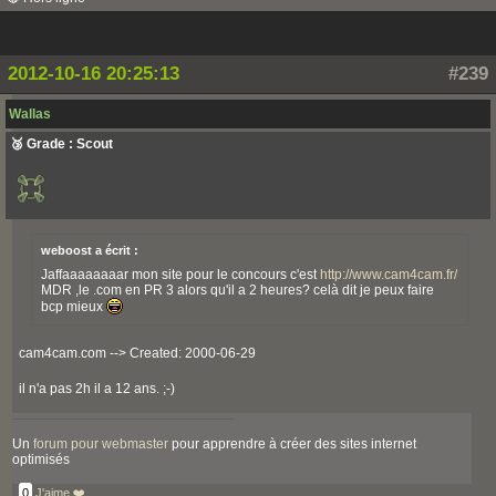
2012-10-16 20:25:13
#239
Wallas
🥉 Grade : Scout
weboost a écrit :
Jaffaaaaaaaar mon site pour le concours c'est
http://www.cam4cam.fr/
MDR ,le .com en PR 3 alors qu'il a 2 heures? celà dit je peux faire
bcp mieux
cam4cam.com --> Created: 2000-06-29
il n'a pas 2h il a 12 ans. ;-)
Un
forum pour webmaster
pour apprendre à créer des sites internet
optimisés
0
J'aime ❤️