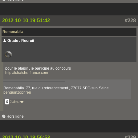
2012-10-10 19:51:42
#228
Remenabila
♟️ Grade : Recruit
pour le plaisir , je participe au concours
http://tchatche-france.com
Remenabila 77, rue du referencement , 77077 SEO-sur- Seine
penguinzophren
0
J'aime ❤️
🔴 Hors ligne
2012-10-10 19:56:53
#229