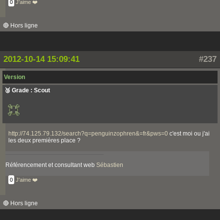
0
J'aime ❤️
🔴 Hors ligne
2012-10-14 15:09:41
#237
Version
🥉 Grade : Scout
http://74.125.79.132/search?q=penguinzophren&=fr&pws=0
c'est moi ou j'ai
les deux premières place ?
Référencement et consultant web
Sébastien
0
J'aime ❤️
🔴 Hors ligne