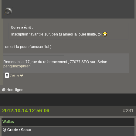
Egres a écrit :
Inscription "avant le 10", ben tu aimes la jouer limite, toi
on est la pour s'amuser !lol:)
Remenabila 77, rue du referencement , 77077 SEO-sur- Seine
penguinzophren
0
J'aime ❤️
🔴 Hors ligne
2012-10-14 12:56:06
#231
Wallas
🥉 Grade : Scout