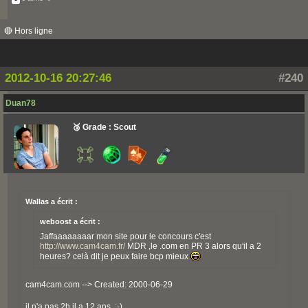
🔴 Hors ligne
2012-10-16 20:27:46
#240
Duan78
🥉 Grade : Scout
Wallas a écrit :
weboost a écrit :
Jaffaaaaaaaar mon site pour le concours c'est
http://www.cam4cam.fr/
MDR ,le .com en PR 3 alors qu'il a 2
heures? celà dit je peux faire bcp mieux
cam4cam.com --> Created: 2000-06-29
il n'a pas 2h il a 12 ans. ;-)