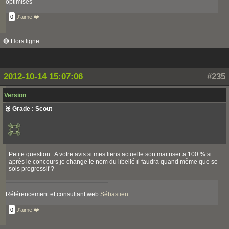
optimisés
0
J'aime ❤️
🔴 Hors ligne
2012-10-14 15:07:06
#235
Version
🥉 Grade : Scout
Petite question : A votre avis si mes liens actuelle son maitriser a 100 % si
après le concours je change le nom du libellé il faudra quand même que se
sois progressif ?
Référencement et consultant web
Sébastien
0
J'aime ❤️