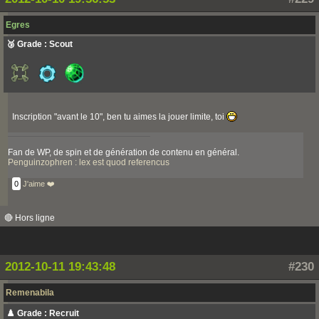
Egres
🥉 Grade : Scout
Inscription "avant le 10", ben tu aimes la jouer limite, toi
Fan de WP, de spin et de génération de contenu en général.
Penguinzophren : lex est quod referencus
0
J'aime ❤️
🔴 Hors ligne
2012-10-11 19:43:48
#230
Remenabila
♟️ Grade : Recruit