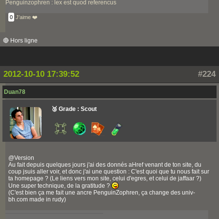
Penguinzophren : lex est quod referencus
0
J'aime ❤️
🔴 Hors ligne
2012-10-10 17:39:52
#224
Duan78
🥉 Grade : Scout
@Version
Au fait depuis quelques jours j'ai des donnés aHref venant de ton site, du
coup jsuis aller voir, et donc j'ai une question : C'est quoi que tu nous fait sur
ta homepage ? (Le liens vers mon site, celui d'egres, et celui de jaffaar ?)
Une super technique, de la gratitude ?
(C'est bien ça me fait une ancre PenguinZophren, ça change des univ-
bh.com made in rudy)