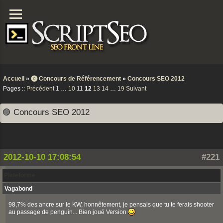
Accueil
»
⓿ Concours de Référencement
»
Concours SEO 2012
Pages ::
Précédent
1
…
10
11
12
13
14
…
19
Suivant
🟣 Concours SEO 2012
2012-10-10 17:08:54
#221
Plateforme
Vagabond
98,7% des ancre sur le KW, honnêtement, je pensais que tu te ferais shooter
au passage de penguin... Bien joué Version