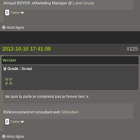
Arnaud BOYER, eMarketing Manager @
Label Group
0
J'aime ❤️
🔴 Hors ligne
2012-10-10 17:41:08
#225
Version
🥉 Grade : Scout
de quoi tu parle je comprend pas je t'envoi rien :x
Référencement et consultant web
Sébastien
0
J'aime ❤️
🔴 Hors ligne