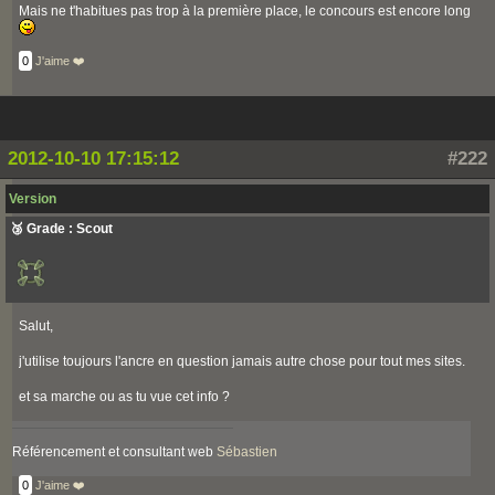
Mais ne t'habitues pas trop à la première place, le concours est encore long
0
J'aime ❤️
2012-10-10 17:15:12
#222
Version
🥉 Grade : Scout
Salut,
j'utilise toujours l'ancre en question jamais autre chose pour tout mes sites.
et sa marche ou as tu vue cet info ?
Référencement et consultant web
Sébastien
0
J'aime ❤️