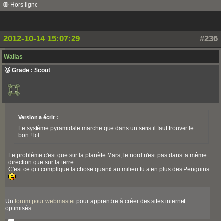
🔴 Hors ligne
2012-10-14 15:07:29
#236
Wallas
🥉 Grade : Scout
Version a écrit :
Le système pyramidale marche que dans un sens il faut trouver le
bon ! lol
Le problème c'est que sur la planète Mars, le nord n'est pas dans la même
direction que sur la terre...
C'est ce qui complique la chose quand au milieu tu a en plus des Penguins...
Un
forum pour webmaster
pour apprendre à créer des sites internet
optimisés