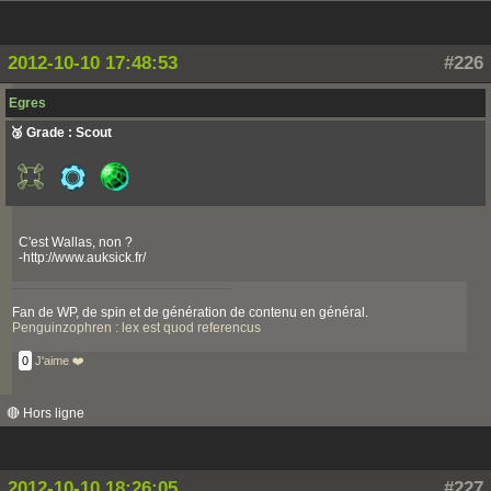
2012-10-10 17:48:53
#226
Egres
🥉 Grade : Scout
C'est Wallas, non ?
-http://www.auksick.fr/
Fan de WP, de spin et de génération de contenu en général.
Penguinzophren : lex est quod referencus
0
J'aime ❤️
🔴 Hors ligne
2012-10-10 18:26:05
#227