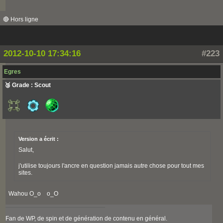
🔴 Hors ligne
2012-10-10 17:34:16
#223
Egres
🥉 Grade : Scout
Version a écrit :
Salut,
j'utilise toujours l'ancre en question jamais autre chose pour tout mes
sites.
Wahou O_o o_O
Fan de WP, de spin et de génération de contenu en général.