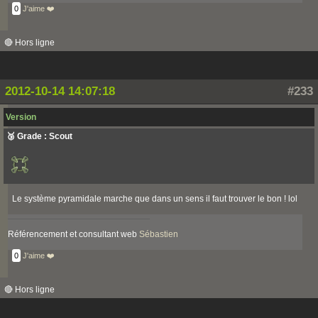
0
J'aime ❤️
🔴 Hors ligne
2012-10-14 14:07:18
#233
Version
🥉 Grade : Scout
Le système pyramidale marche que dans un sens il faut trouver le bon ! lol
Référencement et consultant web
Sébastien
0
J'aime ❤️
🔴 Hors ligne