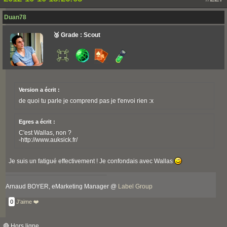
Duan78
🥉 Grade : Scout
Version a écrit :
de quoi tu parle je comprend pas je t'envoi rien :x
Egres a écrit :
C'est Wallas, non ?
-http://www.auksick.fr/
Je suis un fatigué effectivement ! Je confondais avec Wallas
Arnaud BOYER, eMarketing Manager @
Label Group
0
J'aime ❤️
🔴 Hors ligne