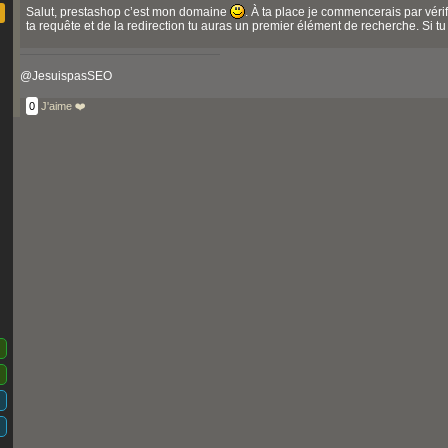
Salut, prestashop c’est mon domaine
. À ta place je commencerais par vér
ta requête et de la redirection tu auras un premier élément de recherche. Si tu
@JesuispasSEO
0
J'aime ❤️