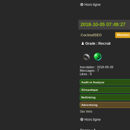
🔴 Hors ligne
2018-10-05 07:49:27
CocktailSEO
Mention
♟️ Grade : Recruit
Inscription : 2018-09-28
Messages : 7
Likes : 0
Audit et Analyse
Sémantique
Netlinking
Advertising
Site Web
🔴 Hors ligne