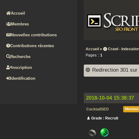
Accueil
Membres
Nouvelles contributions
Contributions récentes
Accueil
»
⓿ Crawl - Indexation
Pages ::
1
Recherche
Inscription
🟣 Redirection 301 sur 
Identification
2018-10-04 15:38:37
CocktailSEO
Mention
♟️ Grade : Recruit