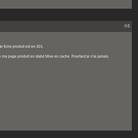
#4
te fiche produit est en 301.
de ma page produit en statut Mise en cache. Pourtant je n'ai jamais