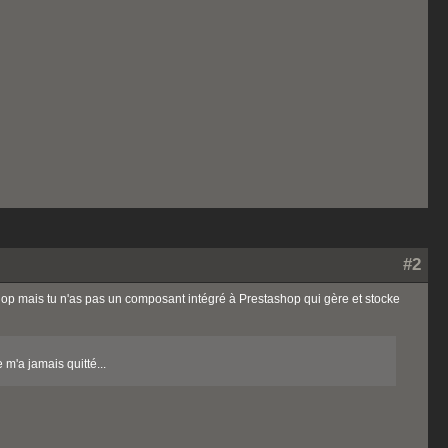
#2
shop mais tu n'as pas un composant intégré à Prestashop qui gère et stocke
m'a jamais quitté...