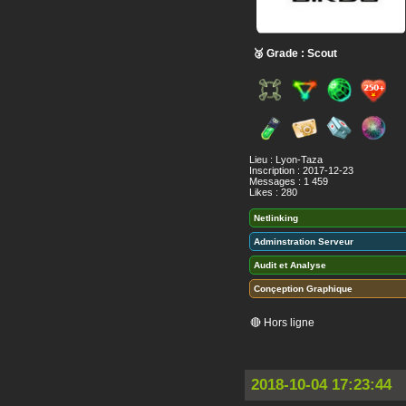
🥉 Grade : Scout
Lieu : Lyon-Taza
Inscription : 2017-12-23
Messages : 1 459
Likes : 280
Netlinking
Adminstration Serveur
Audit et Analyse
Conçeption Graphique
🔴 Hors ligne
2018-10-04 17:23:44