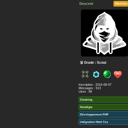
Descent
Mention
🥉 Grade : Scout
Inscription : 2016-08-07
Messages : 513
Likes : 88
Cloaking
Stratégie
Développement PHP
intégration Html Css