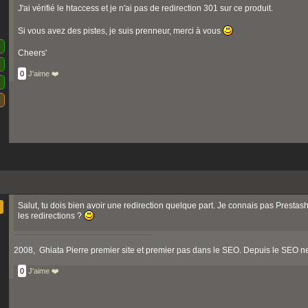
J'ai vérifié le htaccess et je n'ai pas de redirection 301 sur ce produit.
Si vous avez des pistes, je suis prenneur, merci à vous
Cheers'
0
J'aime ❤️
Salut, tu dois bien avoir une redirection quelque part. Je connais pas Presta
les redirections ?
2008, Ghiata Pierre premier site et premier pas dans le SEO. Depuis le SEO ne 
0
J'aime ❤️