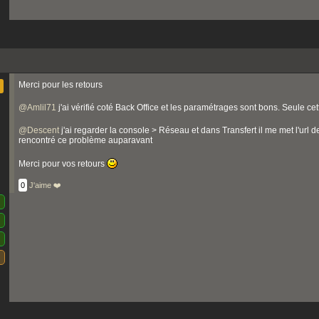
Merci pour les retours
@
Amlil71
j'ai vérifié coté Back Office et les paramétrages sont bons. Seule cet
@
Descent
j'ai regarder la console > Réseau et dans Transfert il me met l'url 
rencontré ce problème auparavant
Merci pour vos retours
0
J'aime ❤️