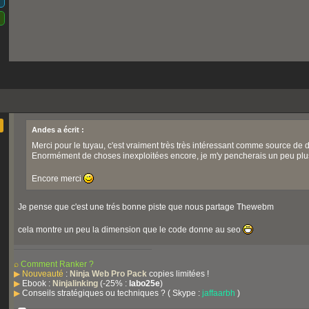
Andes a écrit :
Merci pour le tuyau, c'est vraiment très très intéressant comme source d
Enormément de choses inexploitées encore, je m'y pencherais un peu plus
Encore merci
Je pense que c'est une trés bonne piste que nous partage Thewebm
cela montre un peu la dimension que le code donne au seo
⌕
Comment Ranker ?
▶
Nouveauté
:
Ninja Web Pro Pack
copies limitées !
▶
Ebook :
Ninjalinking
(-25% :
labo25e
)
▶
Conseils stratégiques ou techniques ? ( Skype :
jaffaarbh
)