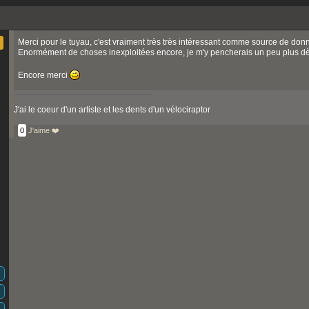
Merci pour le tuyau, c'est vraiment très très intéressant comme source de do
Enormément de choses inexploitées encore, je m'y pencherais un peu plus dès
Encore merci
J'ai le coeur d'un artiste et les dents d'un vélociraptor
0
J'aime ❤️