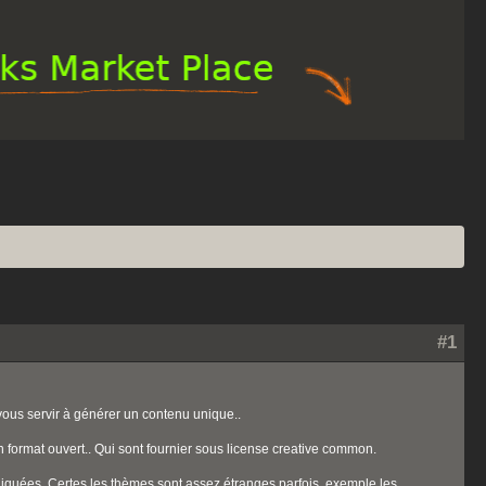
#1
vous servir à générer un contenu unique..
n format ouvert.. Qui sont fournier sous license creative common.
iquées. Certes les thèmes sont assez étranges parfois, exemple les