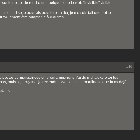
ur le net, et de rendre en quelque sorte le web "invisible" visible.
s me le dise je pourrais peut être l aider, je me suis fait une petite
t facilement être adaptable à d autres.
#6
e petites connaissances en programmations, j'ai du mal à exploiter les
 mais si je m'y met je reviendrais vers toi et la moulinette que tu as déjà
edans ...