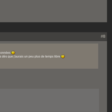
#8
e données
 dès que j'aurais un peu plus de temps libre