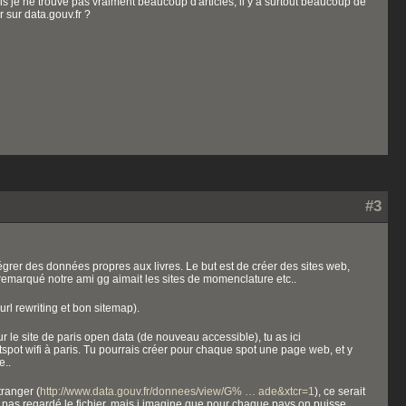
s je ne trouve pas vraiment beaucoup d'articles, il y a surtout beaucoup de
r sur data.gouv.fr ?
#3
intégrer des données propres aux livres. Le but est de créer des sites web,
remarqué notre ami gg aimait les sites de momenclature etc..
url rewriting et bon sitemap).
ur le site de paris open data (de nouveau accessible), tu as ici
spot wifi à paris. Tu pourrais créer pour chaque spot une page web, et y
e..
tranger (
http://www.data.gouv.fr/donnees/view/G% … ade&xtcr=1
), ce serait
 pas regardé le fichier, mais j imagine que pour chaque pays on puisse