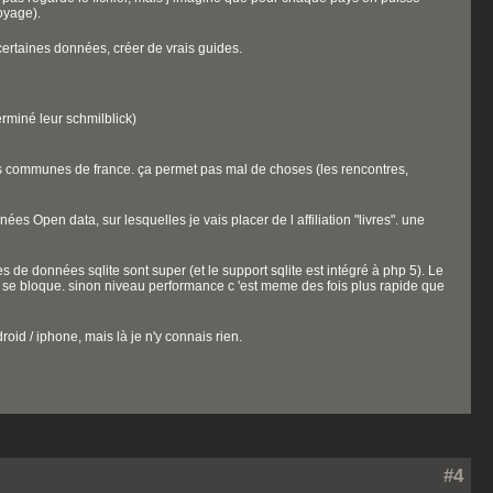
oyage).
certaines données, créer de vrais guides.
rminé leur schmilblick)
 des communes de france. ça permet pas mal de choses (les rencontres,
nées Open data, sur lesquelles je vais placer de l affiliation "livres". une
s de données sqlite sont super (et le support sqlite est intégré à php 5). Le
lle se bloque. sinon niveau performance c 'est meme des fois plus rapide que
oid / iphone, mais là je n'y connais rien.
#4