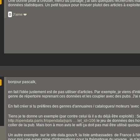
Une bonne piste à creuser, merci du partage, j'ai fais quelques recherches mai
données statistiques. Un petit tuyaux pour trovuer plutot des articles à exploite
0
J'aime ❤️
bonjour pascalk,
en fait l'idée justement est de pas utiliser d'articles. Par exemple, je viens d'
genre de répertoire reprenant ces données et les coupler avec des pubs. J'ai 
En fait créer si tu préfères des genres d'annuaires / catalogues/ moteurs 'avec 
Tiens je te donne un exemple (par contre celui là il a du déjà être exploité) : S
http://opendata.paris.fr/opendata/jsp/s … let_id=106
le jeu de données des hot
coller de la pub. Mais bon à mon avis le wifi ça doit pas mal être utilisé quoiqu
Un autre exemple sur le site data.gouv.fr, la liste ambassades de France à l'é
pour moi une super mine d'informations pour la thématique du voyage.. je n'ai