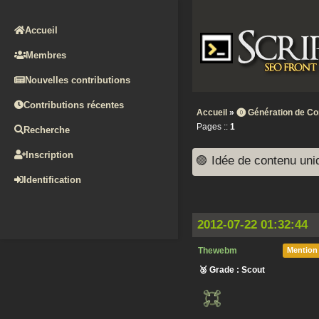
Accueil
Membres
Nouvelles contributions
Contributions récentes
Accueil
»
⓿ Génération de Co
Pages ::
1
Recherche
Inscription
🟣 Idée de contenu uniq
Identification
2012-07-22 01:32:44
Thewebm
Mention
🥉 Grade : Scout