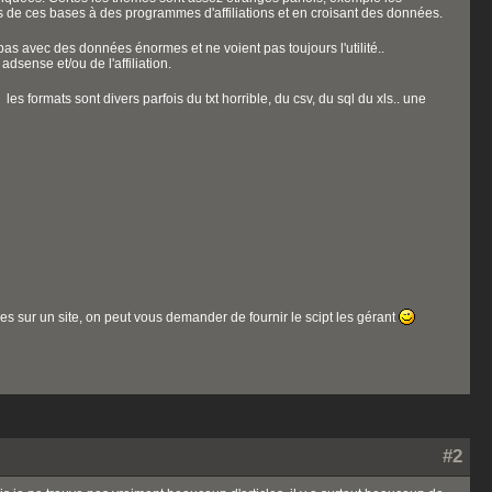
rs de ces bases à des programmes d'affiliations et en croisant des données.
as avec des données énormes et ne voient pas toujours l'utilité..
sense et/ou de l'affiliation.
es formats sont divers parfois du txt horrible, du csv, du sql du xls.. une
ées sur un site, on peut vous demander de fournir le scipt les gérant
#2