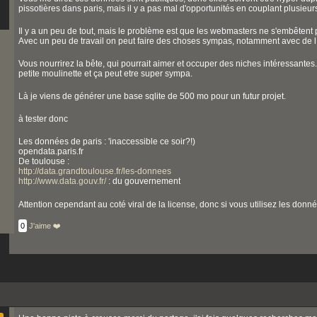
pissotières dans paris, mais il y a pas mal d'opportunités en couplant plusieu
Il y a un peu de tout, mais le problème est que les webmasters ne s'embêtent p
Avec un peu de travail on peut faire des choses sympas, notamment avec de l ad
Vous nourrirez la bête, qui pourrait aimer et occuper des niches intéressantes. l
petite moulinette et ça peut etre super sympa.
Là je viens de générer une base sqlite de 500 mo pour un futur projet.
à tester donc
Les données de paris : 'inaccessible ce soir?!)
opendata.paris.fr
De toulouse :
http://data.grandtoulouse.fr/les-donnees
http://www.data.gouv.fr/
: du gouvernement
Attention cependant au coté viral de la license, donc si vous utilisez les donn
0
J'aime ❤️