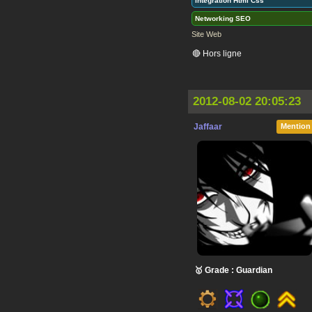
intégration Html Css
Networking SEO
Site Web
🔴 Hors ligne
2012-08-02 20:05:23
Jaffaar
Mention
🥇 Grade : Guardian