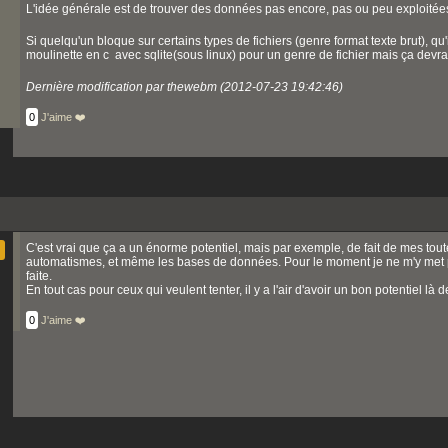
L'idée générale est de trouver des données pas encore, pas ou peu exploitées s
Si quelqu'un bloque sur certains types de fichiers (genre format texte brut), qu'il
moulinette en c avec sqlite(sous linux) pour un genre de fichier mais ça devrai
Dernière modification par thewebm (2012-07-23 19:42:46)
0
J'aime ❤️
C'est vrai que ça a un énorme potentiel, mais par exemple, de fait de mes tout
automatismes, et même les bases de données. Pour le moment je ne m'y met pas,
faite.
En tout cas pour ceux qui veulent tenter, il y a l'air d'avoir un bon potentiel là d
0
J'aime ❤️