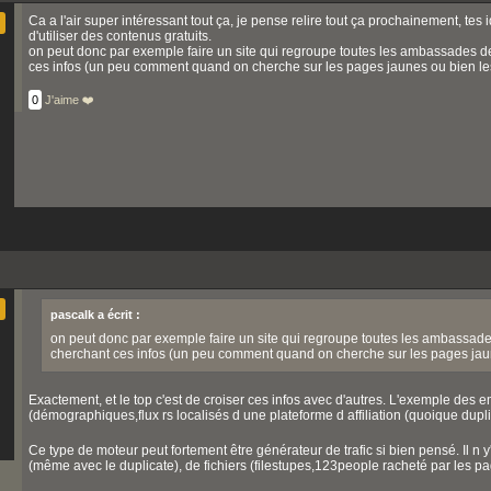
Ca a l'air super intéressant tout ça, je pense relire tout ça prochainement, tes i
d'utiliser des contenus gratuits.
on peut donc par exemple faire un site qui regroupe toutes les ambassades de 
ces infos (un peu comment quand on cherche sur les pages jaunes ou bien les
0
J'aime ❤️
pascalk a écrit :
on peut donc par exemple faire un site qui regroupe toutes les ambassades 
cherchant ces infos (un peu comment quand on cherche sur les pages jaun
Exactement, et le top c'est de croiser ces infos avec d'autres. L'exemple des
(démographiques,flux rs localisés d une plateforme d affiliation (quoique duplic
Ce type de moteur peut fortement être générateur de trafic si bien pensé. Il n 
(même avec le duplicate), de fichiers (filestupes,123people racheté par les pages