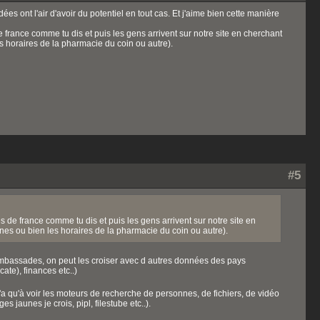
dées ont l'air d'avoir du potentiel en tout cas. Et j'aime bien cette manière
france comme tu dis et puis les gens arrivent sur notre site en cherchant
 horaires de la pharmacie du coin ou autre).
#5
de france comme tu dis et puis les gens arrivent sur notre site en
es ou bien les horaires de la pharmacie du coin ou autre).
 embassades, on peut les croiser avec d autres données des pays
ate), finances etc..)
y'a qu'à voir les moteurs de recherche de personnes, de fichiers, de vidéo
 jaunes je crois, pipl, filestube etc..).