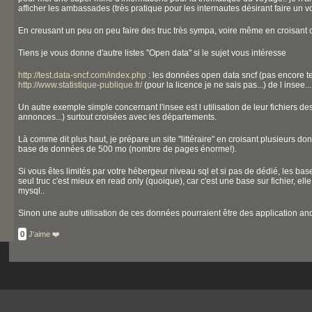
afficher les ambassades (très pratique pour les internautes désirant faire un v
En creusant un peu on peu faire des truc très sympa, voire même en croisant 
Tiens je vous donne d'autre listes "Open data" si le sujet vous intéresse
http://test.data-sncf.com/index.php
: les données open data sncf (pas encore te
http://www.statistique-publique.fr/
(pour la licence je ne sais pas...) de l insee...
Un autre exemple simple concernant l'insee est l utilisation de leur fichiers
annonces...) surtout croisées avec les départements.
Là comme dit plus haut, je prépare un site "littéraire" en croisant plusieurs don
base de données de 500 mo (nombre de pages énorme!).
Si vous êtes limités par votre hébergeur niveau sql et si pas de dédié, les base
seul truc c'est mieux en read only (quoique), car c'est une base sur fichier, e
mysql..
Sinon une autre utilisation de ces données pourraient être des application andr
0
J'aime ❤️